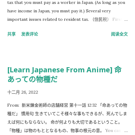
tax that you must pay as a worker in Japan. (As long as you
have income in Japan, you must pay it.) Several very
important issues related to resident tax. （住民税） First,
most importantly, the resident tax is calculated based on
共享
发表评论
阅读全文
your income in the previous yea r and paid this year . In
other words, if you come to Japan as a foreigner this year,
you will not receive a bill. (Because you didn't get any
income here last year.) But after you work in Japan, you will
[Learn Japanese From Anime] 命
be taxed. The resident tax can be collected from you in two
あっての物種だ
ways: one is directly deducted from your salary. You may
get a tax bill in June if this doesn't happen. See this page
十二月 26, 2022
for more details: 外国人の方の個人住民税について -
https://www.soumu.go.jp/main_sosiki/jichi_zeisei/czaise
From: 新米錬金術師の店舗経営 第十一話 12:32 「命あっての物
i/czaisei_seido/individual-inhabitant-tax.html But there
種だ」 慣用句 生きていてこそ様々な事もできるが、死んでしま
will be a complex issue: The situation will change if you
えば何にもならない。 命が何よりも大切であるということ。
come to Japan as an international student. International
「物種」は物のもととなるもの、物事の根元の意。 You can do