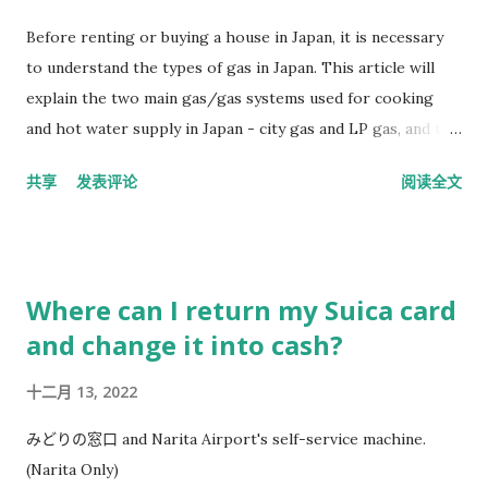
preferably the same as the Email you are using with
Before renting or buying a house in Japan, it is necessary
Cloudflare.) Alright, at this point, you have completed the
to understand the types of gas in Japan. This article will
forwarding of incoming emails. Ne...
explain the two main gas/gas systems used for cooking
and hot water supply in Japan - city gas and LP gas, and the
main differences between them. The gas/gas system in
共享
发表评论
阅读全文
Japan is generally divided into "city gas (in Japanese, "都市ガ
ス." Composition is methane, usually natural gas pipeline
gas)" and "LP gas (in Japanese, "LPガス" or "プロパンガス."
Composition is liquefied petroleum gas, usually barrel gas)."
Where can I return my Suica card
The main difference is in "the raw material composition of
and change it into cash?
the gas, the method of gas supply, the calorific value of the
gas, the applicable stove, and the charge. What is City gas?
十二月 13, 2022
The raw material composition of city gas is a gaseous
fossil fuel composed of methane. The method of supplying
みどりの窓口 and Narita Airport's self-service machine.
city gas is to provide gas to every household through
(Narita Only)