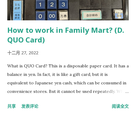
How to work in Family Mart? (D.
QUO Card)
十二月 27, 2022
What is QUO Card? This is a disposable paper card. It has a
balance in yen. In fact, it is like a gift card, but it is
equivalent to Japanese yen cash, which can be consumed in
convenience stores. But it cannot be used repeatedly. When
the money inside is used up, this paper card is garbage and
共享
发表评论
阅读全文
can be discarded. What should you do when customers use
QUO to pay? Press the "支払選択" button. 1. Press the "支払
選択" button. Payment selection interface（支払選択） 2.
Touch the QUO button. Please insert the QUO card.