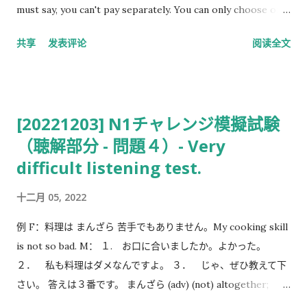
must say, you can't pay separately. You can only choose one
payment method. At Family Mart, you can use two payment
共享
发表评论
阅读全文
methods (Famipay+Cash) to pay, especially when your
balance of Famipay is insufficient. You can check the link
below for details. References: ファミペイなのにローソン
OK！使える店・メリット・始め方を解説！
[20221203] N1チャレンジ模擬試験
（聴解部分 - 問題４）- Very
difficult listening test.
十二月 05, 2022
例 F：料理は まんざら 苦手でもありません。My cooking skill
is not so bad. M： １. お口に合いましたか。よかった。
２． 私も料理はダメなんですよ。 ３． じゃ、ぜひ教えて下
さい。 答えは３番です。 まんざら (adv) (not) altogether;
(not) wholly １番 M：明日は さほど 暑くならないみたいだ