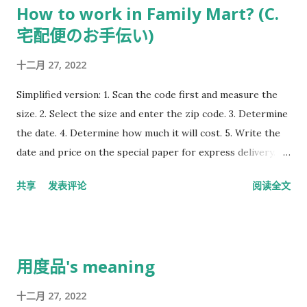
How to work in Family Mart? (C.
3. Insert the card into the card reader. (Usually, there is
宅配便のお手伝い)
only one in a store, you may need to go to another cash
register to insert a card) 4. Touch the 確定 button. 5. Take
十二月 27, 2022
out the card that has been read. (At this point, the payment
has been completed, and the balance on the card has been
Simplified version: 1. Scan the code first and measure the
consumed and cannot be returned) 6. The following steps
size. 2. Select the size and enter the zip code. 3. Determine
are the same as the standard cashier steps. Note: If the
the date. 4. Determine how much it will cost. 5. Write the
balance of the QUO card has been used up, ask the
date and price on the special paper for express delivery.
customer if he w...
6. The first one is given to the guest, the second one is
共享
发表评论
阅读全文
kept by the store, and the third one to the N one is
directly pasted on the express. 7. Put the express in the
office. Detailed version: Yes, it can be more exact, but it will
take time. *(I will add this content at some time in the
用度品's meaning
future.) And actually, you don't need to learn it here. You
should have someone in Family Mart who will teach you
十二月 27, 2022
how to do it. All operations are based on your