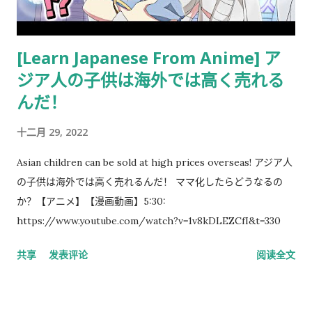
我： 入札仕様書最后一页有一张返却记录表，需要填写完成后，
返还手续才算正式完成。 也就是说，仅仅把资料交回去是不够
的。 这一点如果第一次办理，很容易忽略。 领取新的入札仕様書
[Learn Japanese From Anime] ア
完成返还手续后，工作人员把新的入札仕様書交给了我。 就在这
ジア人の子供は海外では高く売れる
时，又提醒了我另一件事情。 其实， 資格証明書我之前已经提交
んだ！
过一次。 因此，我误以为之后领取新的入札仕様書时，就不需要
再携带了。 工作人员告诉我： 資格証明書并不是第一次提交之后
十二月 29, 2022
就一直有效，而是每次领取新的入札仕様書时，都需要再次出
示。 由于这是我第一次没有携带，对方这次没有追究，仍然让我
Asian children can be sold at high prices overseas! アジア人
领取了新的入札仕様書。 不过，对方也明确说明： 今后每一次领
の子供は海外では高く売れるんだ！ ママ化したらどうなるの
取新的入札仕様書，都必须携带資格証明書。 这也成为我以后必
か？【アニメ】【漫画動画】5:30:
须记住的一项固定流程。 整个过程其实没有想象中困难 在出发之
https://www.youtube.com/watch?v=1v8kDLEZCfI&t=330
前，我最担心的是： 门口电话应该怎么说？ 敬语会不会说错？
共享
发表评论
阅读全文
会不会因为不会商务敬语而出问题？ 要不要准备很多寒暄？ 真正
经历之后才发现，这些担心其实没...