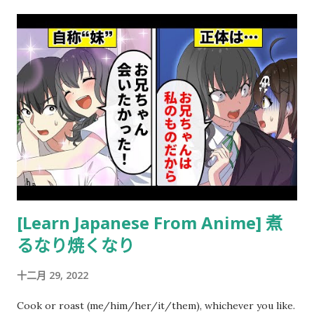
[Learn Japanese From Anime] 煮
るなり焼くなり
十二月 29, 2022
Cook or roast (me/him/her/it/them), whichever you like.