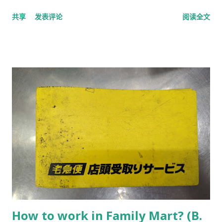
students can be tax-free, but it d...
all kinds of things only when you are alive, but you can do
共享
发表评论
阅读全文
nothing when you are dead. Life is more important than
anything else. "物種" means the root of things. Please play
from 12:32: https://zoro.to/watch/management-of-
novice-alchemist-18176?ep=96164
https://9anime.to/watch/shinmai-renkinjutsushi-no-
tenpo-keiei.llrx3/ep-11
How to work in Family Mart? (B.