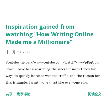
them in the designated location. It is usually a metal box
that can only be opened by the store manager. Your job is
to put the money into a transparent envelope and put it
into the box, like putting it into a mailbox. But before you
Inspiration gained from
put the money in this metal box, you must first record on
watching "How Writing Online
the cash register machine how many 10,000 yuan bills you
Made me a Millionaire"
have put in. Keyboard Step 1, click the flashing "途中集金."
button. Step 2, enter the amount and press the "登録/リピ
十二月 18, 2022
ート" button. Step 3, press the "会計締め" button, and there
will be two receipts. Step 4, both receipts must be signed
Youtube: https://www.youtube.com/watch?v=vyVpRiqOvt4
with your name. Step 5, take the money out of the cash
Start: I have been searching the internet many times for
register machine into a transparent envelope. Take ...
ways to quickly increase website traffic, and the reason for
this is simple: I want money, just like everyone else.
However, I now realize that I was wrong. I was wrong to
共享
发表评论
阅读全文
focus on increasing traffic, writing about something
interesting, or writing something based on what search