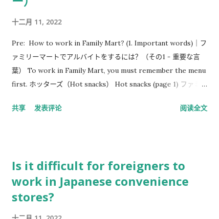
ー）
十二月 11, 2022
Pre: How to work in Family Mart? (1. Important words)｜フ
ァミリーマートでアルバイトをするには？（その1 - 重要な言
葉） To work in Family Mart, you must remember the menu
first. ホッターズ（Hot snacks） Hot snacks (page 1) ファミ
チキ骨なし（ほねなし） スパイシーチキン ジャンボフランク
共享
发表评论
阅读全文
鶏つくね串（とりつくねぐし） アメリカンドッグ クリスピーハ
バネ クリスピープレー ヤンニョムチキン 新ファミコロ ハッシ
ュドポテト Hot snacks (page 2) ポテサラハムカツ ナゲットの
りしお 厚切りハムカツ（あつ ぎ り） 常温惣菜（Room
Is it difficult for foreigners to
temperature food） Room temperature food 焼鳥ももタレ
work in Japanese convenience
（やきとり） 焼鳥もも塩（しお） 焼鳥かわタレ 焼鳥かわ塩 焼
stores?
鳥つくね中華（ちゅうか） 照焼チキンステーキ（てりやき） フ
ァミから醤油（しょうゆ） ファミから塩 焼鳥つくね味噌（み
十二月 11, 2022