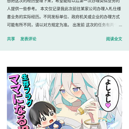
想把这次的经历整理下来，希望能给以后第一次办理类似业务的
人提供一些参考。 本文仅记录我此次前往某家公司办理入札仕様
書业务的实际经历。不同发标单位、政府机关或企业的办理方式
可能有所不同，请以对方规定为准。 出发前 这次的任务有两个：
返还上一份入札仕様書 领取新的入札仕様書 出门前，我准备了：
共享
发表评论
阅读全文
入札仕様書 名片 当时我认为这样就足够了。 后来才发现，还有
一样东西我误以为不用带。 到达公司 这家公司并不是可以直接进
入的。 办公区域的大门一直处于关闭状态，需要使用门口的内线
电话联系工作人员，由对方确认后开门。 我拿起电话后说道： お
世話になっております。 株式会社○○の○○です。 入札仕様書を
返却しに来ました。新しい入札仕様書を受け取りに来ました。
工作人员确认后，很快帮我打开了大门。 进入办公室 进入办公室
后，我向工作人员简单打了招呼： お世話になっております。 随
后便开始办理资料交接。 整个过程没有想象中的复杂，也没有长
时间的商务寒暄。 返还入札仕様書 原本我以为，把入札仕様書交
给工作人员，返还手续就结束了。 实际上并不是。 工作人员告诉