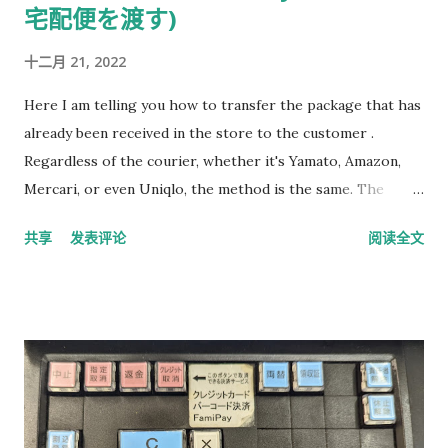
宅配便を渡す)
十二月 21, 2022
Here I am telling you how to transfer the package that has
already been received in the store to the customer .
Regardless of the courier, whether it's Yamato, Amazon,
Mercari, or even Uniqlo, the method is the same. The
customer usually gives you a small receipt to scan the
共享
发表评论
阅读全文
barcode on top, and then the cash register machine should
spit out a small receipt with the item number on it. You
find the corresponding item according to the number.
After finding the corresponding item, scan the bar code in
the middle , tear off the sticker in the middle , have the
customer sign it, and bring it back to the store. Then the
package can be given to the customer. However, don't
forget the receipt. Generally, when you scan the barcode in