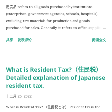
understanding of Japanese.
用度品 refers to all goods purchased by institutions
(enterprises, government agencies, schools, hospitals),
excluding raw materials for production and goods
purchased for sales. Generally, it refers to office supplies
such as copy paper and stationery and business
共享
发表评论
阅读全文
consumables such as bills. In Family Mart, it refers to
disposable chopsticks, spoons, paper towels, straws, and
other consumables.
What is Resident Tax?（住民税）
Detailed explanation of Japanese
resident tax.
十二月 26, 2022
What is Resident Tax? （住民税とは） Resident tax is the