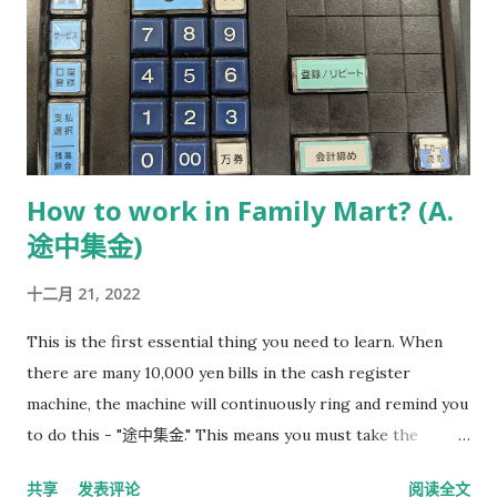
the middle of the package, the cash register machine
should spit out a small receipt that should be given to the
customer. The specific location depends on how the store
manager arranges it. Put the paper signed by the cust...
How to work in Family Mart? (A.
途中集金)
十二月 21, 2022
This is the first essential thing you need to learn. When
there are many 10,000 yen bills in the cash register
machine, the machine will continuously ring and remind you
to do this - "途中集金." This means you must take the
10,000 yen bills out of the cash register machine and place
共享
发表评论
阅读全文