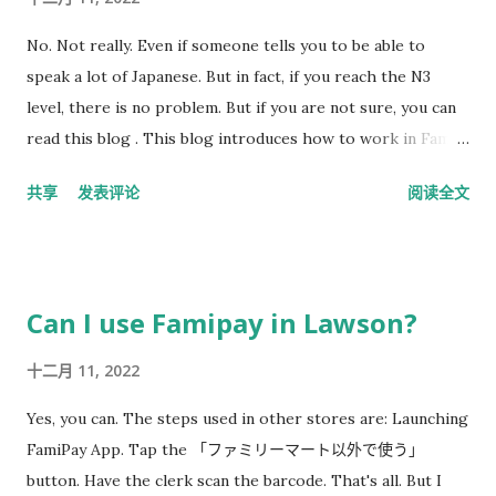
ぞ） コーヒー＆スープ（Coffee&Soup） Coffee&Soup (Page
1) ブレンドS ブレンドM カフェラテM ブレンドL カフェラテL
No. Not really. Even if someone tells you to be able to
アイスコーヒーS アイスコーヒーM アイスラテM アイスコーヒ
speak a lot of Japanese. But in fact, if you reach the N3
ーL アイスラテL Coffee&Soup (Page 2) ホットミルク モカブ
level, there is no problem. But if you are not sure, you can
レンド カフェフラッペ ストロベリーF マロンフラッペ キャラ
read this blog . This blog introduces how to work in Family
メルりんご 中華まん（Steamed stuffed bun） Steamed
Mart.
stuffed bun 本格肉まん（ほんかく） 濃厚ビザまん（のうこ
共享
发表评论
阅读全文
う） チーズカレーまん こしあんまん 極旨 黒豚まん（ごくう
まくろぶた） すたみなまん つけ麺風肉まん（つけめんふうにく
まん） おでん（Oden） Oden (Page 1) 厚切大根（あつぎりだ
いこん） 味付たまご（あじつけ） 結び白滝（むすびしらたき）
Can I use Famipay in Lawson?
三角こんにゃく（さんかく） 厚揚（あつあげ） 焼きちくわ（や
十二月 11, 2022
き） ごぼう巻（牛蒡まき） ウインナー巻（まき） 野菜さつま
揚げ（あげ） はんぺん Oden (Page 2) つゆだくがんもどき だ
Yes, you can. The steps used in other stores are: Launching
し巻玉子（だしまきたまご） あらびき...
FamiPay App. Tap the 「ファミリーマート以外で使う」
button. Have the clerk scan the barcode. That's all. But I