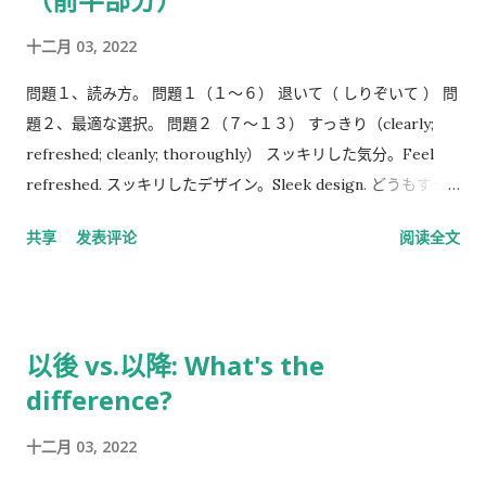
り）It was because I did not want to be said that it was my
十二月 03, 2022
parents' light helped me. ２．有名な親に頼りたかったからで
す。Because I wanted to rely on famous parents. ３．本当に
問題１、読み方。 問題１（１～６） 退いて（ しりぞいて ） 問
したい仕事がじゃなかったからです。Because I didn't really
題２、最適な選択。 問題２（７～１３） すっきり（clearly;
want to do this work. 答えは１番です。 親の七光り 権力を持
refreshed; cleanly; thoroughly） スッキリした気分。Feel
つ親を持った子供がその恩恵を受けること...
refreshed. スッキリしたデザイン。Sleek design. どうもすっ
きりしない話だ。Unhappy/Unclear words. あっさり（easily;
共享
发表评论
阅读全文
readily; quickly; simple） あっさりしたデザインの服。
Clothes with simple design. 競走であっさり勝つ。Win a race
easily. 問題３、類義語。 問題３（１４～１９） 携わって（ た
ずさわって ） to engage in; to participate; to take part 携わ
以後 vs.以降: What's the
る（たずさわる）とは、事業や事業計画に関与する、参画す
difference?
る、従事する、という意味で用いられる表現。 ≈ 従事（じゅう
じ） The other parts can basically be inferred from the
十二月 03, 2022
context. (I made many mistakes because I didn't get enough