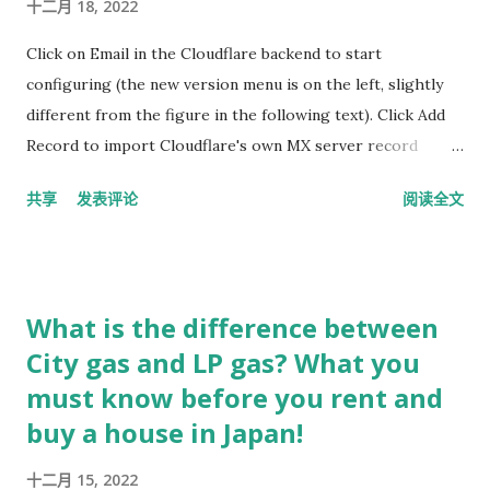
十二月 18, 2022
Click on Email in the Cloudflare backend to start
configuring (the new version menu is on the left, slightly
different from the figure in the following text). Click Add
Record to import Cloudflare's own MX server record
information in one go. If you have added MX records from
共享
发表评论
阅读全文
other email service providers in the DNS resolution
records, you need to delete the original MX records first.
You need to add three records first, which look like this:
MX Records The blackened part is your website. Please use
What is the difference between
the domain name or simply write @." Next, you must tell
City gas and LP gas? What you
Cloudflare which Email using your root domain name you
must know before you rent and
want to forward to which existing Email of yours: Email
Routing I wrote this based on my memory, so some details
buy a house in Japan!
are unclear. The focus is on the Google Mail settings. (In
十二月 15, 2022
any case, you should verify your Destination email first,