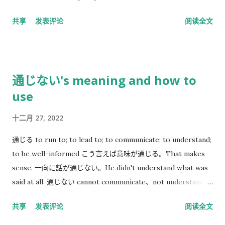
touch? You may have cracked the screen, just like me. Then
共享
发表评论
阅读全文
this screen will automatically click randomly. So I had to
turn off the touchscreen. I'm using a Bluetooth keyboard,
so I don't have the "Search" Key. What should I do? Go
directly to the settings. You can replace the Caps Lock key
通じない's meaning and how to
with the Search key. Is there a better way? No. But you may
use
find that Shift+Ctrl+T can open the interface you just called
through the URL.
十二月 27, 2022
通じる to run to; to lead to; to communicate; to understand;
to be well-informed こう言えば意味が通じる。That makes
sense. 一向に話が通じない。He didn't understand what was
said at all. 通じない cannot communicate、not understand 彼
には話が通じない。 I can’t get through to him. 「話が通じな
共享
发表评论
阅读全文
い」 １．話している意味が理解できないという意味です。 ２．
こっちが言ってることが相手にわかってもらえないこと。 ３．