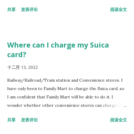
pipelines buried under the road. Due to the cost of setting
共享
发表评论
阅读全文
up, this type of inf...
Where can I charge my Suica
card?
十二月 13, 2022
Railway/Railroad/Train station and Convenience stores. I
have only been to Family Mart to charge the Suica card, so
I am confident that Family Mart will be able to do it. I
wonder whether other convenience stores can charge the
Suica card.
共享
发表评论
阅读全文