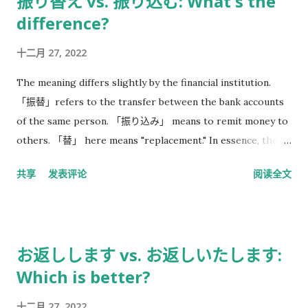
振り替え vs. 振り込む: What's the
discarded. If you start work in the evening, most of these
difference?
foods will be written with the date and specific time of the
day, such as - 24 (18). 24 is the 24th of this month, while 18
十二月 27, 2022
means 18 o'clock. This means you must remove the food
from the shelves before 18:00 today.
The meaning differs slightly by the financial institution.
「振替」refers to the transfer between the bank accounts
of the same person. 「振り込み」 means to remit money to
others. 「替」 here means "replacement." In essence, the
person's property has not increased, but the amount of
共享
发表评论
阅读全文
money in different accounts has been replaced. So "「振
替」" is not difficult to understand.
お返しします vs. お返しいたします:
Which is better?
十二月 27, 2022