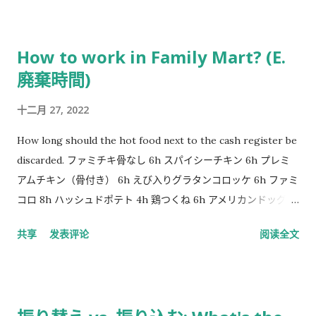
話をしている相手が、自分(わたし)が伝えたい話の内容を理解
できなくて、私が怒っているときに使う言葉です。
How to work in Family Mart? (E.
廃棄時間)
十二月 27, 2022
How long should the hot food next to the cash register be
discarded. ファミチキ骨なし 6h スパイシーチキン 6h プレミ
アムチキン（骨付き） 6h えび入りグラタンコロッケ 6h ファミ
コロ 8h ハッシュドポテト 4h 鶏つくね 6h アメリカンドッグ
6h ジャンボフランク 6h（未確認） 厚切りハムカツ 8h（未確
共享
发表评论
阅读全文
認） 直火焼（じかびやき）ローストチキンレッグ（骨付き）
8h 炭火焼鳥ももタレ 8h 炭火焼鳥ももしお 8h 常温惣菜 8h (全
部) 饅頭 8h~10h (下の部分は8時間、上の部分は10時間) The
time when bento, sushi, and sandwiches need to be