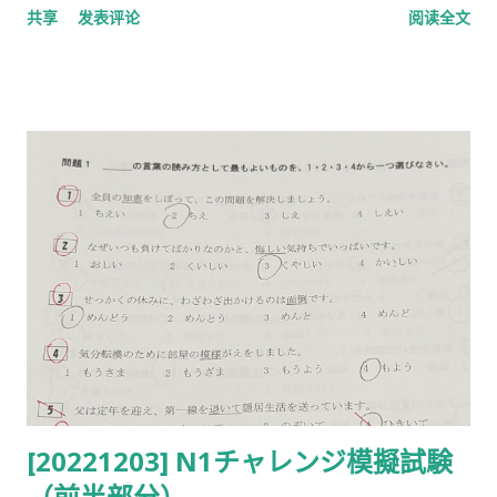
共享
发表评论
阅读全文
ね。（ not so ） F： １．まいったな、猛暑日なんだ。 ２．
あ、明日の方が まし なんだ。（better） ３．ええ、暑いので
クーラーを入れましょう。 答えは２番です。 ２番 F：新入社員
がいないから、今年もお花見の準備で こき使われてる の。
（force [or drive] person to work hard） M： １．使っても
らえてよかったね。 ２．今年は辛抱（しんぼう）するしかない
ね。（endurance） ３．新入社員は、お花見行かないんだ。 答
えは２番です。 ３番 F： 出社（しゅっしゃ） は 遅め なんです
よね。（会社へ出勤すること）（比較的遅くすること） M：
１．ええ、早めに家を出て会社で朝食をとります。 ２．ええ、
時差出勤（しゅっきん）なので。 ３．ええ、仕事が 立て込んで
いて。（to be crowded; to be busy） 答えは２番です。 ４番
F：どうして 親御さん が有名人であることを隠して、お仕事を
されていたんですか。（両親）Why did you do your job and
[20221203] N1チャレンジ模擬試験
hiding the fact that your parents were famous? M： １． 親
（前半部分）
の七光り と言われたくなかったからです。（おやのななひか