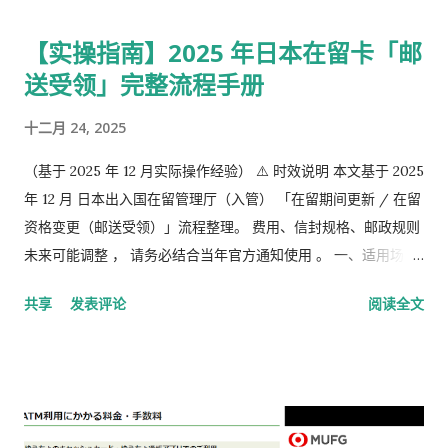
以上60岁未满。
【实操指南】2025 年日本在留卡「邮
送受领」完整流程手册
十二月 24, 2025
（基于 2025 年 12 月实际操作经验） ⚠️ 时效说明 本文基于 2025
年 12 月 日本出入国在留管理厅（入管） 「在留期间更新 / 在留
资格变更（邮送受领）」流程整理。 费用、信封规格、邮政规则
未来可能调整 ， 请务必结合当年官方通知使用 。 一、适用场景
说明 本文适用于以下情况： 通过 在留申请在线系统 收到「 審査
共享
发表评论
阅读全文
完了，请邮寄材料 」的邮件 选择 邮送方式领取新在留卡 需要自
行准备： 手数料纳付书 收入印纸 回邮信封 / レターパック 简易
书留寄送 二、你最终需要做的「三件事」 （不包含“收到新卡后
交给公司/负责人”的步骤） ① 准备并填写【手数料纳付书】 下
载 PDF（不是费用说明页） 👉