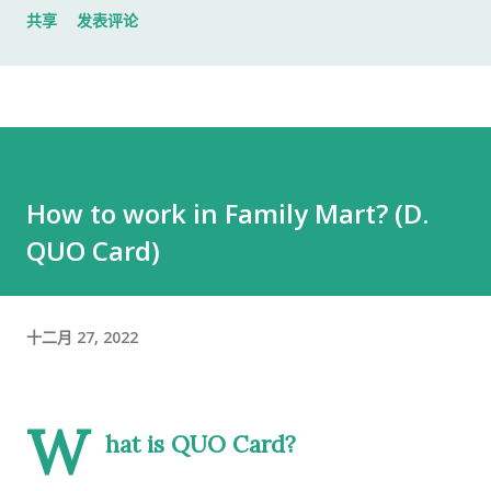
共享
发表评论
入札仕様書 名片 当时我认为这样就足够了。 后来才发现，还有
一样东西我误以为不用带。 到达公司 这家公司并不是可以直接进
入的。 办公区域的大门一直处于关闭状态，需要使用门口的内线
电话联系工作人员，由对方确认后开门。 我拿起电话后说道： お
世話になっております。 株式会社○○の○○です。 入札仕様書を
返却しに来ました。新しい入札仕様書を受け取りに来ました。
How to work in Family Mart? (D.
工作人员确认后，很快帮我打开了大门。 进入办公室 进入办公室
QUO Card)
后，我向工作人员简单打了招呼： お世話になっております。 随
后便开始办理资料交接。 整个过程没有想象中的复杂，也没有长
时间的商务寒暄。 返还入札仕様書 原本我以为，把入札仕様書交
给工作人员，返还手续就结束了。 实际上并不是。 工作人员告诉
十二月 27, 2022
我： 入札仕様書最后一页有一张返却记录表，需要填写完成后，
返还手续才算正式完成。 也就是说，仅仅把资料交回去是不够
W
的。 这一点如果第一次办理，很容易忽略。 领取新的入札仕様書
hat is QUO Card?
完成返还手续后，工作人员把新的入札仕様書交给了我。 就在这
时，又提醒了我另一件事情。 其实， 資格証明書我之前已经提交