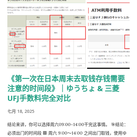
https://www.moj.go.jp/isa/content/930002833.pdf 打印后
填写： 右上角： 申请受理编号 右下角： 本人姓名 在指定的「収
入印紙贴付栏」内： 贴 5,500 日元的收入印纸 可以是 两张或多
张 不重叠、不消印 📌 5,500 日元适用于： 2025 年 4 月 1 日以
后提交的在留期间更新 / 资格变更申请 ② 准备回邮用【レター
パック】 可以使用： 青色：レターパックライト（430 日元）
或红色：レターパックプラス（更稳，但非强制） 回邮用 レター
パック： 提前写好“收件人地址” 可写：本人住址 或 公司地址 不
要封口 可 对折一次 （标准做法） 📌 官方邮件只写「レターパッ
《第一次在日本周末去取钱存钱需要
ク」， 没有指定必须 Plus，也没有写必须本人签收 。 ③ 用【简
注意的时间段》｜ゆうちょ & 三菱
易书留】寄给入管 把以下 3 样东西一起放入一个 A4 用信封 ：
手数料纳付书（已贴印纸） 当前持有的在留卡 正本 回邮用 レタ
UFJ手数料完全对比
ーパック（对折） 信封要求： 角2 或 角4 都可以 两者都能放 A4
七月 18, 2025
入管、邮局 没有尺寸指定 用你手上的那个即可 到邮局柜台说一
句话： 「簡易書留でお願いします。」 不用自己贴邮票 ，柜台
结论来讲，你可以选择周六09:00~14:00干完这事情。 🎯结论：
现场付款即可 三、关于信封与地址的所有问题（一次说清） 1️⃣
必须出门的时间段 🟥 周六 9:00～14:00 之间出门取钱，使用ゆ