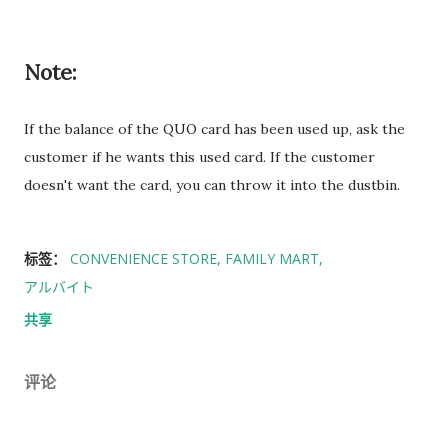
Note:
If the balance of the QUO card has been used up, ask the
customer if he wants this used card. If the customer
doesn't want the card, you can throw it into the dustbin.
标签：
CONVENIENCE STORE
FAMILY MART
アルバイト
共享
评论