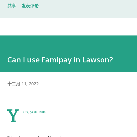
共享
发表评论
入札仕様書 名片 当时我认为这样就足够了。 后来才发现，还有
一样东西我误以为不用带。 到达公司 这家公司并不是可以直接进
入的。 办公区域的大门一直处于关闭状态，需要使用门口的内线
电话联系工作人员，由对方确认后开门。 我拿起电话后说道： お
世話になっております。 株式会社○○の○○です。 入札仕様書を
返却しに来ました。新しい入札仕様書を受け取りに来ました。
Can I use Famipay in Lawson?
工作人员确认后，很快帮我打开了大门。 进入办公室 进入办公室
后，我向工作人员简单打了招呼： お世話になっております。 随
后便开始办理资料交接。 整个过程没有想象中的复杂，也没有长
十二月 11, 2022
时间的商务寒暄。 返还入札仕様書 原本我以为，把入札仕様書交
给工作人员，返还手续就结束了。 实际上并不是。 工作人员告诉
我： 入札仕様書最后一页有一张返却记录表，需要填写完成后，
Y
返还手续才算正式完成。 也就是说，仅仅把资料交回去是不够
es, you can.
的。 这一点如果第一次办理，很容易忽略。 领取新的入札仕様書
完成返还手续后，工作人员把新的入札仕様書交给了我。 就在这
时，又提醒了我另一件事情。 其实， 資格証明書我之前已经提交