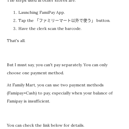
The steps used in other stores are:
过一次。 因此，我误以为之后领取新的入札仕様書时，就不需要
Launching FamiPay App.
再携带了。 工作人员告诉我： 資格証明書并不是第一次提交之后
Tap the 「ファミリーマート以外で使う」 button.
就一直有效，而是每次领取新的入札仕様書时，都需要再次出
Have the clerk scan the barcode.
示。 由于这是我第一次没有携带，对方这次没有追究，仍然让我
领取了新的入札仕様書。 不过，对方也明确说明： 今后每一次领
That's all.
取新的入札仕様書，都必须携带資格証明書。 这也成为我以后必
须记住的一项固定流程。 整个过程其实没有想象中困难 在出发之
前，我最担心的是： 门口电话应该怎么说？ 敬语会不会说错？
But I must say, you can't pay separately. You can only
会不会因为不会商务敬语而出问题？ 要不要准备很多寒暄？ 真正
choose one payment method.
经历之后才发现，这些担心其实没...
At Family Mart, you can use two payment methods
(Famipay+Cash) to pay, especially when your balance of
Famipay is insufficient.
You can check the link below for details.