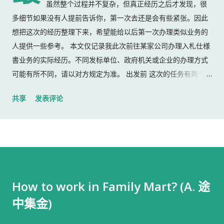
虽然整个过程并不复杂，但真正经历之后才发现，很
多细节如果没有人提前告诉你，第一次去还是会有些紧张。因此
想把这次的经历整理下来，希望能给以后第一次办理类似业务的
人提供一些参考。 本文仅记录我此次前往某家公司办理入札仕様
書业务的实际经历。不同发标单位、政府机关或企业的办理方式
可能有所不同，请以对方规定为准。 出发前 这次的任务有两个：
返还上一份入札仕様書 领取新的入札仕様書 出门前，我准备了：
共享
发表评论
入札仕様書 名片 当时我认为这样就足够了。 后来才发现，还有
一样东西我误以为不用带。 到达公司 这家公司并不是可以直接进
入的。 办公区域的大门一直处于关闭状态，需要使用门口的内线
电话联系工作人员，由对方确认后开门。 我拿起电话后说道： お
世話になっております。 株式会社○○の○○です。 入札仕様書を
返却しに来ました。新しい入札仕様書を受け取りに来ました。
How to work in Family Mart? (A. 途
工作人员确认后，很快帮我打开了大门。 进入办公室 进入办公室
中集金)
后，我向工作人员简单打了招呼： お世話になっております。 随
后便开始办理资料交接。 整个过程没有想象中的复杂，也没有长