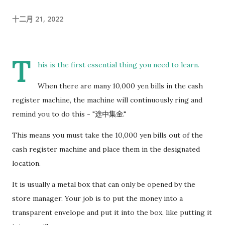
时间的商务寒暄。 返还入札仕様書 原本我以为，把入札仕様書交
给工作人员，返还手续就结束了。 实际上并不是。 工作人员告诉
十二月 21, 2022
我： 入札仕様書最后一页有一张返却记录表，需要填写完成后，
返还手续才算正式完成。 也就是说，仅仅把资料交回去是不够
T
的。 这一点如果第一次办理，很容易忽略。 领取新的入札仕様書
his is the first essential thing you need to learn.
完成返还手续后，工作人员把新的入札仕様書交给了我。 就在这
When there are many 10,000 yen bills in the cash
时，又提醒了我另一件事情。 其实， 資格証明書我之前已经提交
register machine, the machine will continuously ring and
过一次。 因此，我误以为之后领取新的入札仕様書时，就不需要
remind you to do this - "途中集金."
再携带了。 工作人员告诉我： 資格証明書并不是第一次提交之后
就一直有效，而是每次领取新的入札仕様書时，都需要再次出
This means you must take the 10,000 yen bills out of the
示。 由于这是我第一次没有携带，对方这次没有追究，仍然让我
cash register machine and place them in the designated
领取了新的入札仕様書。 不过，对方也明确说明： 今后每一次领
location.
取新的入札仕様書，都必须携带資格証明書。 这也成为我以后必
It is usually a metal box that can only be opened by the
须记住的一项固定流程。 整个过程其实没有想象中困难 在出发之
store manager. Your job is to put the money into a
前，我最担心的是： 门口电话应该怎么说？ 敬语会不会说错？
transparent envelope and put it into the box, like putting it
会不会因为不会商务敬语而出问题？ 要不要准备很多寒暄？ 真正