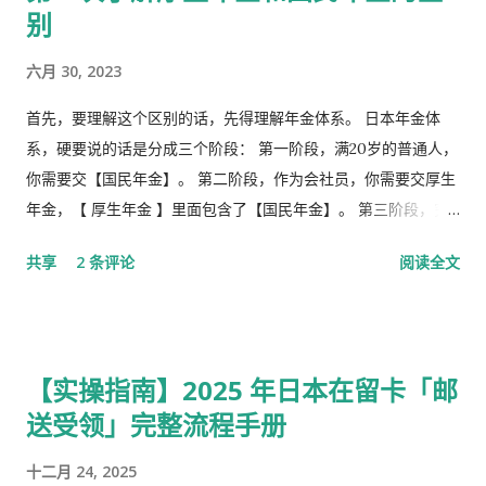
别
六月 30, 2023
首先，要理解这个区别的话，先得理解年金体系。 日本年金体
系，硬要说的话是分成三个阶段： 第一阶段，满20岁的普通人，
你需要交【国民年金】。 第二阶段，作为会社员，你需要交厚生
年金，【 厚生年金 】里面包含了【国民年金】。 第三阶段，究
极阶段，企业年金，但是私有，包含厚生年金以及一大堆乱七八
共享
2 条评论
阅读全文
槽的。 第1号被保险者：20岁以上60岁未满农业者，自营业者，
学生，无职者。 第2号被保险者：会社员、公务员等等。 第3号被
保险者：被第2号被保险者扶养，并且年收130万未满，并且20岁
以上60岁未满。
【实操指南】2025 年日本在留卡「邮
送受领」完整流程手册
十二月 24, 2025