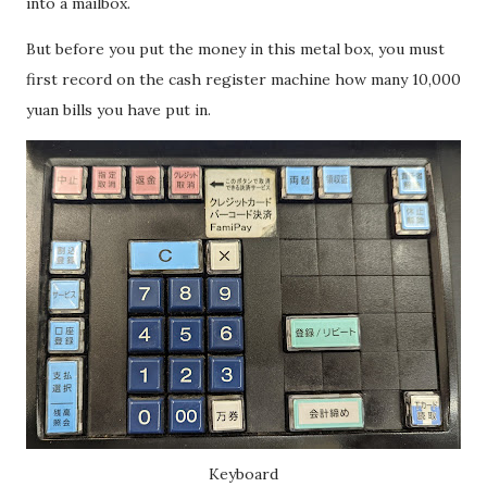
into a mailbox.
经历之后才发现，这些担心其实没...
But before you put the money in this metal box, you must
first record on the cash register machine how many 10,000
yuan bills you have put in.
Keyboard