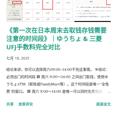
パック】 可以使用： 青色：レターパックライト（430 日元）
或红色：レターパックプラス（更稳，但非强制） 回邮用 レター
パック： 提前写好“收件人地址” 可写：本人住址 或 公司地址 不
要封口 可 对折一次 （标准做法） 📌 官方邮件只写「レターパッ
《第一次在日本周末去取钱存钱需要
ク」， 没有指定必须 Plus，也没有写必须本人签收 。 ③ 用【简
注意的时间段》｜ゆうちょ & 三菱
易书留】寄给入管 把以下 3 样东西一起放入一个 A4 用信封 ：
手数料纳付书（已贴印纸） 当前持有的在留卡 正本 回邮用 レタ
UFJ手数料完全对比
ーパック（对折） 信封要求： 角2 或 角4 都可以 两者都能放 A4
七月 18, 2025
入管、邮局 没有尺寸指定 用你手上的那个即可 到邮局柜台说一
句话： 「簡易書留でお願いします。」 不用自己贴邮票 ，柜台
结论来讲，你可以选择周六09:00~14:00干完这事情。 🎯结论：
现场付款即可 三、关于信封与地址的所有问题（一次说清） 1️⃣
必须出门的时间段 🟥 周六 9:00～14:00 之间出门取钱，使用ゆ
外寄信封（你 → 入管） 宛先（正中央）： 〒135-0064 東京都
うちょATM（邮局或FamilyMart等）。这个时间段是唯一“全免
江東区青海2-7-11 東京港湾合同庁舎 9階 東京出入国在留管理局
费”的窗口。 🟥 周六 9:00～14:00 是唯一可以同时免费完成「三
オンライン審査部門 オンライン申請手続班（おだいば分室） 发
菱取钱」➜「ゆうちょ存钱」的时间段。 到了周六下午很难说你
件人（左上或背面）： 可以写 本人住址 也可以写 公司地址 只要
共享
发表评论
阅读全文
能找到免费的。
是 真实可收件地址即可...