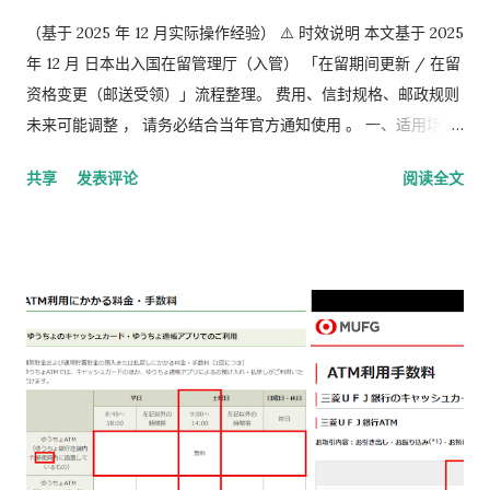
（基于 2025 年 12 月实际操作经验） ⚠️ 时效说明 本文基于 2025
年 12 月 日本出入国在留管理厅（入管） 「在留期间更新 / 在留
资格变更（邮送受领）」流程整理。 费用、信封规格、邮政规则
未来可能调整 ， 请务必结合当年官方通知使用 。 一、适用场景
说明 本文适用于以下情况： 通过 在留申请在线系统 收到「 審査
共享
发表评论
阅读全文
完了，请邮寄材料 」的邮件 选择 邮送方式领取新在留卡 需要自
行准备： 手数料纳付书 收入印纸 回邮信封 / レターパック 简易
书留寄送 二、你最终需要做的「三件事」 （不包含“收到新卡后
交给公司/负责人”的步骤） ① 准备并填写【手数料纳付书】 下
载 PDF（不是费用说明页） 👉
https://www.moj.go.jp/isa/content/930002833.pdf 打印后
填写： 右上角： 申请受理编号 右下角： 本人姓名 在指定的「収
入印紙贴付栏」内： 贴 5,500 日元的收入印纸 可以是 两张或多
张 不重叠、不消印 📌 5,500 日元适用于： 2025 年 4 月 1 日以
后提交的在留期间更新 / 资格变更申请 ② 准备回邮用【レター