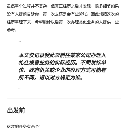
虽然整个过程并不复杂，但真正经历之后才发现，很多细节如果
过一次。 因此，我误以为之后领取新的入札仕様書时，就不需要
没有人提前告诉你，第一次去还是会有些紧张。因此想把这次的
再携带了。 工作人员告诉我： 資格証明書并不是第一次提交之后
经历整理下来，希望能给以后第一次办理类似业务的人提供一些
就一直有效，而是每次领取新的入札仕様書时，都需要再次出
参考。
示。 由于这是我第一次没有携带，对方这次没有追究，仍然让我
领取了新的入札仕様書。 不过，对方也明确说明： 今后每一次领
取新的入札仕様書，都必须携带資格証明書。 这也成为我以后必
本文仅记录我此次前往某家公司办理入
须记住的一项固定流程。 整个过程其实没有想象中困难 在出发之
札仕様書业务的实际经历。不同发标单
前，我最担心的是： 门口电话应该怎么说？ 敬语会不会说错？
位、政府机关或企业的办理方式可能有
会不会因为不会商务敬语而出问题？ 要不要准备很多寒暄？ 真正
所不同，请以对方规定为准。
经历之后才发现，这些担心其实没...
出发前
这次的任务有两个：