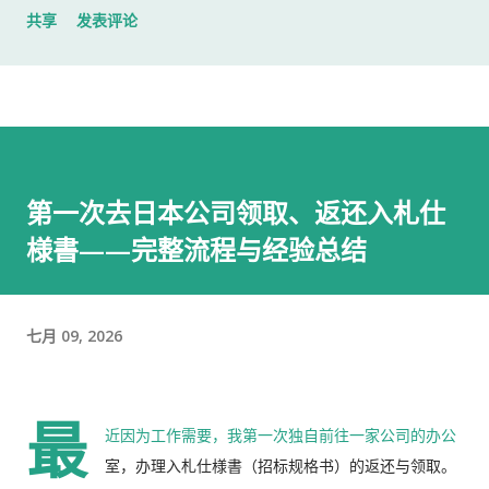
共享
发表评论
入札仕様書 名片 当时我认为这样就足够了。 后来才发现，还有
一样东西我误以为不用带。 到达公司 这家公司并不是可以直接进
入的。 办公区域的大门一直处于关闭状态，需要使用门口的内线
电话联系工作人员，由对方确认后开门。 我拿起电话后说道： お
世話になっております。 株式会社○○の○○です。 入札仕様書を
返却しに来ました。新しい入札仕様書を受け取りに来ました。
第一次去日本公司领取、返还入札仕
工作人员确认后，很快帮我打开了大门。 进入办公室 进入办公室
様書——完整流程与经验总结
后，我向工作人员简单打了招呼： お世話になっております。 随
后便开始办理资料交接。 整个过程没有想象中的复杂，也没有长
时间的商务寒暄。 返还入札仕様書 原本我以为，把入札仕様書交
给工作人员，返还手续就结束了。 实际上并不是。 工作人员告诉
七月 09, 2026
我： 入札仕様書最后一页有一张返却记录表，需要填写完成后，
返还手续才算正式完成。 也就是说，仅仅把资料交回去是不够
最
的。 这一点如果第一次办理，很容易忽略。 领取新的入札仕様書
近因为工作需要，我第一次独自前往一家公司的办公
完成返还手续后，工作人员把新的入札仕様書交给了我。 就在这
室，办理入札仕様書（招标规格书）的返还与领取。
时，又提醒了我另一件事情。 其实， 資格証明書我之前已经提交