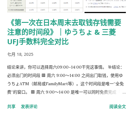
パック： 提前写好“收件人地址” 可写：本人住址 或 公司地址 不
要封口 可 对折一次 （标准做法） 📌 官方邮件只写「レターパッ
《第一次在日本周末去取钱存钱需要
ク」， 没有指定必须 Plus，也没有写必须本人签收 。 ③ 用【简
注意的时间段》｜ゆうちょ & 三菱
易书留】寄给入管 把以下 3 样东西一起放入一个 A4 用信封 ：
手数料纳付书（已贴印纸） 当前持有的在留卡 正本 回邮用 レタ
UFJ手数料完全对比
ーパック（对折） 信封要求： 角2 或 角4 都可以 两者都能放 A4
七月 18, 2025
入管、邮局 没有尺寸指定 用你手上的那个即可 到邮局柜台说一
句话： 「簡易書留でお願いします。」 不用自己贴邮票 ，柜台
结论来讲，你可以选择周六09:00~14:00干完这事情。 🎯结论：
现场付款即可 三、关于信封与地址的所有问题（一次说清） 1️⃣
必须出门的时间段 🟥 周六 9:00～14:00 之间出门取钱，使用ゆ
外寄信封（你 → 入管） 宛先（正中央）： 〒135-0064 東京都
うちょATM（邮局或FamilyMart等）。这个时间段是唯一“全免
江東区青海2-7-11 東京港湾合同庁舎 9階 東京出入国在留管理局
费”的窗口。 🟥 周六 9:00～14:00 是唯一可以同时免费完成「三
オンライン審査部門 オンライン申請手続班（おだいば分室） 发
菱取钱」➜「ゆうちょ存钱」的时间段。 到了周六下午很难说你
件人（左上或背面）： 可以写 本人住址 也可以写 公司地址 只要
共享
发表评论
阅读全文
能找到免费的。
是 真实可收件地址即可...