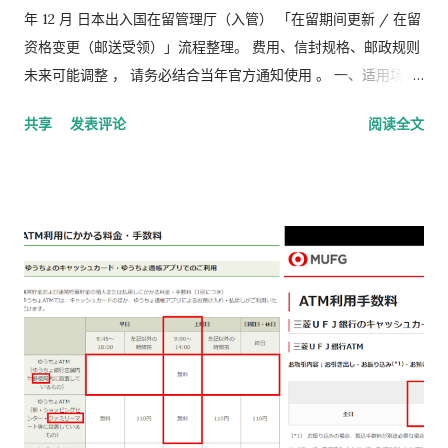
年 12 月 日本出入国在留管理厅（入管） 「在留期间更新 / 在留
资格变更（邮送受领）」流程整理。 费用、信封规格、邮政规则
未来可能调整 ， 请务必结合当年官方通知使用 。 一、适用场景
说明 本文适用于以下情况： 通过 在留申请在线系统 收到「 審査
共享
发表评论
阅读全文
完了，请邮寄材料 」的邮件 选择 邮送方式领取新在留卡 需要自
行准备： 手数料纳付书 收入印纸 回邮信封 / レターパック 简易
书留寄送 二、你最终需要做的「三件事」 （不包含“收到新卡后
交给公司/负责人”的步骤） ① 准备并填写【手数料纳付书】 下
载 PDF（不是费用说明页） 👉
https://www.moj.go.jp/isa/content/930002833.pdf 打印后
填写： 右上角： 申请受理编号 右下角： 本人姓名 在指定的「収
入印紙贴付栏」内： 贴 5,500 日元的收入印纸 可以是 两张或多
张 不重叠、不消印 📌 5,500 日元适用于： 2025 年 4 月 1 日以
后提交的在留期间更新 / 资格变更申请 ② 准备回邮用【レター
パック】 可以使用： 青色：レターパックライト（430 日元）
或红色：レターパックプラス（更稳，但非强制） 回邮用 レター