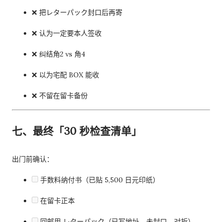
❌ 把レターパック封口后再寄
❌ 认为一定要本人签收
❌ 纠结角2 vs 角4
❌ 以为宅配 BOX 能收
❌ 不留在留卡备份
七、最终「30 秒检查清单」
出门前确认：
手数料纳付书（已贴 5,500 日元印纸）
在留卡正本
回邮用 レターパック（已写地址、未封口、对折）