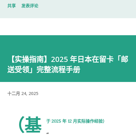
共享
发表评论
入札仕様書 名片 当时我认为这样就足够了。 后来才发现，还有
一样东西我误以为不用带。 到达公司 这家公司并不是可以直接进
入的。 办公区域的大门一直处于关闭状态，需要使用门口的内线
电话联系工作人员，由对方确认后开门。 我拿起电话后说道： お
世話になっております。 株式会社○○の○○です。 入札仕様書を
返却しに来ました。新しい入札仕様書を受け取りに来ました。
【实操指南】2025 年日本在留卡「邮
工作人员确认后，很快帮我打开了大门。 进入办公室 进入办公室
送受领」完整流程手册
后，我向工作人员简单打了招呼： お世話になっております。 随
后便开始办理资料交接。 整个过程没有想象中的复杂，也没有长
时间的商务寒暄。 返还入札仕様書 原本我以为，把入札仕様書交
给工作人员，返还手续就结束了。 实际上并不是。 工作人员告诉
十二月 24, 2025
我： 入札仕様書最后一页有一张返却记录表，需要填写完成后，
返还手续才算正式完成。 也就是说，仅仅把资料交回去是不够
（基
的。 这一点如果第一次办理，很容易忽略。 领取新的入札仕様書
于 2025 年 12 月实际操作经验）
完成返还手续后，工作人员把新的入札仕様書交给了我。 就在这
时，又提醒了我另一件事情。 其实， 資格証明書我之前已经提交