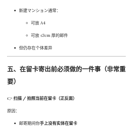
新建マンション通常：
可放 A4
可放 ≤3cm 厚的邮件
但仍存在个体差异
五、在留卡寄出前必须做的一件事（非常重
要）
👉
扫描 / 拍照当前在留卡（正反面）
原因：
邮寄期间你
手上没有实体在留卡