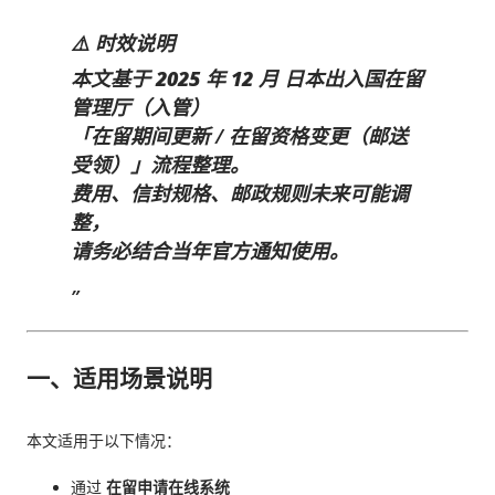
过一次。 因此，我误以为之后领取新的入札仕様書时，就不需要
⚠️
时效说明
再携带了。 工作人员告诉我： 資格証明書并不是第一次提交之后
本文基于
2025 年 12 月
日本出入国在留
就一直有效，而是每次领取新的入札仕様書时，都需要再次出
管理厅（入管）
示。 由于这是我第一次没有携带，对方这次没有追究，仍然让我
「在留期间更新 / 在留资格变更（邮送
领取了新的入札仕様書。 不过，对方也明确说明： 今后每一次领
受领）」流程整理。
取新的入札仕様書，都必须携带資格証明書。 这也成为我以后必
费用、信封规格、邮政规则
未来可能调
须记住的一项固定流程。 整个过程其实没有想象中困难 在出发之
整
，
前，我最担心的是： 门口电话应该怎么说？ 敬语会不会说错？
请务必结合当年官方通知使用
。
会不会因为不会商务敬语而出问题？ 要不要准备很多寒暄？ 真正
经历之后才发现，这些担心其实没...
一、适用场景说明
本文适用于以下情况：
通过
在留申请在线系统