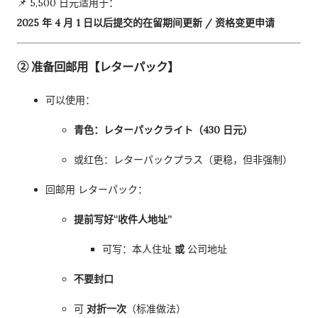
📌 5,500 日元适用于：
2025 年 4 月 1 日以后提交的在留期间更新 / 资格变更申请
② 准备回邮用【レターパック】
可以使用：
青色：レターパックライト（430 日元）
或红色：レターパックプラス（更稳，但非强制）
回邮用 レターパック：
提前写好“收件人地址”
可写：本人住址
或
公司地址
不要封口
可
对折一次
（标准做法）