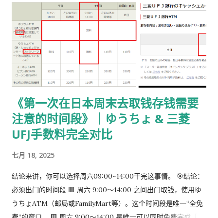
《第一次在日本周末去取钱存钱需要
注意的时间段》｜ゆうちょ & 三菱
UFJ手数料完全对比
七月 18, 2025
结论来讲，你可以选择周六09:00~14:00干完这事情。 🎯结论：
必须出门的时间段 🟥 周六 9:00～14:00 之间出门取钱，使用ゆ
うちょATM（邮局或FamilyMart等）。这个时间段是唯一“全免
费”的窗口。 🟥 周六 9:00～14:00 是唯一可以同时免费完成「三