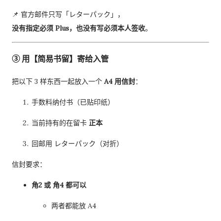
📌 官方邮件只写「レターパック」，
没有指定必须 Plus，也没有写必须本人签收
。
③ 用【简易书留】寄给入管
把以下 3 样东西一起放入一个
A4 用信封
：
手数料纳付书（已贴印纸）
当前持有的在留卡
正本
回邮用 レターパック（对折）
信封要求：
角2 或 角4 都可以
两者都能放 A4