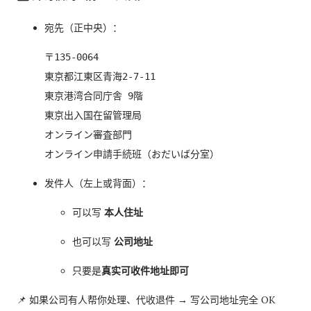
宛先（正中央）：
〒135-0064

東京都江東区青海2-7-11

東京港湾合同庁舎 9階

東京出入国在留管理局

オンライン審査部門

发件人（左上或背面）：
可以写
本人住址
也可以写
公司地址
只要是
真实可收件地址即可
📌 如果公司有人帮你处理、代收退件 → 写公司地址完全 OK