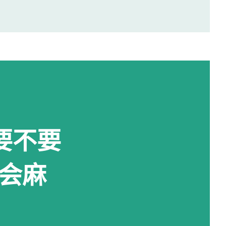
口的内线电话联系工作人员，由对方确认后
なっております。 株式会社○○の○○です。
しい入札仕様書を受け取りに来ました。
。 进入办公室 进入办公室后，我向工作
おります。 随后便开始办理资料交接。 整
间的商务寒暄。 返还入札仕様書 原本我
，要不要
还手续就结束了。 实际上并不是。 工作
一张返却记录表，需要填写完成后，返还
会麻
把资料交回去是不够的。 这一点如果第一
仕様書 完成返还手续后，工作人员把新的
提醒了我另一件事情。 其实， 資格証明書