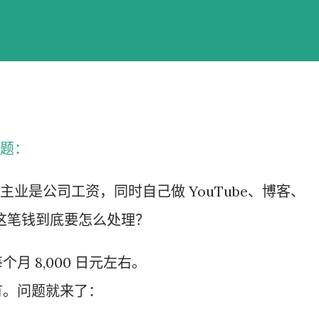
我之前已经提交过一次。 因此，我误
要再携带了。 工作人员告诉我： 資
效，而是每次领取新的入札仕様書时，
有携带，对方这次没有追究，仍然让我
明确说明： 今后每一次领取新的入札
题：
为我以后必须记住的一项固定流程。 
前，我最担心的是： 门口电话应该怎
业是公司工资，同时自己做 YouTube、博客、
商务敬语而出问题？ 要不要准备很多
那么这笔钱到底要怎么处理？
实没...
 8,000 日元左右。
有。问题就来了：