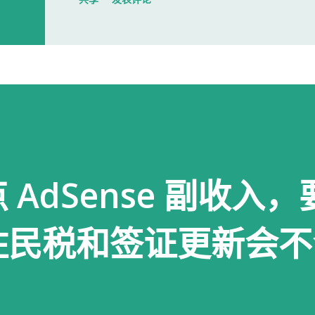
大门一直处于关闭状态，需要使用门
开门。 我拿起电话后说道： お世話に
入札仕様書を返却しに来ました。新
工作人员确认后，很快帮我打开了大门
人员简单打了招呼： お世話になって
个过程没有想象中的复杂，也没有长时
AdSense 副收入
以为，把入札仕様書交给工作人员，返
人员告诉我： 入札仕様書最后一页有
住民税和签证更新会不
手续才算正式完成。 也就是说，仅仅
次办理，很容易忽略。 领取新的入札
入札仕様書交给了我。 就在这时，又