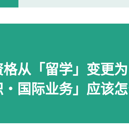
开门。 我拿起电话后说道： お世話に
入札仕様書を返却しに来ました。新
工作人员确认后，很快帮我打开了大门
人员简单打了招呼： お世話になって
个过程没有想象中的复杂，也没有长时
资格从「留学」变更为
以为，把入札仕様書交给工作人员，返
人员告诉我： 入札仕様書最后一页有
识・国际业务」应该怎
手续才算正式完成。 也就是说，仅仅
次办理，很容易忽略。 领取新的入札
入札仕様書交给了我。 就在这时，又
我之前已经提交过一次。 因此，我误