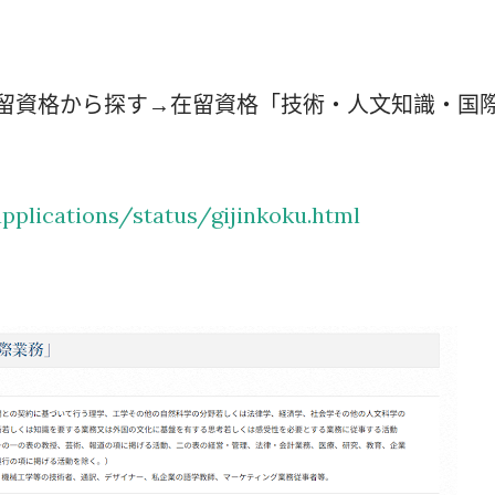
在留資格から探す→在留資格「技術・人文知識・国
pplications/status/gijinkoku.html