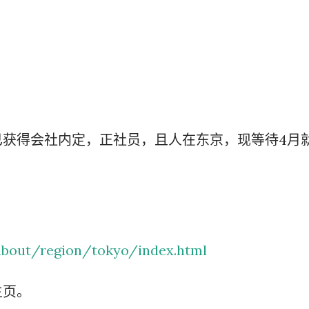
要再携带了。 工作人员告诉我： 資
效，而是每次领取新的入札仕様書时，
有携带，对方这次没有追究，仍然让我
明确说明： 今后每一次领取新的入札
为我以后必须记住的一项固定流程。 
已获得会社内定，正社员，且人在东京，现等待4月
前，我最担心的是： 门口电话应该怎
商务敬语而出问题？ 要不要准备很多
实没...
about/region/tokyo/index.html
主页。