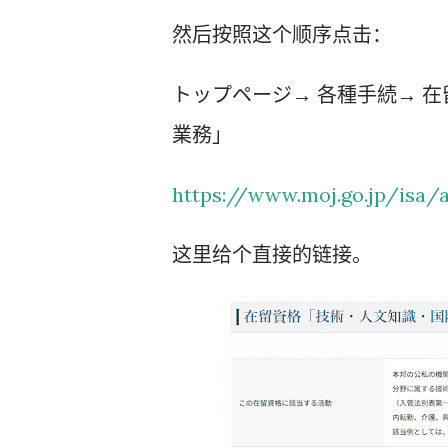
然后按照这个顺序点击：
トップページ→ 各種手続→ 
業務」
https://www.moj.go.jp/isa/a
这里给个直接的链接。