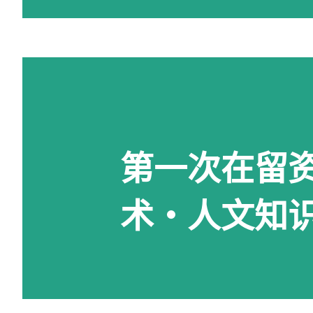
第一次在留
术・人文知