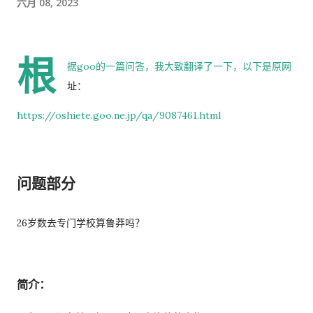
六月 08, 2023
时间的商务寒暄。 返还入札仕様書 原本我以为，把入札仕様書交
给工作人员，返还手续就结束了。 实际上并不是。 工作人员告诉
我： 入札仕様書最后一页有一张返却记录表，需要填写完成后，
根
返还手续才算正式完成。 也就是说，仅仅把资料交回去是不够
据goo的一篇问答，我大致翻译了一下，以下是原网
的。 这一点如果第一次办理，很容易忽略。 领取新的入札仕様書
址：
完成返还手续后，工作人员把新的入札仕様書交给了我。 就在这
https://oshiete.goo.ne.jp/qa/9087461.html
时，又提醒了我另一件事情。 其实， 資格証明書我之前已经提交
过一次。 因此，我误以为之后领取新的入札仕様書时，就不需要
再携带了。 工作人员告诉我： 資格証明書并不是第一次提交之后
问题部分
就一直有效，而是每次领取新的入札仕様書时，都需要再次出
示。 由于这是我第一次没有携带，对方这次没有追究，仍然让我
领取了新的入札仕様書。 不过，对方也明确说明： 今后每一次领
26岁数去专门学校算鲁莽吗？
取新的入札仕様書，都必须携带資格証明書。 这也成为我以后必
须记住的一项固定流程。 整个过程其实没有想象中困难 在出发之
前，我最担心的是： 门口电话应该怎么说？ 敬语会不会说错？
简介：
会不会因为不会商务敬语而出问题？ 要不要准备很多寒暄？ 真正