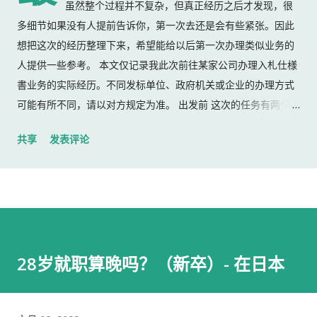
虽然整个过程并不复杂，但真正经历之后才发现，很
多细节如果没有人提前告诉你，第一次去还是会有些紧张。因此
想把这次的经历整理下来，希望能给以后第一次办理类似业务的
人提供一些参考。 本文仅记录我此次前往某家公司办理入札仕様
書业务的实际经历。不同发标单位、政府机关或企业的办理方式
可能有所不同，请以对方规定为准。 出发前 这次的任务有两个：
返还上一份入札仕様書 领取新的入札仕様書 出门前，我准备了：
共享
发表评论
入札仕様書 名片 当时我认为这样就足够了。 后来才发现，还有
一样东西我误以为不用带。 到达公司 这家公司并不是可以直接进
入的。 办公区域的大门一直处于关闭状态，需要使用门口的内线
电话联系工作人员，由对方确认后开门。 我拿起电话后说道： お
世話になっております。 株式会社○○の○○です。 入札仕様書を
返却しに来ました。新しい入札仕様書を受け取りに来ました。
28岁就职算晚吗？（新卒）- 在日本
工作人员确认后，很快帮我打开了大门。 进入办公室 进入办公室
后，我向工作人员简单打了招呼： お世話になっております。 随
后便开始办理资料交接。 整个过程没有想象中的复杂，也没有长