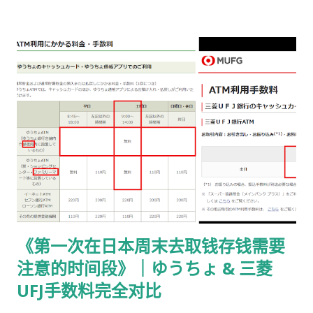
书留寄送 二、你最终需要做的「三件事」 （不包含“收到新卡后
交给公司/负责人”的步骤） ① 准备并填写【手数料纳付书】 下
载 PDF（不是费用说明页） 👉
https://www.moj.go.jp/isa/content/930002833.pdf 打印后
填写： 右上角： 申请受理编号 右下角： 本人姓名 在指定的「収
入印紙贴付栏」内： 贴 5,500 日元的收入印纸 可以是 两张或多
张 不重叠、不消印 📌 5,500 日元适用于： 2025 年 4 月 1 日以
后提交的在留期间更新 / 资格变更申请 ② 准备回邮用【レター
パック】 可以使用： 青色：レターパックライト（430 日元）
或红色：レターパックプラス（更稳，但非强制） 回邮用 レター
パック： 提前写好“收件人地址” 可写：本人住址 或 公司地址 不
要封口 可 对折一次 （标准做法） 📌 官方邮件只写「レターパッ
《第一次在日本周末去取钱存钱需要
ク」， 没有指定必须 Plus，也没有写必须本人签收 。 ③ 用【简
注意的时间段》｜ゆうちょ & 三菱
易书留】寄给入管 把以下 3 样东西一起放入一个 A4 用信封 ：
手数料纳付书（已贴印纸） 当前持有的在留卡 正本 回邮用 レタ
UFJ手数料完全对比
ーパック（对折） 信封要求： 角2 或 角4 都可以 两者都能放 A4