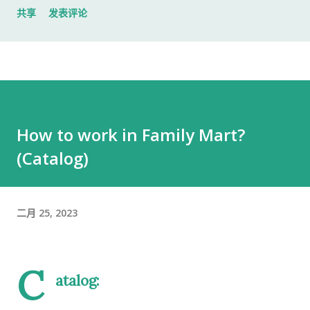
共享
发表评论
入札仕様書 名片 当时我认为这样就足够了。 后来才发现，还有
一样东西我误以为不用带。 到达公司 这家公司并不是可以直接进
入的。 办公区域的大门一直处于关闭状态，需要使用门口的内线
电话联系工作人员，由对方确认后开门。 我拿起电话后说道： お
世話になっております。 株式会社○○の○○です。 入札仕様書を
返却しに来ました。新しい入札仕様書を受け取りに来ました。
How to work in Family Mart?
工作人员确认后，很快帮我打开了大门。 进入办公室 进入办公室
(Catalog)
后，我向工作人员简单打了招呼： お世話になっております。 随
后便开始办理资料交接。 整个过程没有想象中的复杂，也没有长
时间的商务寒暄。 返还入札仕様書 原本我以为，把入札仕様書交
给工作人员，返还手续就结束了。 实际上并不是。 工作人员告诉
二月 25, 2023
我： 入札仕様書最后一页有一张返却记录表，需要填写完成后，
返还手续才算正式完成。 也就是说，仅仅把资料交回去是不够
C
的。 这一点如果第一次办理，很容易忽略。 领取新的入札仕様書
atalog:
完成返还手续后，工作人员把新的入札仕様書交给了我。 就在这
时，又提醒了我另一件事情。 其实， 資格証明書我之前已经提交