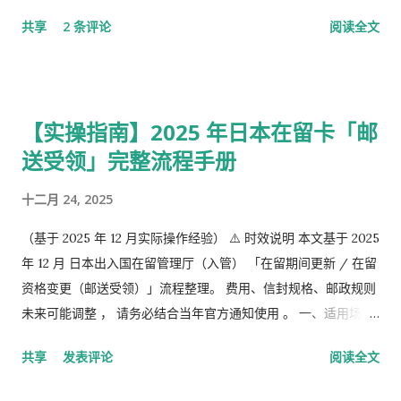
极阶段，企业年金，但是私有，包含厚生年金以及一大堆乱七八
共享
2 条评论
阅读全文
槽的。 第1号被保险者：20岁以上60岁未满农业者，自营业者，
学生，无职者。 第2号被保险者：会社员、公务员等等。 第3号被
保险者：被第2号被保险者扶养，并且年收130万未满，并且20岁
以上60岁未满。
【实操指南】2025 年日本在留卡「邮
送受领」完整流程手册
十二月 24, 2025
（基于 2025 年 12 月实际操作经验） ⚠️ 时效说明 本文基于 2025
年 12 月 日本出入国在留管理厅（入管） 「在留期间更新 / 在留
资格变更（邮送受领）」流程整理。 费用、信封规格、邮政规则
未来可能调整 ， 请务必结合当年官方通知使用 。 一、适用场景
说明 本文适用于以下情况： 通过 在留申请在线系统 收到「 審査
共享
发表评论
阅读全文
完了，请邮寄材料 」的邮件 选择 邮送方式领取新在留卡 需要自
行准备： 手数料纳付书 收入印纸 回邮信封 / レターパック 简易