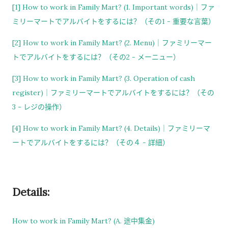
[1] How to work in Family Mart? (1. Important words)｜ファ
过一次。 因此，我误以为之后领取新的入札仕様書时，就不需要
ミリーマートでアルバイトをするには？（その1 - 重要な言葉）
再携带了。 工作人员告诉我： 資格証明書并不是第一次提交之后
就一直有效，而是每次领取新的入札仕様書时，都需要再次出
[2] How to work in Family Mart? (2. Menu)｜ファミリーマー
示。 由于这是我第一次没有携带，对方这次没有追究，仍然让我
トでアルバイトをするには？（その2 - メーニュー）
领取了新的入札仕様書。 不过，对方也明确说明： 今后每一次领
[3] How to work in Family Mart? (3. Operation of cash
取新的入札仕様書，都必须携带資格証明書。 这也成为我以后必
register)｜ファミリーマートでアルバイトをするには？（その
须记住的一项固定流程。 整个过程其实没有想象中困难 在出发之
3 - レジの操作）
前，我最担心的是： 门口电话应该怎么说？ 敬语会不会说错？
会不会因为不会商务敬语而出问题？ 要不要准备很多寒暄？ 真正
[4] How to work in Family Mart? (4. Details)｜ファミリーマ
经历之后才发现，这些担心其实没...
ートでアルバイトをするには？（その４ - 詳細）
Details:
How to work in Family Mart? (A. 途中集金)