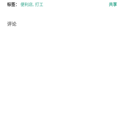
经历之后才发现，这些担心其实没...
标签：
便利店
打工
共享
评论