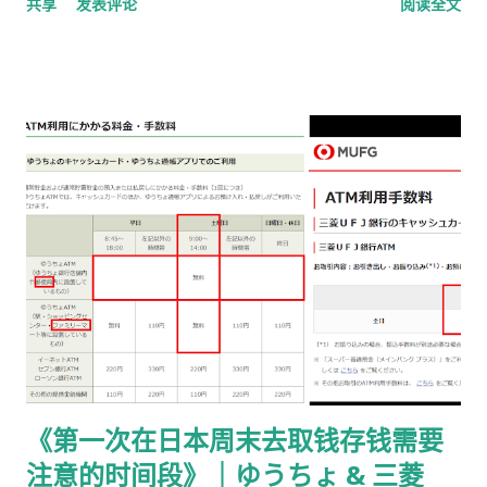
共享
发表评论
阅读全文
完了，请邮寄材料 」的邮件 选择 邮送方式领取新在留卡 需要自
行准备： 手数料纳付书 收入印纸 回邮信封 / レターパック 简易
书留寄送 二、你最终需要做的「三件事」 （不包含“收到新卡后
交给公司/负责人”的步骤） ① 准备并填写【手数料纳付书】 下
载 PDF（不是费用说明页） 👉
https://www.moj.go.jp/isa/content/930002833.pdf 打印后
填写： 右上角： 申请受理编号 右下角： 本人姓名 在指定的「収
入印紙贴付栏」内： 贴 5,500 日元的收入印纸 可以是 两张或多
张 不重叠、不消印 📌 5,500 日元适用于： 2025 年 4 月 1 日以
后提交的在留期间更新 / 资格变更申请 ② 准备回邮用【レター
パック】 可以使用： 青色：レターパックライト（430 日元）
或红色：レターパックプラス（更稳，但非强制） 回邮用 レター
パック： 提前写好“收件人地址” 可写：本人住址 或 公司地址 不
要封口 可 对折一次 （标准做法） 📌 官方邮件只写「レターパッ
《第一次在日本周末去取钱存钱需要
ク」， 没有指定必须 Plus，也没有写必须本人签收 。 ③ 用【简
注意的时间段》｜ゆうちょ & 三菱
易书留】寄给入管 把以下 3 样东西一起放入一个 A4 用信封 ：