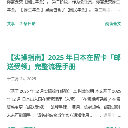
你需要交【国民年金】。 第二阶段，作为会社员，你需要交厚生
年金，【 厚生年金 】里面包含了【国民年金】。 第三阶段，究
极阶段，企业年金，但是私有，包含厚生年金以及一大堆乱七八
共享
2 条评论
阅读全文
槽的。 第1号被保险者：20岁以上60岁未满农业者，自营业者，
学生，无职者。 第2号被保险者：会社员、公务员等等。 第3号被
保险者：被第2号被保险者扶养，并且年收130万未满，并且20岁
以上60岁未满。
【实操指南】2025 年日本在留卡「邮
送受领」完整流程手册
十二月 24, 2025
（基于 2025 年 12 月实际操作经验） ⚠️ 时效说明 本文基于 2025
年 12 月 日本出入国在留管理厅（入管） 「在留期间更新 / 在留
资格变更（邮送受领）」流程整理。 费用、信封规格、邮政规则
未来可能调整 ， 请务必结合当年官方通知使用 。 一、适用场景
说明 本文适用于以下情况： 通过 在留申请在线系统 收到「 審査