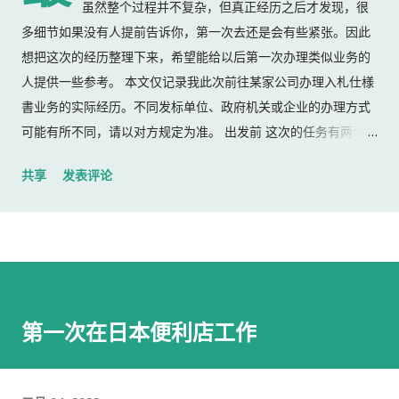
虽然整个过程并不复杂，但真正经历之后才发现，很
多细节如果没有人提前告诉你，第一次去还是会有些紧张。因此
想把这次的经历整理下来，希望能给以后第一次办理类似业务的
人提供一些参考。 本文仅记录我此次前往某家公司办理入札仕様
書业务的实际经历。不同发标单位、政府机关或企业的办理方式
可能有所不同，请以对方规定为准。 出发前 这次的任务有两个：
返还上一份入札仕様書 领取新的入札仕様書 出门前，我准备了：
共享
发表评论
入札仕様書 名片 当时我认为这样就足够了。 后来才发现，还有
一样东西我误以为不用带。 到达公司 这家公司并不是可以直接进
入的。 办公区域的大门一直处于关闭状态，需要使用门口的内线
电话联系工作人员，由对方确认后开门。 我拿起电话后说道： お
世話になっております。 株式会社○○の○○です。 入札仕様書を
返却しに来ました。新しい入札仕様書を受け取りに来ました。
第一次在日本便利店工作
工作人员确认后，很快帮我打开了大门。 进入办公室 进入办公室
后，我向工作人员简单打了招呼： お世話になっております。 随
后便开始办理资料交接。 整个过程没有想象中的复杂，也没有长