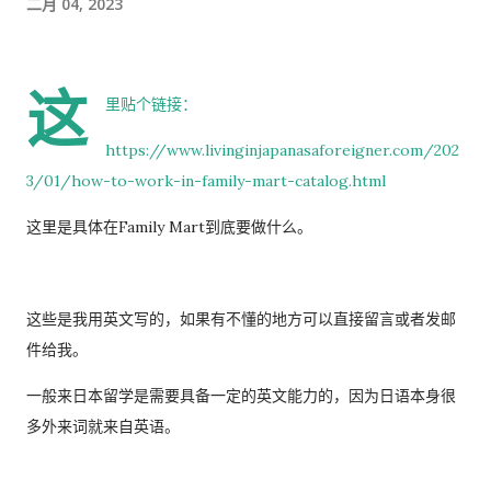
二月 04, 2023
时间的商务寒暄。 返还入札仕様書 原本我以为，把入札仕様書交
给工作人员，返还手续就结束了。 实际上并不是。 工作人员告诉
我： 入札仕様書最后一页有一张返却记录表，需要填写完成后，
这
返还手续才算正式完成。 也就是说，仅仅把资料交回去是不够
里贴个链接：
的。 这一点如果第一次办理，很容易忽略。 领取新的入札仕様書
https://www.livinginjapanasaforeigner.com/202
完成返还手续后，工作人员把新的入札仕様書交给了我。 就在这
3/01/how-to-work-in-family-mart-catalog.html
时，又提醒了我另一件事情。 其实， 資格証明書我之前已经提交
过一次。 因此，我误以为之后领取新的入札仕様書时，就不需要
这里是具体在Family Mart到底要做什么。
再携带了。 工作人员告诉我： 資格証明書并不是第一次提交之后
就一直有效，而是每次领取新的入札仕様書时，都需要再次出
示。 由于这是我第一次没有携带，对方这次没有追究，仍然让我
这些是我用英文写的，如果有不懂的地方可以直接留言或者发邮
领取了新的入札仕様書。 不过，对方也明确说明： 今后每一次领
件给我。
取新的入札仕様書，都必须携带資格証明書。 这也成为我以后必
一般来日本留学是需要具备一定的英文能力的，因为日语本身很
须记住的一项固定流程。 整个过程其实没有想象中困难 在出发之
多外来词就来自英语。
前，我最担心的是： 门口电话应该怎么说？ 敬语会不会说错？
会不会因为不会商务敬语而出问题？ 要不要准备很多寒暄？ 真正