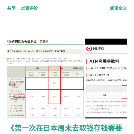
说明 本文适用于以下情况： 通过 在留申请在线系统 收到「 審査
共享
发表评论
阅读全文
完了，请邮寄材料 」的邮件 选择 邮送方式领取新在留卡 需要自
行准备： 手数料纳付书 收入印纸 回邮信封 / レターパック 简易
书留寄送 二、你最终需要做的「三件事」 （不包含“收到新卡后
交给公司/负责人”的步骤） ① 准备并填写【手数料纳付书】 下
载 PDF（不是费用说明页） 👉
https://www.moj.go.jp/isa/content/930002833.pdf 打印后
填写： 右上角： 申请受理编号 右下角： 本人姓名 在指定的「収
入印紙贴付栏」内： 贴 5,500 日元的收入印纸 可以是 两张或多
张 不重叠、不消印 📌 5,500 日元适用于： 2025 年 4 月 1 日以
后提交的在留期间更新 / 资格变更申请 ② 准备回邮用【レター
パック】 可以使用： 青色：レターパックライト（430 日元）
或红色：レターパックプラス（更稳，但非强制） 回邮用 レター
パック： 提前写好“收件人地址” 可写：本人住址 或 公司地址 不
要封口 可 对折一次 （标准做法） 📌 官方邮件只写「レターパッ
《第一次在日本周末去取钱存钱需要
ク」， 没有指定必须 Plus，也没有写必须本人签收 。 ③ 用【简