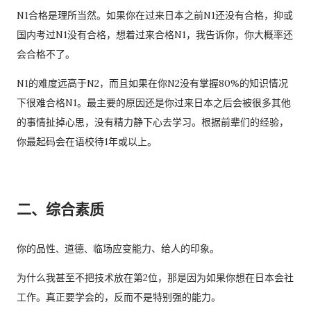
N1合格是理所当然。如果你在过来日本之前N1还没有合格，抑或
过一次。 因此，我误以为之后领取新的入札仕様書时，就不需要
国内考过N1没有合格，想着过来合格N1，我告诉你，你大概率还
再携带了。 工作人员告诉我： 資格証明書并不是第一次提交之后
会合格不了。
就一直有效，而是每次领取新的入札仕様書时，都需要再次出
示。 由于这是我第一次没有携带，对方这次没有追究，仍然让我
N1的难度远高于N2，而且如果在你N2没有掌握80%的知识情况
领取了新的入札仕様書。 不过，对方也明确说明： 今后每一次领
下很难合格N1。最主要的原因还是你过来日本之后会被很多其他
取新的入札仕様書，都必须携带資格証明書。 这也成为我以后必
的事情扯掉心思，没有精力静下心去学习。根据前辈们的经验，
须记住的一项固定流程。 整个过程其实没有想象中困难 在出发之
你最起码会在语校待1年或以上。
前，我最担心的是： 门口电话应该怎么说？ 敬语会不会说错？
会不会因为不会商务敬语而出问题？ 要不要准备很多寒暄？ 真正
经历之后才发现，这些担心其实没...
二、综合素质
你的品性
道德
临场应变能力、给人的印象。
、
、
为什么我甚至不把技术放在第2位，那是因为如果你想在日本会社
工作。真正要学会的，反而不是特别强的能力。