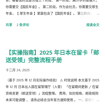
系，硬要说的话是分成三个阶段： 第一阶段，满20岁的普通人，
你需要交【国民年金】。 第二阶段，作为会社员，你需要交厚生
年金，【 厚生年金 】里面包含了【国民年金】。 第三阶段，究
极阶段，企业年金，但是私有，包含厚生年金以及一大堆乱七八
共享
2 条评论
阅读全文
槽的。 第1号被保险者：20岁以上60岁未满农业者，自营业者，
学生，无职者。 第2号被保险者：会社员、公务员等等。 第3号被
保险者：被第2号被保险者扶养，并且年收130万未满，并且20岁
以上60岁未满。
【实操指南】2025 年日本在留卡「邮
送受领」完整流程手册
十二月 24, 2025
（基于 2025 年 12 月实际操作经验） ⚠️ 时效说明 本文基于 2025
年 12 月 日本出入国在留管理厅（入管） 「在留期间更新 / 在留
资格变更（邮送受领）」流程整理。 费用、信封规格、邮政规则
未来可能调整 ， 请务必结合当年官方通知使用 。 一、适用场景