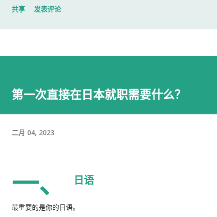
共享
发表评论
入札仕様書 名片 当时我认为这样就足够了。 后来才发现，还有
一样东西我误以为不用带。 到达公司 这家公司并不是可以直接进
入的。 办公区域的大门一直处于关闭状态，需要使用门口的内线
电话联系工作人员，由对方确认后开门。 我拿起电话后说道： お
世話になっております。 株式会社○○の○○です。 入札仕様書を
返却しに来ました。新しい入札仕様書を受け取りに来ました。
第一次直接在日本就职需要什么？
工作人员确认后，很快帮我打开了大门。 进入办公室 进入办公室
后，我向工作人员简单打了招呼： お世話になっております。 随
后便开始办理资料交接。 整个过程没有想象中的复杂，也没有长
二月 04, 2023
时间的商务寒暄。 返还入札仕様書 原本我以为，把入札仕様書交
给工作人员，返还手续就结束了。 实际上并不是。 工作人员告诉
我： 入札仕様書最后一页有一张返却记录表，需要填写完成后，
一、
返还手续才算正式完成。 也就是说，仅仅把资料交回去是不够
日语
的。 这一点如果第一次办理，很容易忽略。 领取新的入札仕様書
完成返还手续后，工作人员把新的入札仕様書交给了我。 就在这
最重要的是你的日语。
时，又提醒了我另一件事情。 其实， 資格証明書我之前已经提交