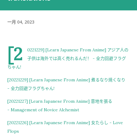
时间的商务寒暄。 返还入札仕様書 原本我以为，把入札仕様書交
给工作人员，返还手续就结束了。 实际上并不是。 工作人员告诉
我： 入札仕様書最后一页有一张返却记录表，需要填写完成后，
一月 04, 2023
返还手续才算正式完成。 也就是说，仅仅把资料交回去是不够
的。 这一点如果第一次办理，很容易忽略。 领取新的入札仕様書
完成返还手续后，工作人员把新的入札仕様書交给了我。 就在这
[2
0221229] [Learn Japanese From Anime] アジア人の
时，又提醒了我另一件事情。 其实， 資格証明書我之前已经提交
子供は海外では高く売れるんだ！ - 全力回避フラグ
过一次。 因此，我误以为之后领取新的入札仕様書时，就不需要
ちゃん!
再携带了。 工作人员告诉我： 資格証明書并不是第一次提交之后
就一直有效，而是每次领取新的入札仕様書时，都需要再次出
[20221229] [Learn Japanese From Anime] 煮るなり焼くなり
示。 由于这是我第一次没有携带，对方这次没有追究，仍然让我
- 全力回避フラグちゃん!
领取了新的入札仕様書。 不过，对方也明确说明： 今后每一次领
[20221227] [Learn Japanese From Anime] 意地を張る
取新的入札仕様書，都必须携带資格証明書。 这也成为我以后必
- Management of Novice Alchemist
须记住的一项固定流程。 整个过程其实没有想象中困难 在出发之
前，我最担心的是： 门口电话应该怎么说？ 敬语会不会说错？
[20221226] [Learn Japanese From Anime] 女たらし - Love
会不会因为不会商务敬语而出问题？ 要不要准备很多寒暄？ 真正
Flops