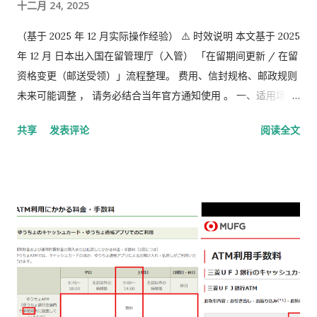
十二月 24, 2025
（基于 2025 年 12 月实际操作经验） ⚠️ 时效说明 本文基于 2025
年 12 月 日本出入国在留管理厅（入管） 「在留期间更新 / 在留
资格变更（邮送受领）」流程整理。 费用、信封规格、邮政规则
未来可能调整 ， 请务必结合当年官方通知使用 。 一、适用场景
说明 本文适用于以下情况： 通过 在留申请在线系统 收到「 審査
共享
发表评论
阅读全文
完了，请邮寄材料 」的邮件 选择 邮送方式领取新在留卡 需要自
行准备： 手数料纳付书 收入印纸 回邮信封 / レターパック 简易
书留寄送 二、你最终需要做的「三件事」 （不包含“收到新卡后
交给公司/负责人”的步骤） ① 准备并填写【手数料纳付书】 下
载 PDF（不是费用说明页） 👉
https://www.moj.go.jp/isa/content/930002833.pdf 打印后
填写： 右上角： 申请受理编号 右下角： 本人姓名 在指定的「収
入印紙贴付栏」内： 贴 5,500 日元的收入印纸 可以是 两张或多
张 不重叠、不消印 📌 5,500 日元适用于： 2025 年 4 月 1 日以
后提交的在留期间更新 / 资格变更申请 ② 准备回邮用【レター