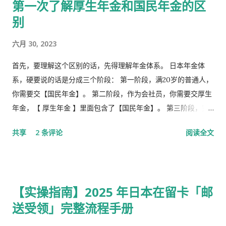
第一次了解厚生年金和国民年金的区
别
六月 30, 2023
首先，要理解这个区别的话，先得理解年金体系。 日本年金体
系，硬要说的话是分成三个阶段： 第一阶段，满20岁的普通人，
你需要交【国民年金】。 第二阶段，作为会社员，你需要交厚生
年金，【 厚生年金 】里面包含了【国民年金】。 第三阶段，究
极阶段，企业年金，但是私有，包含厚生年金以及一大堆乱七八
共享
2 条评论
阅读全文
槽的。 第1号被保险者：20岁以上60岁未满农业者，自营业者，
学生，无职者。 第2号被保险者：会社员、公务员等等。 第3号被
保险者：被第2号被保险者扶养，并且年收130万未满，并且20岁
以上60岁未满。
【实操指南】2025 年日本在留卡「邮
送受领」完整流程手册