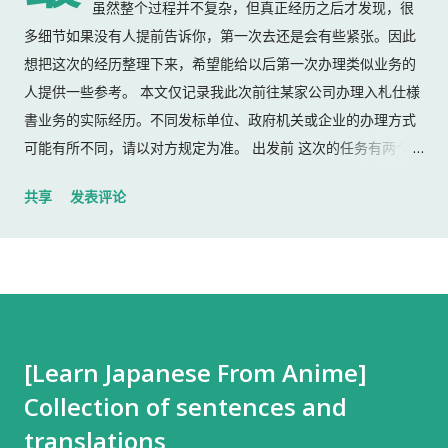
虽然整个过程并不复杂，但真正经历之后才发现，很
多细节如果没有人提前告诉你，第一次去还是会有些紧张。因此
想把这次的经历整理下来，希望能给以后第一次办理类似业务的
人提供一些参考。 本文仅记录我此次前往某家公司办理入札仕様
書业务的实际经历。不同发标单位、政府机关或企业的办理方式
可能有所不同，请以对方规定为准。 出发前 这次的任务有两个：
返还上一份入札仕様書 领取新的入札仕様書 出门前，我准备了：
共享
发表评论
入札仕様書 名片 当时我认为这样就足够了。 后来才发现，还有
一样东西我误以为不用带。 到达公司 这家公司并不是可以直接进
入的。 办公区域的大门一直处于关闭状态，需要使用门口的内线
电话联系工作人员，由对方确认后开门。 我拿起电话后说道： お
世話になっております。 株式会社○○の○○です。 入札仕様書を
返却しに来ました。新しい入札仕様書を受け取りに来ました。
[Learn Japanese From Anime]
工作人员确认后，很快帮我打开了大门。 进入办公室 进入办公室
Collection of sentences and
后，我向工作人员简单打了招呼： お世話になっております。 随
后便开始办理资料交接。 整个过程没有想象中的复杂，也没有长
translations