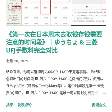
パック】 可以使用： 青色：レターパックライト（430 日元）
或红色：レターパックプラス（更稳，但非强制） 回邮用 レター
パック： 提前写好“收件人地址” 可写：本人住址 或 公司地址 不
要封口 可 对折一次 （标准做法） 📌 官方邮件只写「レターパッ
《第一次在日本周末去取钱存钱需要
ク」， 没有指定必须 Plus，也没有写必须本人签收 。 ③ 用【简
注意的时间段》｜ゆうちょ & 三菱
易书留】寄给入管 把以下 3 样东西一起放入一个 A4 用信封 ：
手数料纳付书（已贴印纸） 当前持有的在留卡 正本 回邮用 レタ
UFJ手数料完全对比
ーパック（对折） 信封要求： 角2 或 角4 都可以 两者都能放 A4
七月 18, 2025
入管、邮局 没有尺寸指定 用你手上的那个即可 到邮局柜台说一
句话： 「簡易書留でお願いします。」 不用自己贴邮票 ，柜台
结论来讲，你可以选择周六09:00~14:00干完这事情。 🎯结论：
现场付款即可 三、关于信封与地址的所有问题（一次说清） 1️⃣
必须出门的时间段 🟥 周六 9:00～14:00 之间出门取钱，使用ゆ
外寄信封（你 → 入管） 宛先（正中央）： 〒135-0064 東京都
うちょATM（邮局或FamilyMart等）。这个时间段是唯一“全免
江東区青海2-7-11 東京港湾合同庁舎 9階 東京出入国在留管理局
费”的窗口。 🟥 周六 9:00～14:00 是唯一可以同时免费完成「三
オンライン審査部門 オンライン申請手続班（おだいば分室） 发
菱取钱」➜「ゆうちょ存钱」的时间段。 到了周六下午很难说你
件人（左上或背面）： 可以写 本人住址 也可以写 公司地址 只要
共享
发表评论
阅读全文
能找到免费的。
是 真实可收件地址即可...