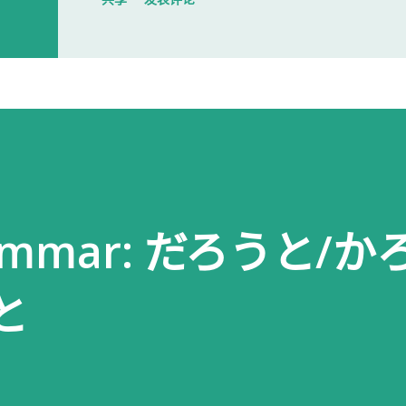
大门一直处于关闭状态，需要使用门
开门。 我拿起电话后说道： お世話に
入札仕様書を返却しに来ました。新
工作人员确认后，很快帮我打开了大门
人员简单打了招呼： お世話になって
个过程没有想象中的复杂，也没有长时
Grammar: だろうと/
以为，把入札仕様書交给工作人员，返
人员告诉我： 入札仕様書最后一页有
と
手续才算正式完成。 也就是说，仅仅
次办理，很容易忽略。 领取新的入札
入札仕様書交给了我。 就在这时，又