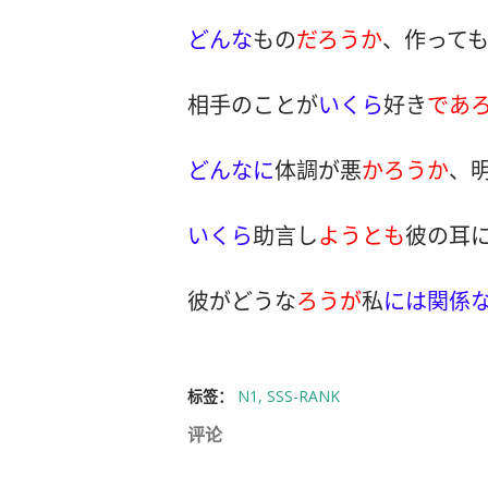
どんな
もの
だろうか
、作って
相手のことが
いくら
好き
であ
どんなに
体調が悪
かろうか
、
いくら
助言し
ようとも
彼の耳
彼がどうな
ろうが
私
には関係
标签：
N1
SSS-RANK
评论