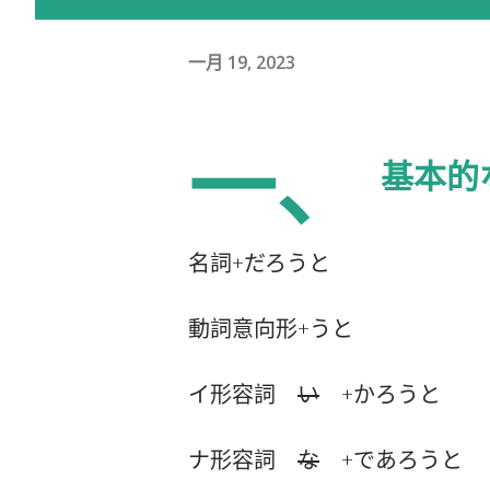
一月 19, 2023
一、
基本的
名詞+だろうと
動詞意向形+うと
イ形容詞
い
+かろうと
ナ形容詞
な
+であろうと