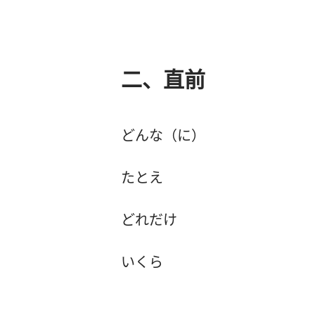
二、直前
どんな（に）
たとえ
どれだけ
いくら