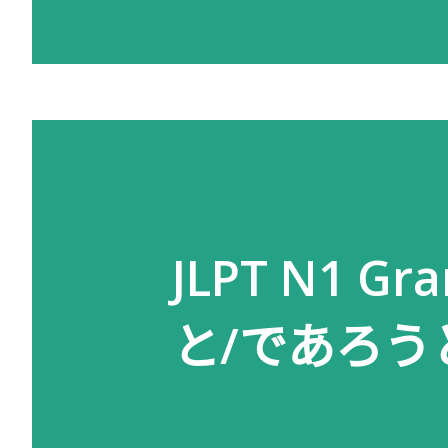
JLPT N1 
と/であろう