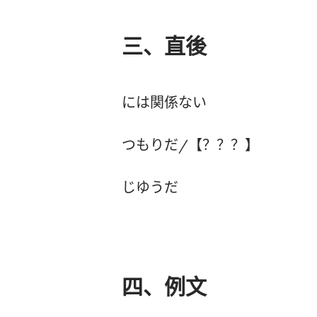
三、直後
には関係ない
つもりだ/【？？？】
じゆうだ
四、例文