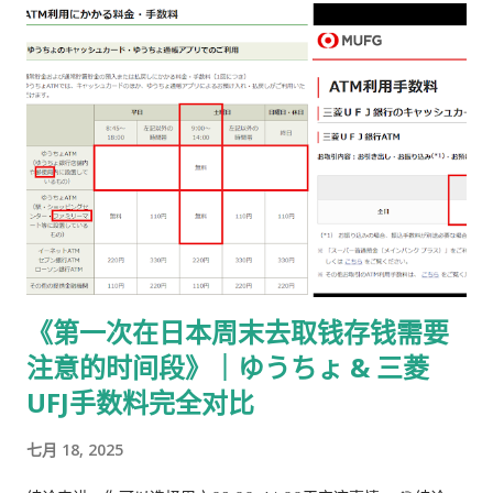
载 PDF（不是费用说明页） 👉
https://www.moj.go.jp/isa/content/930002833.pdf 打印后
填写： 右上角： 申请受理编号 右下角： 本人姓名 在指定的「収
入印紙贴付栏」内： 贴 5,500 日元的收入印纸 可以是 两张或多
张 不重叠、不消印 📌 5,500 日元适用于： 2025 年 4 月 1 日以
后提交的在留期间更新 / 资格变更申请 ② 准备回邮用【レター
パック】 可以使用： 青色：レターパックライト（430 日元）
或红色：レターパックプラス（更稳，但非强制） 回邮用 レター
パック： 提前写好“收件人地址” 可写：本人住址 或 公司地址 不
要封口 可 对折一次 （标准做法） 📌 官方邮件只写「レターパッ
《第一次在日本周末去取钱存钱需要
ク」， 没有指定必须 Plus，也没有写必须本人签收 。 ③ 用【简
注意的时间段》｜ゆうちょ & 三菱
易书留】寄给入管 把以下 3 样东西一起放入一个 A4 用信封 ：
手数料纳付书（已贴印纸） 当前持有的在留卡 正本 回邮用 レタ
UFJ手数料完全对比
ーパック（对折） 信封要求： 角2 或 角4 都可以 两者都能放 A4
七月 18, 2025
入管、邮局 没有尺寸指定 用你手上的那个即可 到邮局柜台说一
句话： 「簡易書留でお願いします。」 不用自己贴邮票 ，柜台