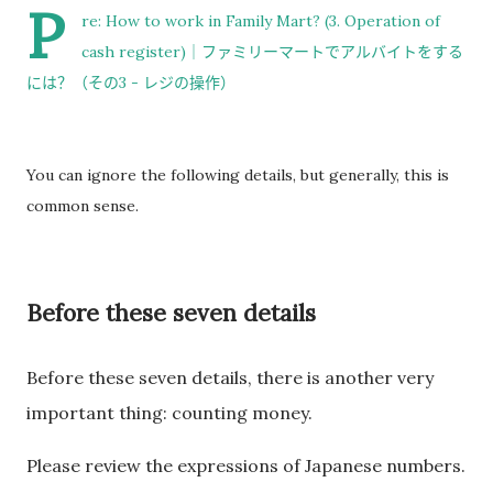
P
re:
How to work in Family Mart? (3. Operation of
过一次。 因此，我误以为之后领取新的入札仕様書时，就不需要
cash register)｜ファミリーマートでアルバイトをする
再携带了。 工作人员告诉我： 資格証明書并不是第一次提交之后
には？（その3 - レジの操作）
就一直有效，而是每次领取新的入札仕様書时，都需要再次出
示。 由于这是我第一次没有携带，对方这次没有追究，仍然让我
领取了新的入札仕様書。 不过，对方也明确说明： 今后每一次领
You can ignore the following details, but generally, this is
取新的入札仕様書，都必须携带資格証明書。 这也成为我以后必
common sense.
须记住的一项固定流程。 整个过程其实没有想象中困难 在出发之
前，我最担心的是： 门口电话应该怎么说？ 敬语会不会说错？
会不会因为不会商务敬语而出问题？ 要不要准备很多寒暄？ 真正
经历之后才发现，这些担心其实没...
Before these seven details
Before these seven details, there is another very
important thing: counting money.
Please review the expressions of Japanese numbers.