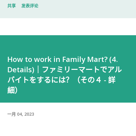
共享
发表评论
入札仕様書 名片 当时我认为这样就足够了。 后来才发现，还有
一样东西我误以为不用带。 到达公司 这家公司并不是可以直接进
入的。 办公区域的大门一直处于关闭状态，需要使用门口的内线
电话联系工作人员，由对方确认后开门。 我拿起电话后说道： お
世話になっております。 株式会社○○の○○です。 入札仕様書を
返却しに来ました。新しい入札仕様書を受け取りに来ました。
How to work in Family Mart? (4.
工作人员确认后，很快帮我打开了大门。 进入办公室 进入办公室
Details)｜ファミリーマートでアル
后，我向工作人员简单打了招呼： お世話になっております。 随
后便开始办理资料交接。 整个过程没有想象中的复杂，也没有长
バイトをするには？（その４ - 詳
时间的商务寒暄。 返还入札仕様書 原本我以为，把入札仕様書交
細）
给工作人员，返还手续就结束了。 实际上并不是。 工作人员告诉
我： 入札仕様書最后一页有一张返却记录表，需要填写完成后，
返还手续才算正式完成。 也就是说，仅仅把资料交回去是不够
一月 04, 2023
的。 这一点如果第一次办理，很容易忽略。 领取新的入札仕様書
完成返还手续后，工作人员把新的入札仕様書交给了我。 就在这
时，又提醒了我另一件事情。 其实， 資格証明書我之前已经提交