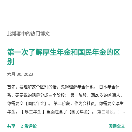
此博客中的热门博文
第一次了解厚生年金和国民年金的区
别
六月 30, 2023
首先，要理解这个区别的话，先得理解年金体系。 日本年金体
系，硬要说的话是分成三个阶段： 第一阶段，满20岁的普通人，
你需要交【国民年金】。 第二阶段，作为会社员，你需要交厚生
年金，【 厚生年金 】里面包含了【国民年金】。 第三阶段，究
极阶段，企业年金，但是私有，包含厚生年金以及一大堆乱七八
共享
2 条评论
阅读全文
槽的。 第1号被保险者：20岁以上60岁未满农业者，自营业者，