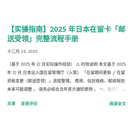
学生，无职者。 第2号被保险者：会社员、公务员等等。 第3号被
保险者：被第2号被保险者扶养，并且年收130万未满，并且20岁
以上60岁未满。
【实操指南】2025 年日本在留卡「邮
送受领」完整流程手册
十二月 24, 2025
（基于 2025 年 12 月实际操作经验） ⚠️ 时效说明 本文基于 2025
年 12 月 日本出入国在留管理厅（入管） 「在留期间更新 / 在留
资格变更（邮送受领）」流程整理。 费用、信封规格、邮政规则
未来可能调整 ， 请务必结合当年官方通知使用 。 一、适用场景
说明 本文适用于以下情况： 通过 在留申请在线系统 收到「 審査
共享
发表评论
阅读全文
完了，请邮寄材料 」的邮件 选择 邮送方式领取新在留卡 需要自
行准备： 手数料纳付书 收入印纸 回邮信封 / レターパック 简易
书留寄送 二、你最终需要做的「三件事」 （不包含“收到新卡后
交给公司/负责人”的步骤） ① 准备并填写【手数料纳付书】 下