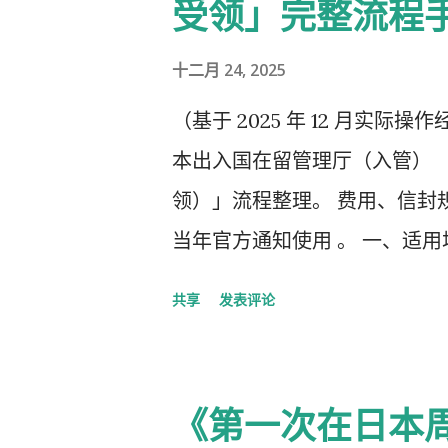
受领」完整流程
十二月 24, 2025
（基于 2025 年 12 月实际操作经
本出入国在留管理厅（入管） 
领）」流程整理。 费用、信封规
当年官方通知使用 。 一、适用
申请在线系统 收到「 審査完了
共享
发表评论
新在留卡 需要自行准备： 手数
简易书留寄送 二、你最终需要
司/负责人”的步骤） ① 准备
《第一次在日本
说明页） 👉 https://www.moj.