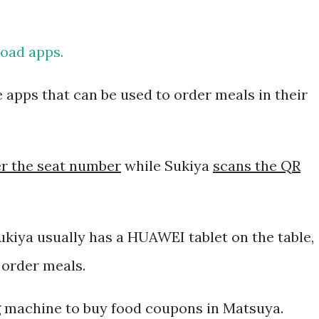
我之前已经提交过一次。 因此，我误
要再携带了。 工作人员告诉我： 資
load apps.
效，而是每次领取新的入札仕様書时，
有携带，对方这次没有追究，仍然让我
apps that can be used to order meals in their
明确说明： 今后每一次领取新的入札
为我以后必须记住的一项固定流程。 
r the seat number
while Sukiya
scans the QR
前，我最担心的是： 门口电话应该怎
商务敬语而出问题？ 要不要准备很多
实没...
ukiya usually has a HUAWEI tablet on the table,
 order meals.
g machine to buy food coupons in Matsuya.