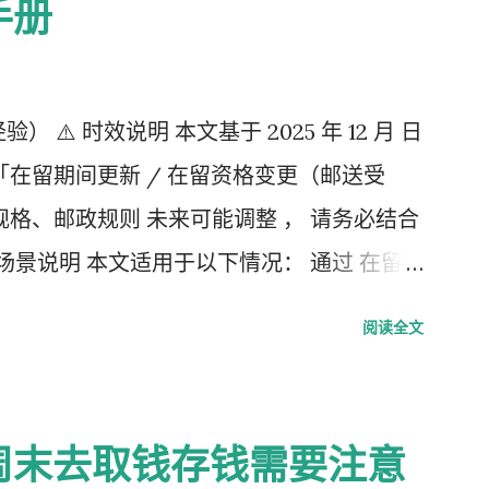
手册
验） ⚠️ 时效说明 本文基于 2025 年 12 月 日
「在留期间更新 / 在留资格变更（邮送受
格、邮政规则 未来可能调整 ， 请务必结合
场景说明 本文适用于以下情况： 通过 在留
，请邮寄材料 」的邮件 选择 邮送方式领取
阅读全文
料纳付书 收入印纸 回邮信封 / レターパック
做的「三件事」 （不包含“收到新卡后交给公
并填写【手数料纳付书】 下载 PDF（不是费用
周末去取钱存钱需要注意
go.jp/isa/content/930002833.pdf 打印