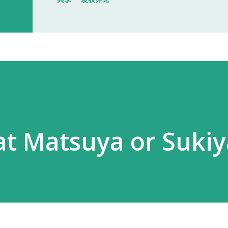
大门一直处于关闭状态，需要使用门
开门。 我拿起电话后说道： お世話に
入札仕様書を返却しに来ました。新
工作人员确认后，很快帮我打开了大门
人员简单打了招呼： お世話になって
个过程没有想象中的复杂，也没有长时
at Matsuya or Sukiy
以为，把入札仕様書交给工作人员，返
人员告诉我： 入札仕様書最后一页有
手续才算正式完成。 也就是说，仅仅
次办理，很容易忽略。 领取新的入札
入札仕様書交给了我。 就在这时，又