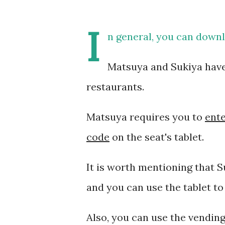
I
n general, you can down
Matsuya and Sukiya have 
restaurants.
Matsuya requires you to
ente
code
on the seat's tablet.
It is worth mentioning that S
and you can use the tablet to
Also, you can use the vendin