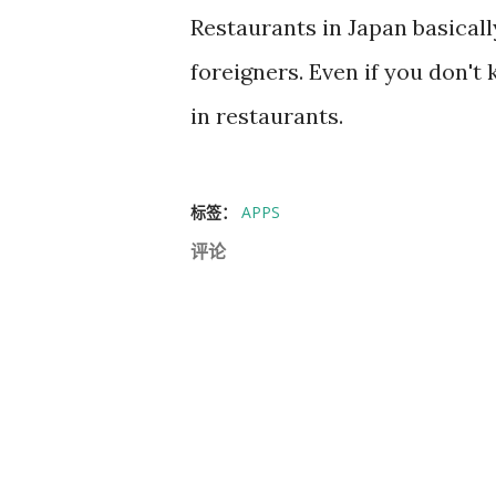
Restaurants in Japan basical
foreigners. Even if you don't
in restaurants.
标签：
APPS
评论