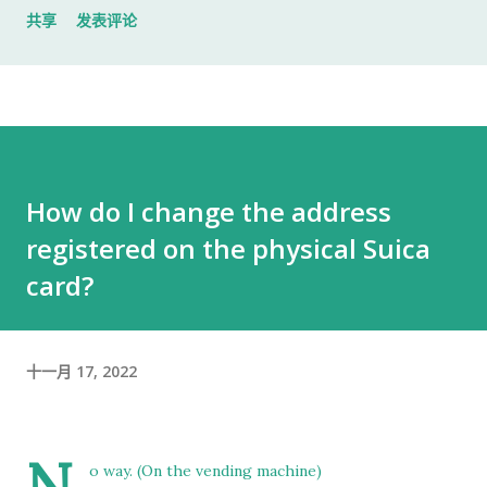
共享
发表评论
入札仕様書 名片 当时我认为这样就足够了。 后来才发现，还有
一样东西我误以为不用带。 到达公司 这家公司并不是可以直接进
入的。 办公区域的大门一直处于关闭状态，需要使用门口的内线
电话联系工作人员，由对方确认后开门。 我拿起电话后说道： お
世話になっております。 株式会社○○の○○です。 入札仕様書を
返却しに来ました。新しい入札仕様書を受け取りに来ました。
How do I change the address
工作人员确认后，很快帮我打开了大门。 进入办公室 进入办公室
registered on the physical Suica
后，我向工作人员简单打了招呼： お世話になっております。 随
后便开始办理资料交接。 整个过程没有想象中的复杂，也没有长
card?
时间的商务寒暄。 返还入札仕様書 原本我以为，把入札仕様書交
给工作人员，返还手续就结束了。 实际上并不是。 工作人员告诉
我： 入札仕様書最后一页有一张返却记录表，需要填写完成后，
十一月 17, 2022
返还手续才算正式完成。 也就是说，仅仅把资料交回去是不够
的。 这一点如果第一次办理，很容易忽略。 领取新的入札仕様書
完成返还手续后，工作人员把新的入札仕様書交给了我。 就在这
N
o way. (On the vending machine)
时，又提醒了我另一件事情。 其实， 資格証明書我之前已经提交