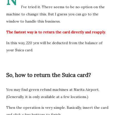
过一次。 因此，我误以为之后领取新的入札仕様書时，就不需要
I've tried it. There seems to be no option on the
再携带了。 工作人员告诉我： 資格証明書并不是第一次提交之后
machine to change this. But I guess you can go to the
就一直有效，而是每次领取新的入札仕様書时，都需要再次出
window to handle this business.
示。 由于这是我第一次没有携带，对方这次没有追究，仍然让我
The fastest way is to return the card directly and reapply.
领取了新的入札仕様書。 不过，对方也明确说明： 今后每一次领
取新的入札仕様書，都必须携带資格証明書。 这也成为我以后必
In this way, 220 yen will be deducted from the balance of
须记住的一项固定流程。 整个过程其实没有想象中困难 在出发之
your Suica card.
前，我最担心的是： 门口电话应该怎么说？ 敬语会不会说错？
会不会因为不会商务敬语而出问题？ 要不要准备很多寒暄？ 真正
经历之后才发现，这些担心其实没...
So, how to return the Suica card?
You may find green refund machines at Narita Airport.
(Generally, it is only available at a few locations.)
Then the operation is very simple. Basically, insert the card
and click a few buttons to finish.