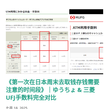
交给公司/负责人”的步骤） ① 准备并填写【手数料纳付书】 下
载 PDF（不是费用说明页） 👉
https://www.moj.go.jp/isa/content/930002833.pdf 打印后
填写： 右上角： 申请受理编号 右下角： 本人姓名 在指定的「収
入印紙贴付栏」内： 贴 5,500 日元的收入印纸 可以是 两张或多
张 不重叠、不消印 📌 5,500 日元适用于： 2025 年 4 月 1 日以
后提交的在留期间更新 / 资格变更申请 ② 准备回邮用【レター
パック】 可以使用： 青色：レターパックライト（430 日元）
或红色：レターパックプラス（更稳，但非强制） 回邮用 レター
パック： 提前写好“收件人地址” 可写：本人住址 或 公司地址 不
要封口 可 对折一次 （标准做法） 📌 官方邮件只写「レターパッ
《第一次在日本周末去取钱存钱需要
ク」， 没有指定必须 Plus，也没有写必须本人签收 。 ③ 用【简
注意的时间段》｜ゆうちょ & 三菱
易书留】寄给入管 把以下 3 样东西一起放入一个 A4 用信封 ：
手数料纳付书（已贴印纸） 当前持有的在留卡 正本 回邮用 レタ
UFJ手数料完全对比
ーパック（对折） 信封要求： 角2 或 角4 都可以 两者都能放 A4
七月 18, 2025
入管、邮局 没有尺寸指定 用你手上的那个即可 到邮局柜台说一