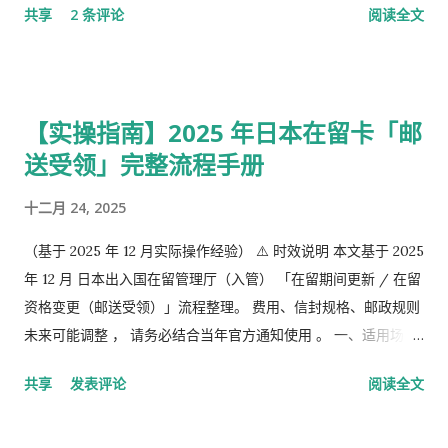
共享
2 条评论
阅读全文
槽的。 第1号被保险者：20岁以上60岁未满农业者，自营业者，
学生，无职者。 第2号被保险者：会社员、公务员等等。 第3号被
保险者：被第2号被保险者扶养，并且年收130万未满，并且20岁
以上60岁未满。
【实操指南】2025 年日本在留卡「邮
送受领」完整流程手册
十二月 24, 2025
（基于 2025 年 12 月实际操作经验） ⚠️ 时效说明 本文基于 2025
年 12 月 日本出入国在留管理厅（入管） 「在留期间更新 / 在留
资格变更（邮送受领）」流程整理。 费用、信封规格、邮政规则
未来可能调整 ， 请务必结合当年官方通知使用 。 一、适用场景
说明 本文适用于以下情况： 通过 在留申请在线系统 收到「 審査
共享
发表评论
阅读全文
完了，请邮寄材料 」的邮件 选择 邮送方式领取新在留卡 需要自
行准备： 手数料纳付书 收入印纸 回邮信封 / レターパック 简易
书留寄送 二、你最终需要做的「三件事」 （不包含“收到新卡后