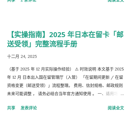
槽的。 第1号被保险者：20岁以上60岁未满农业者，自营业者，
学生，无职者。 第2号被保险者：会社员、公务员等等。 第3号被
保险者：被第2号被保险者扶养，并且年收130万未满，并且20岁
以上60岁未满。
【实操指南】2025 年日本在留卡「邮
送受领」完整流程手册
十二月 24, 2025
（基于 2025 年 12 月实际操作经验） ⚠️ 时效说明 本文基于 2025
年 12 月 日本出入国在留管理厅（入管） 「在留期间更新 / 在留
资格变更（邮送受领）」流程整理。 费用、信封规格、邮政规则
未来可能调整 ， 请务必结合当年官方通知使用 。 一、适用场景
说明 本文适用于以下情况： 通过 在留申请在线系统 收到「 審査
共享
发表评论
阅读全文
完了，请邮寄材料 」的邮件 选择 邮送方式领取新在留卡 需要自
行准备： 手数料纳付书 收入印纸 回邮信封 / レターパック 简易
书留寄送 二、你最终需要做的「三件事」 （不包含“收到新卡后