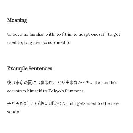
过一次。 因此，我误以为之后领取新的入札仕様書时，就不需要
再携带了。 工作人员告诉我： 資格証明書并不是第一次提交之后
Meaning
就一直有效，而是每次领取新的入札仕様書时，都需要再次出
示。 由于这是我第一次没有携带，对方这次没有追究，仍然让我
to become familiar with; to fit in; to adapt oneself; to get
领取了新的入札仕様書。 不过，对方也明确说明： 今后每一次领
used to; to grow accustomed to
取新的入札仕様書，都必须携带資格証明書。 这也成为我以后必
须记住的一项固定流程。 整个过程其实没有想象中困难 在出发之
前，我最担心的是： 门口电话应该怎么说？ 敬语会不会说错？
Example Sentences:
会不会因为不会商务敬语而出问题？ 要不要准备很多寒暄？ 真正
彼は東京の夏には馴染むことが出来なかった。He couldn't
经历之后才发现，这些担心其实没...
accustom himself to Tokyo's Summers.
子どもが新しい学校に馴染む A child gets used to the new
school.