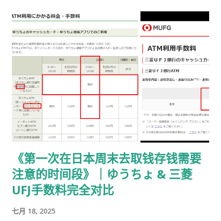
交给公司/负责人”的步骤） ① 准备并填写【手数料纳付书】 下
载 PDF（不是费用说明页） 👉
https://www.moj.go.jp/isa/content/930002833.pdf 打印后
填写： 右上角： 申请受理编号 右下角： 本人姓名 在指定的「収
入印紙贴付栏」内： 贴 5,500 日元的收入印纸 可以是 两张或多
张 不重叠、不消印 📌 5,500 日元适用于： 2025 年 4 月 1 日以
后提交的在留期间更新 / 资格变更申请 ② 准备回邮用【レター
パック】 可以使用： 青色：レターパックライト（430 日元）
或红色：レターパックプラス（更稳，但非强制） 回邮用 レター
パック： 提前写好“收件人地址” 可写：本人住址 或 公司地址 不
要封口 可 对折一次 （标准做法） 📌 官方邮件只写「レターパッ
《第一次在日本周末去取钱存钱需要
ク」， 没有指定必须 Plus，也没有写必须本人签收 。 ③ 用【简
注意的时间段》｜ゆうちょ & 三菱
易书留】寄给入管 把以下 3 样东西一起放入一个 A4 用信封 ：
手数料纳付书（已贴印纸） 当前持有的在留卡 正本 回邮用 レタ
UFJ手数料完全对比
ーパック（对折） 信封要求： 角2 或 角4 都可以 两者都能放 A4
七月 18, 2025
入管、邮局 没有尺寸指定 用你手上的那个即可 到邮局柜台说一