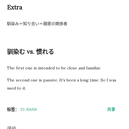
Extra
馴染み＝知り合い＝親密の関係者
驯染む vs. 惯れる
The first one is intended to be close and familiar.
The second one is passive. It's been a long time. So I was
used to it.
标签：
SS-RANK
共享
评论