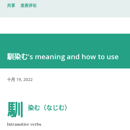
共享
发表评论
入札仕様書 名片 当时我认为这样就足够了。 后来才发现，还有
一样东西我误以为不用带。 到达公司 这家公司并不是可以直接进
入的。 办公区域的大门一直处于关闭状态，需要使用门口的内线
电话联系工作人员，由对方确认后开门。 我拿起电话后说道： お
世話になっております。 株式会社○○の○○です。 入札仕様書を
返却しに来ました。新しい入札仕様書を受け取りに来ました。
馴染む's meaning and how to use
工作人员确认后，很快帮我打开了大门。 进入办公室 进入办公室
后，我向工作人员简单打了招呼： お世話になっております。 随
后便开始办理资料交接。 整个过程没有想象中的复杂，也没有长
十月 19, 2022
时间的商务寒暄。 返还入札仕様書 原本我以为，把入札仕様書交
给工作人员，返还手续就结束了。 实际上并不是。 工作人员告诉
我： 入札仕様書最后一页有一张返却记录表，需要填写完成后，
馴
返还手续才算正式完成。 也就是说，仅仅把资料交回去是不够
染む（なじむ）
的。 这一点如果第一次办理，很容易忽略。 领取新的入札仕様書
完成返还手续后，工作人员把新的入札仕様書交给了我。 就在这
Intransitive verbs.
时，又提醒了我另一件事情。 其实， 資格証明書我之前已经提交