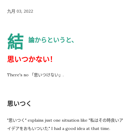
时间的商务寒暄。 返还入札仕様書 原本我以为，把入札仕様書交
给工作人员，返还手续就结束了。 实际上并不是。 工作人员告诉
九月 03, 2022
我： 入札仕様書最后一页有一张返却记录表，需要填写完成后，
返还手续才算正式完成。 也就是说，仅仅把资料交回去是不够
結
的。 这一点如果第一次办理，很容易忽略。 领取新的入札仕様書
論からというと、
完成返还手续后，工作人员把新的入札仕様書交给了我。 就在这
时，又提醒了我另一件事情。 其实， 資格証明書我之前已经提交
思いつかない！
过一次。 因此，我误以为之后领取新的入札仕様書时，就不需要
再携带了。 工作人员告诉我： 資格証明書并不是第一次提交之后
There's no 「思いつけない」.
就一直有效，而是每次领取新的入札仕様書时，都需要再次出
示。 由于这是我第一次没有携带，对方这次没有追究，仍然让我
领取了新的入札仕様書。 不过，对方也明确说明： 今后每一次领
取新的入札仕様書，都必须携带資格証明書。 这也成为我以后必
思いつく
须记住的一项固定流程。 整个过程其实没有想象中困难 在出发之
前，我最担心的是： 门口电话应该怎么说？ 敬语会不会说错？
"思いつく" explains just one situation like "私はその時良いア
会不会因为不会商务敬语而出问题？ 要不要准备很多寒暄？ 真正
イデアをおもいついた." I had a good idea at that time.