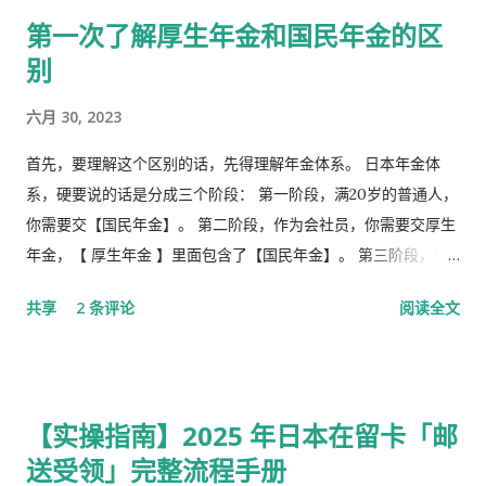
第一次了解厚生年金和国民年金的区
别
六月 30, 2023
首先，要理解这个区别的话，先得理解年金体系。 日本年金体
系，硬要说的话是分成三个阶段： 第一阶段，满20岁的普通人，
你需要交【国民年金】。 第二阶段，作为会社员，你需要交厚生
年金，【 厚生年金 】里面包含了【国民年金】。 第三阶段，究
极阶段，企业年金，但是私有，包含厚生年金以及一大堆乱七八
共享
2 条评论
阅读全文
槽的。 第1号被保险者：20岁以上60岁未满农业者，自营业者，
学生，无职者。 第2号被保险者：会社员、公务员等等。 第3号被
保险者：被第2号被保险者扶养，并且年收130万未满，并且20岁
以上60岁未满。
【实操指南】2025 年日本在留卡「邮
送受领」完整流程手册