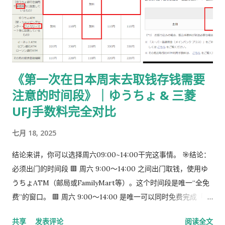
后提交的在留期间更新 / 资格变更申请 ② 准备回邮用【レター
パック】 可以使用： 青色：レターパックライト（430 日元）
或红色：レターパックプラス（更稳，但非强制） 回邮用 レター
パック： 提前写好“收件人地址” 可写：本人住址 或 公司地址 不
要封口 可 对折一次 （标准做法） 📌 官方邮件只写「レターパッ
《第一次在日本周末去取钱存钱需要
ク」， 没有指定必须 Plus，也没有写必须本人签收 。 ③ 用【简
注意的时间段》｜ゆうちょ & 三菱
易书留】寄给入管 把以下 3 样东西一起放入一个 A4 用信封 ：
手数料纳付书（已贴印纸） 当前持有的在留卡 正本 回邮用 レタ
UFJ手数料完全对比
ーパック（对折） 信封要求： 角2 或 角4 都可以 两者都能放 A4
七月 18, 2025
入管、邮局 没有尺寸指定 用你手上的那个即可 到邮局柜台说一
句话： 「簡易書留でお願いします。」 不用自己贴邮票 ，柜台
结论来讲，你可以选择周六09:00~14:00干完这事情。 🎯结论：
现场付款即可 三、关于信封与地址的所有问题（一次说清） 1️⃣
必须出门的时间段 🟥 周六 9:00～14:00 之间出门取钱，使用ゆ
外寄信封（你 → 入管） 宛先（正中央）： 〒135-0064 東京都
うちょATM（邮局或FamilyMart等）。这个时间段是唯一“全免
江東区青海2-7-11 東京港湾合同庁舎 9階 東京出入国在留管理局
费”的窗口。 🟥 周六 9:00～14:00 是唯一可以同时免费完成「三
オンライン審査部門 オンライン申請手続班（おだいば分室） 发
菱取钱」➜「ゆうちょ存钱」的时间段。 到了周六下午很难说你
件人（左上或背面）： 可以写 本人住址 也可以写 公司地址 只要
共享
发表评论
阅读全文
能找到免费的。