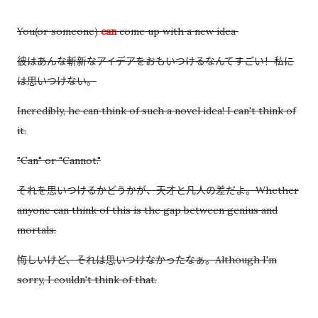
You(or someone)
can
come up with a new idea
彼はあんな斬新なアイデアをおもいつけるなんてすごい！私に
は思いつけない。
Incredibly, he can think of such a novel idea! I can't think of
it.
"Can" or "Cannot."
それを思いつけるかどうかが、天才と凡人の差だよ。Whether
anyone can think of this is the gap between genius and
mortals.
悔しいけど、それは思いつけなかったなぁ。Although I'm
sorry, I couldn't think of that.