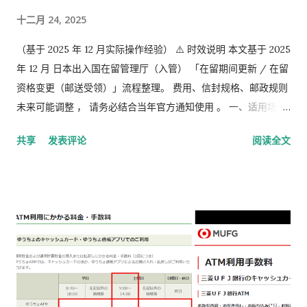
十二月 24, 2025
（基于 2025 年 12 月实际操作经验） ⚠️ 时效说明 本文基于 2025
年 12 月 日本出入国在留管理厅（入管） 「在留期间更新 / 在留
资格变更（邮送受领）」流程整理。 费用、信封规格、邮政规则
未来可能调整 ， 请务必结合当年官方通知使用 。 一、适用场景
说明 本文适用于以下情况： 通过 在留申请在线系统 收到「 審査
共享
发表评论
阅读全文
完了，请邮寄材料 」的邮件 选择 邮送方式领取新在留卡 需要自
行准备： 手数料纳付书 收入印纸 回邮信封 / レターパック 简易
书留寄送 二、你最终需要做的「三件事」 （不包含“收到新卡后
交给公司/负责人”的步骤） ① 准备并填写【手数料纳付书】 下
载 PDF（不是费用说明页） 👉
https://www.moj.go.jp/isa/content/930002833.pdf 打印后
填写： 右上角： 申请受理编号 右下角： 本人姓名 在指定的「収
入印紙贴付栏」内： 贴 5,500 日元的收入印纸 可以是 两张或多
张 不重叠、不消印 📌 5,500 日元适用于： 2025 年 4 月 1 日以