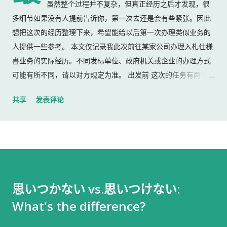
虽然整个过程并不复杂，但真正经历之后才发现，很
多细节如果没有人提前告诉你，第一次去还是会有些紧张。因此
想把这次的经历整理下来，希望能给以后第一次办理类似业务的
人提供一些参考。 本文仅记录我此次前往某家公司办理入札仕様
書业务的实际经历。不同发标单位、政府机关或企业的办理方式
可能有所不同，请以对方规定为准。 出发前 这次的任务有两个：
返还上一份入札仕様書 领取新的入札仕様書 出门前，我准备了：
共享
发表评论
入札仕様書 名片 当时我认为这样就足够了。 后来才发现，还有
一样东西我误以为不用带。 到达公司 这家公司并不是可以直接进
入的。 办公区域的大门一直处于关闭状态，需要使用门口的内线
电话联系工作人员，由对方确认后开门。 我拿起电话后说道： お
世話になっております。 株式会社○○の○○です。 入札仕様書を
返却しに来ました。新しい入札仕様書を受け取りに来ました。
思いつかない vs.思いつけない:
工作人员确认后，很快帮我打开了大门。 进入办公室 进入办公室
What's the difference?
后，我向工作人员简单打了招呼： お世話になっております。 随
后便开始办理资料交接。 整个过程没有想象中的复杂，也没有长