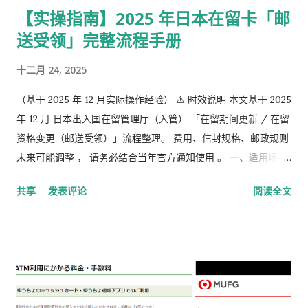
以上60岁未满。
【实操指南】2025 年日本在留卡「邮
送受领」完整流程手册
十二月 24, 2025
（基于 2025 年 12 月实际操作经验） ⚠️ 时效说明 本文基于 2025
年 12 月 日本出入国在留管理厅（入管） 「在留期间更新 / 在留
资格变更（邮送受领）」流程整理。 费用、信封规格、邮政规则
未来可能调整 ， 请务必结合当年官方通知使用 。 一、适用场景
说明 本文适用于以下情况： 通过 在留申请在线系统 收到「 審査
共享
发表评论
阅读全文
完了，请邮寄材料 」的邮件 选择 邮送方式领取新在留卡 需要自
行准备： 手数料纳付书 收入印纸 回邮信封 / レターパック 简易
书留寄送 二、你最终需要做的「三件事」 （不包含“收到新卡后
交给公司/负责人”的步骤） ① 准备并填写【手数料纳付书】 下
载 PDF（不是费用说明页） 👉
https://www.moj.go.jp/isa/content/930002833.pdf 打印后