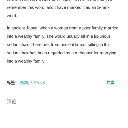
经历之后才发现，这些担心其实没...
remember this word, and I have marked it as an S-rank 
word. 
In ancient Japan, when a woman from a poor family married 
into a wealthy family, she would usually sit in a luxurious 
sedan chair. Therefore, from ancient times, sitting in this 
sedan chair has been regarded as a metaphor for marrying 
into a wealthy family.
标签：
熟語
S-RANK
共享
评论