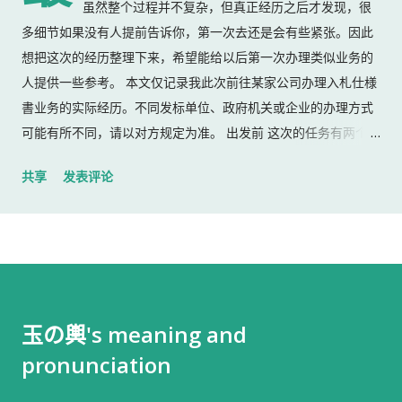
虽然整个过程并不复杂，但真正经历之后才发现，很
多细节如果没有人提前告诉你，第一次去还是会有些紧张。因此
想把这次的经历整理下来，希望能给以后第一次办理类似业务的
人提供一些参考。 本文仅记录我此次前往某家公司办理入札仕様
書业务的实际经历。不同发标单位、政府机关或企业的办理方式
可能有所不同，请以对方规定为准。 出发前 这次的任务有两个：
返还上一份入札仕様書 领取新的入札仕様書 出门前，我准备了：
共享
发表评论
入札仕様書 名片 当时我认为这样就足够了。 后来才发现，还有
一样东西我误以为不用带。 到达公司 这家公司并不是可以直接进
入的。 办公区域的大门一直处于关闭状态，需要使用门口的内线
电话联系工作人员，由对方确认后开门。 我拿起电话后说道： お
世話になっております。 株式会社○○の○○です。 入札仕様書を
返却しに来ました。新しい入札仕様書を受け取りに来ました。
玉の輿's meaning and
工作人员确认后，很快帮我打开了大门。 进入办公室 进入办公室
pronunciation
后，我向工作人员简单打了招呼： お世話になっております。 随
后便开始办理资料交接。 整个过程没有想象中的复杂，也没有长