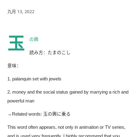
时间的商务寒暄。 返还入札仕様書 原本我以为，把入札仕様書交
给工作人员，返还手续就结束了。 实际上并不是。 工作人员告诉
九月 13, 2022
我： 入札仕様書最后一页有一张返却记录表，需要填写完成后，
返还手续才算正式完成。 也就是说，仅仅把资料交回去是不够
的。 这一点如果第一次办理，很容易忽略。 领取新的入札仕様書
玉
の輿 
完成返还手续后，工作人员把新的入札仕様書交给了我。 就在这
読み方：たまのこし 
时，又提醒了我另一件事情。 其实， 資格証明書我之前已经提交
过一次。 因此，我误以为之后领取新的入札仕様書时，就不需要
意味： 
再携带了。 工作人员告诉我： 資格証明書并不是第一次提交之后
1. palanquin set with jewels 
就一直有效，而是每次领取新的入札仕様書时，都需要再次出
示。 由于这是我第一次没有携带，对方这次没有追究，仍然让我
2. money and the social status gained by marrying a rich and 
领取了新的入札仕様書。 不过，对方也明确说明： 今后每一次领
powerful man 
取新的入札仕様書，都必须携带資格証明書。 这也成为我以后必
须记住的一项固定流程。 整个过程其实没有想象中困难 在出发之
→Related words: 玉の輿に乗る 
前，我最担心的是： 门口电话应该怎么说？ 敬语会不会说错？
This word often appears, not only in animation or TV series, 
会不会因为不会商务敬语而出问题？ 要不要准备很多寒暄？ 真正
and is used very frequently. I highly recommend that you 