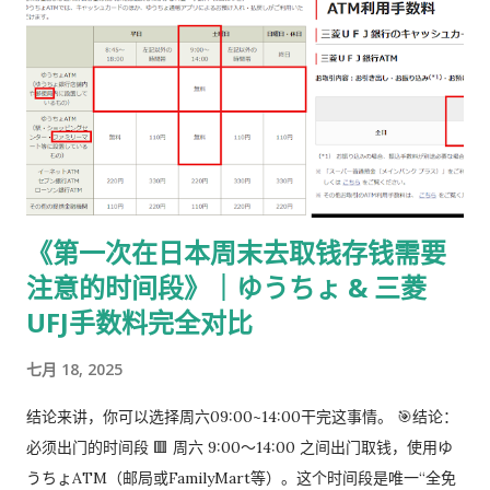
填写： 右上角： 申请受理编号 右下角： 本人姓名 在指定的「収
入印紙贴付栏」内： 贴 5,500 日元的收入印纸 可以是 两张或多
张 不重叠、不消印 📌 5,500 日元适用于： 2025 年 4 月 1 日以
后提交的在留期间更新 / 资格变更申请 ② 准备回邮用【レター
パック】 可以使用： 青色：レターパックライト（430 日元）
或红色：レターパックプラス（更稳，但非强制） 回邮用 レター
パック： 提前写好“收件人地址” 可写：本人住址 或 公司地址 不
要封口 可 对折一次 （标准做法） 📌 官方邮件只写「レターパッ
《第一次在日本周末去取钱存钱需要
ク」， 没有指定必须 Plus，也没有写必须本人签收 。 ③ 用【简
注意的时间段》｜ゆうちょ & 三菱
易书留】寄给入管 把以下 3 样东西一起放入一个 A4 用信封 ：
手数料纳付书（已贴印纸） 当前持有的在留卡 正本 回邮用 レタ
UFJ手数料完全对比
ーパック（对折） 信封要求： 角2 或 角4 都可以 两者都能放 A4
七月 18, 2025
入管、邮局 没有尺寸指定 用你手上的那个即可 到邮局柜台说一
句话： 「簡易書留でお願いします。」 不用自己贴邮票 ，柜台
结论来讲，你可以选择周六09:00~14:00干完这事情。 🎯结论：
现场付款即可 三、关于信封与地址的所有问题（一次说清） 1️⃣
必须出门的时间段 🟥 周六 9:00～14:00 之间出门取钱，使用ゆ
外寄信封（你 → 入管） 宛先（正中央）： 〒135-0064 東京都
うちょATM（邮局或FamilyMart等）。这个时间段是唯一“全免