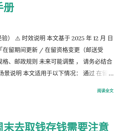
手册
验） ⚠️ 时效说明 本文基于 2025 年 12 月 日
「在留期间更新 / 在留资格变更（邮送受
格、邮政规则 未来可能调整 ， 请务必结合
场景说明 本文适用于以下情况： 通过 在留
，请邮寄材料 」的邮件 选择 邮送方式领取
阅读全文
料纳付书 收入印纸 回邮信封 / レターパック
做的「三件事」 （不包含“收到新卡后交给公
并填写【手数料纳付书】 下载 PDF（不是费用
周末去取钱存钱需要注意