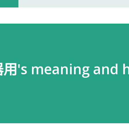
开门。 我拿起电话后说道： お世話に
入札仕様書を返却しに来ました。新
工作人员确认后，很快帮我打开了大门
人员简单打了招呼： お世話になって
个过程没有想象中的复杂，也没有长时
s meaning and 
以为，把入札仕様書交给工作人员，返
人员告诉我： 入札仕様書最后一页有
手续才算正式完成。 也就是说，仅仅
次办理，很容易忽略。 领取新的入札
入札仕様書交给了我。 就在这时，又
我之前已经提交过一次。 因此，我误