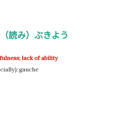
要再携带了。 工作人员告诉我： 資
效，而是每次领取新的入札仕様書时，
有携带，对方这次没有追究，仍然让我
（読み）ぶきよう
明确说明： 今后每一次领取新的入札
为我以后必须记住的一项固定流程。 
ulness; lack of ability
前，我最担心的是： 门口电话应该怎
ocially); gauche
商务敬语而出问题？ 要不要准备很多
实没...