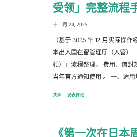
受领」完整流程
十二月 24, 2025
（基于 2025 年 12 月实际操作经
本出入国在留管理厅（入管） 
领）」流程整理。 费用、信封规
当年官方通知使用 。 一、适用
申请在线系统 收到「 審査完了
共享
发表评论
新在留卡 需要自行准备： 手数
简易书留寄送 二、你最终需要
司/负责人”的步骤） ① 准备
《第一次在日本