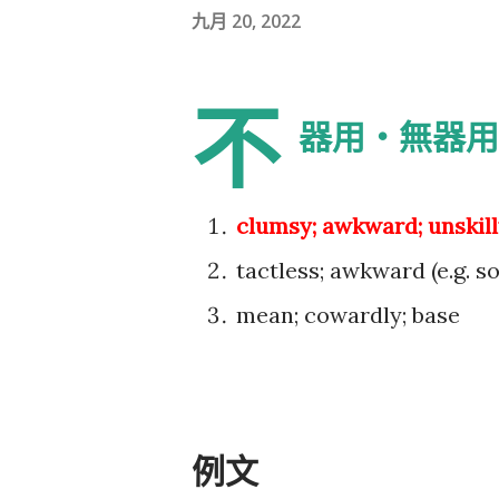
九月 20, 2022
不
器用・無器用
clumsy; awkward; unskillf
tactless; awkward (e.g. s
mean; cowardly; base
例文