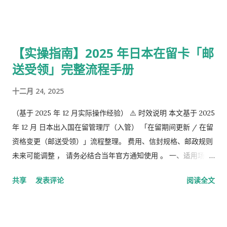
学生，无职者。 第2号被保险者：会社员、公务员等等。 第3号被
保险者：被第2号被保险者扶养，并且年收130万未满，并且20岁
以上60岁未满。
【实操指南】2025 年日本在留卡「邮
送受领」完整流程手册
十二月 24, 2025
（基于 2025 年 12 月实际操作经验） ⚠️ 时效说明 本文基于 2025
年 12 月 日本出入国在留管理厅（入管） 「在留期间更新 / 在留
资格变更（邮送受领）」流程整理。 费用、信封规格、邮政规则
未来可能调整 ， 请务必结合当年官方通知使用 。 一、适用场景
说明 本文适用于以下情况： 通过 在留申请在线系统 收到「 審査
共享
发表评论
阅读全文
完了，请邮寄材料 」的邮件 选择 邮送方式领取新在留卡 需要自
行准备： 手数料纳付书 收入印纸 回邮信封 / レターパック 简易
书留寄送 二、你最终需要做的「三件事」 （不包含“收到新卡后
交给公司/负责人”的步骤） ① 准备并填写【手数料纳付书】 下