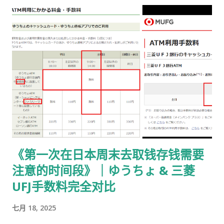
载 PDF（不是费用说明页） 👉
https://www.moj.go.jp/isa/content/930002833.pdf 打印后
填写： 右上角： 申请受理编号 右下角： 本人姓名 在指定的「収
入印紙贴付栏」内： 贴 5,500 日元的收入印纸 可以是 两张或多
张 不重叠、不消印 📌 5,500 日元适用于： 2025 年 4 月 1 日以
后提交的在留期间更新 / 资格变更申请 ② 准备回邮用【レター
パック】 可以使用： 青色：レターパックライト（430 日元）
或红色：レターパックプラス（更稳，但非强制） 回邮用 レター
パック： 提前写好“收件人地址” 可写：本人住址 或 公司地址 不
要封口 可 对折一次 （标准做法） 📌 官方邮件只写「レターパッ
《第一次在日本周末去取钱存钱需要
ク」， 没有指定必须 Plus，也没有写必须本人签收 。 ③ 用【简
注意的时间段》｜ゆうちょ & 三菱
易书留】寄给入管 把以下 3 样东西一起放入一个 A4 用信封 ：
手数料纳付书（已贴印纸） 当前持有的在留卡 正本 回邮用 レタ
UFJ手数料完全对比
ーパック（对折） 信封要求： 角2 或 角4 都可以 两者都能放 A4
七月 18, 2025
入管、邮局 没有尺寸指定 用你手上的那个即可 到邮局柜台说一
句话： 「簡易書留でお願いします。」 不用自己贴邮票 ，柜台