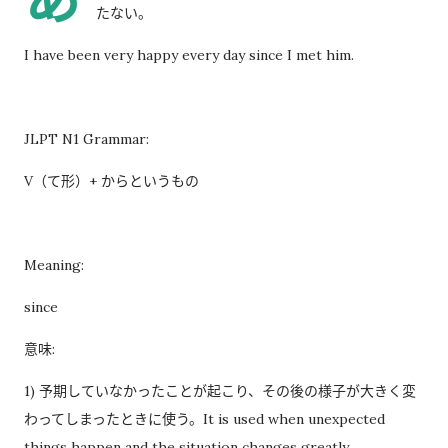
たない。
过一次。 因此，我误以为之后领取新的入札仕様書时，就不需要
再携带了。 工作人员告诉我： 資格証明書并不是第一次提交之后
I have been very happy every day since I met him.
就一直有效，而是每次领取新的入札仕様書时，都需要再次出
示。 由于这是我第一次没有携带，对方这次没有追究，仍然让我
领取了新的入札仕様書。 不过，对方也明确说明： 今后每一次领
JLPT N1 Grammar:
取新的入札仕様書，都必须携带資格証明書。 这也成为我以后必
V（て形）+ からというもの
须记住的一项固定流程。 整个过程其实没有想象中困难 在出发之
前，我最担心的是： 门口电话应该怎么说？ 敬语会不会说错？
会不会因为不会商务敬语而出问题？ 要不要准备很多寒暄？ 真正
Meaning:
经历之后才发现，这些担心其实没...
since
意味:
1) 予期していなかったことが起こり、その後の様子が大きく変
わってしまったときに使う。It is used when unexpected
things happen and the situation changes greatly.