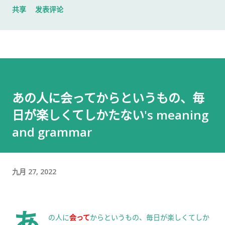
共享
发表评论
入札仕様書 名片 当时我认为这样就足够了。 后来才发现，还有
一样东西我误以为不用带。 到达公司 这家公司并不是可以直接进
入的。 办公区域的大门一直处于关闭状态，需要使用门口的内线
电话联系工作人员，由对方确认后开门。 我拿起电话后说道： お
世話になっております。 株式会社○○の○○です。 入札仕様書を
返却しに来ました。新しい入札仕様書を受け取りに来ました。
あの人に会ってからというもの、毎
工作人员确认后，很快帮我打开了大门。 进入办公室 进入办公室
日が楽しくてしかたない's meaning
后，我向工作人员简单打了招呼： お世話になっております。 随
后便开始办理资料交接。 整个过程没有想象中的复杂，也没有长
and grammar
时间的商务寒暄。 返还入札仕様書 原本我以为，把入札仕様書交
给工作人员，返还手续就结束了。 实际上并不是。 工作人员告诉
我： 入札仕様書最后一页有一张返却记录表，需要填写完成后，
九月 27, 2022
返还手续才算正式完成。 也就是说，仅仅把资料交回去是不够
的。 这一点如果第一次办理，很容易忽略。 领取新的入札仕様書
完成返还手续后，工作人员把新的入札仕様書交给了我。 就在这
あ
の人に
会って
からというもの、毎日が楽しくてしか
时，又提醒了我另一件事情。 其实， 資格証明書我之前已经提交