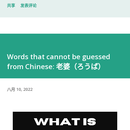
共享
发表评论
入札仕様書 名片 当时我认为这样就足够了。 后来才发现，还有
一样东西我误以为不用带。 到达公司 这家公司并不是可以直接进
入的。 办公区域的大门一直处于关闭状态，需要使用门口的内线
电话联系工作人员，由对方确认后开门。 我拿起电话后说道： お
世話になっております。 株式会社○○の○○です。 入札仕様書を
返却しに来ました。新しい入札仕様書を受け取りに来ました。
Words that cannot be guessed
工作人员确认后，很快帮我打开了大门。 进入办公室 进入办公室
from Chinese: 老婆（ろうば）
后，我向工作人员简单打了招呼： お世話になっております。 随
后便开始办理资料交接。 整个过程没有想象中的复杂，也没有长
时间的商务寒暄。 返还入札仕様書 原本我以为，把入札仕様書交
给工作人员，返还手续就结束了。 实际上并不是。 工作人员告诉
八月 10, 2022
我： 入札仕様書最后一页有一张返却记录表，需要填写完成后，
返还手续才算正式完成。 也就是说，仅仅把资料交回去是不够
的。 这一点如果第一次办理，很容易忽略。 领取新的入札仕様書
完成返还手续后，工作人员把新的入札仕様書交给了我。 就在这
时，又提醒了我另一件事情。 其实， 資格証明書我之前已经提交