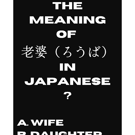
过一次。 因此，我误以为之后领取新的入札仕様書时，就不需要
再携带了。 工作人员告诉我： 資格証明書并不是第一次提交之后
就一直有效，而是每次领取新的入札仕様書时，都需要再次出
示。 由于这是我第一次没有携带，对方这次没有追究，仍然让我
领取了新的入札仕様書。 不过，对方也明确说明： 今后每一次领
取新的入札仕様書，都必须携带資格証明書。 这也成为我以后必
须记住的一项固定流程。 整个过程其实没有想象中困难 在出发之
前，我最担心的是： 门口电话应该怎么说？ 敬语会不会说错？
会不会因为不会商务敬语而出问题？ 要不要准备很多寒暄？ 真正
经历之后才发现，这些担心其实没...