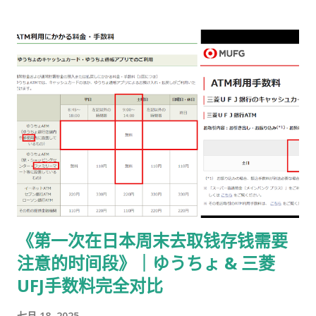
书留寄送 二、你最终需要做的「三件事」 （不包含“收到新卡后
交给公司/负责人”的步骤） ① 准备并填写【手数料纳付书】 下
载 PDF（不是费用说明页） 👉
https://www.moj.go.jp/isa/content/930002833.pdf 打印后
填写： 右上角： 申请受理编号 右下角： 本人姓名 在指定的「収
入印紙贴付栏」内： 贴 5,500 日元的收入印纸 可以是 两张或多
张 不重叠、不消印 📌 5,500 日元适用于： 2025 年 4 月 1 日以
后提交的在留期间更新 / 资格变更申请 ② 准备回邮用【レター
パック】 可以使用： 青色：レターパックライト（430 日元）
或红色：レターパックプラス（更稳，但非强制） 回邮用 レター
パック： 提前写好“收件人地址” 可写：本人住址 或 公司地址 不
要封口 可 对折一次 （标准做法） 📌 官方邮件只写「レターパッ
《第一次在日本周末去取钱存钱需要
ク」， 没有指定必须 Plus，也没有写必须本人签收 。 ③ 用【简
注意的时间段》｜ゆうちょ & 三菱
易书留】寄给入管 把以下 3 样东西一起放入一个 A4 用信封 ：
手数料纳付书（已贴印纸） 当前持有的在留卡 正本 回邮用 レタ
UFJ手数料完全对比
ーパック（对折） 信封要求： 角2 或 角4 都可以 两者都能放 A4
七月 18, 2025