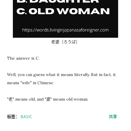
老婆（ろうば）
The answer is C.
Well, you can guess what it means literally. But in fact, it
means "wife" in Chinese.
"老" means old, and "婆" means old woman.
标签：
BASIC
共享