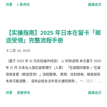
共享
2 条评论
阅读全文
槽的。 第1号被保险者：20岁以上60岁未满农业者，自营业者，
学生，无职者。 第2号被保险者：会社员、公务员等等。 第3号被
保险者：被第2号被保险者扶养，并且年收130万未满，并且20岁
以上60岁未满。
【实操指南】2025 年日本在留卡「邮
送受领」完整流程手册
十二月 24, 2025
（基于 2025 年 12 月实际操作经验） ⚠️ 时效说明 本文基于 2025
年 12 月 日本出入国在留管理厅（入管） 「在留期间更新 / 在留
资格变更（邮送受领）」流程整理。 费用、信封规格、邮政规则
未来可能调整 ， 请务必结合当年官方通知使用 。 一、适用场景
说明 本文适用于以下情况： 通过 在留申请在线系统 收到「 審査
共享
发表评论
阅读全文
完了，请邮寄材料 」的邮件 选择 邮送方式领取新在留卡 需要自
行准备： 手数料纳付书 收入印纸 回邮信封 / レターパック 简易