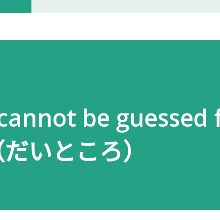
开门。 我拿起电话后说道： お世話に
入札仕様書を返却しに来ました。新
工作人员确认后，很快帮我打开了大门
人员简单打了招呼： お世話になって
个过程没有想象中的复杂，也没有长时
cannot be guessed
以为，把入札仕様書交给工作人员，返
人员告诉我： 入札仕様書最后一页有
台所（だいところ）
手续才算正式完成。 也就是说，仅仅
次办理，很容易忽略。 领取新的入札
入札仕様書交给了我。 就在这时，又
我之前已经提交过一次。 因此，我误