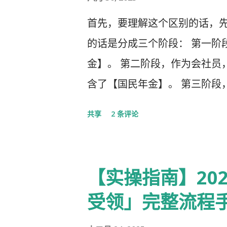
首先，要理解这个区别的话，先
的话是分成三个阶段： 第一阶
金】。 第二阶段，作为会社员
含了【国民年金】。 第三阶段
生年金以及一大堆乱七八槽的。 
共享
2 条评论
者，自营业者，学生，无职者。
3号被保险者：被第2号被保险者
60岁未满。
【实操指南】20
受领」完整流程