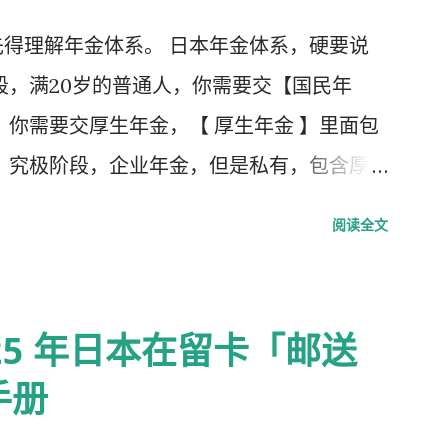
得理解年金体系。 日本年金体系，硬要说
段，满20岁的普通人，你需要交【国民年
，你需要交厚生年金，【 厚生年金 】里面包
，究极阶段，企业年金，但是私有，包含厚
第1号被保险者：20岁以上60岁未满农业
阅读全文
 第2号被保险者：会社员、公务员等等。 第
扶养，并且年收130万未满，并且20岁以上
25 年日本在留卡「邮送
手册