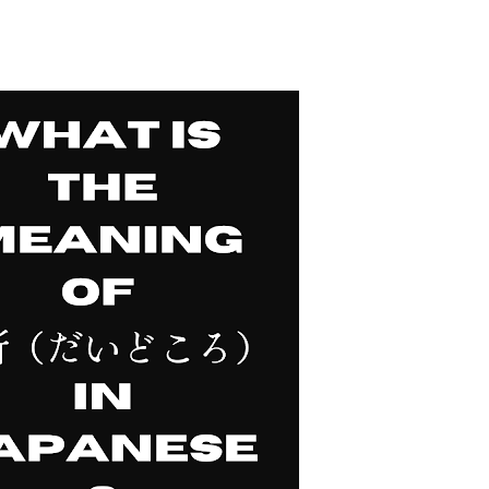
要再携带了。 工作人员告诉我： 資
效，而是每次领取新的入札仕様書时，
有携带，对方这次没有追究，仍然让我
明确说明： 今后每一次领取新的入札
为我以后必须记住的一项固定流程。 
前，我最担心的是： 门口电话应该怎
商务敬语而出问题？ 要不要准备很多
实没...