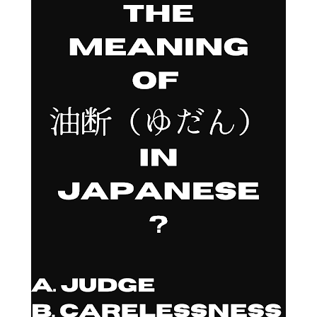
过一次。 因此，我误以为之后领取新的入札仕様書时，就不需要
再携带了。 工作人员告诉我： 資格証明書并不是第一次提交之后
就一直有效，而是每次领取新的入札仕様書时，都需要再次出
示。 由于这是我第一次没有携带，对方这次没有追究，仍然让我
领取了新的入札仕様書。 不过，对方也明确说明： 今后每一次领
取新的入札仕様書，都必须携带資格証明書。 这也成为我以后必
须记住的一项固定流程。 整个过程其实没有想象中困难 在出发之
前，我最担心的是： 门口电话应该怎么说？ 敬语会不会说错？
会不会因为不会商务敬语而出问题？ 要不要准备很多寒暄？ 真正
经历之后才发现，这些担心其实没...