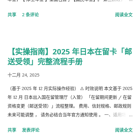
极阶段，企业年金，但是私有，包含厚生年金以及一大堆乱七八
共享
2 条评论
阅读全文
槽的。 第1号被保险者：20岁以上60岁未满农业者，自营业者，
学生，无职者。 第2号被保险者：会社员、公务员等等。 第3号被
保险者：被第2号被保险者扶养，并且年收130万未满，并且20岁
以上60岁未满。
【实操指南】2025 年日本在留卡「邮
送受领」完整流程手册
十二月 24, 2025
（基于 2025 年 12 月实际操作经验） ⚠️ 时效说明 本文基于 2025
年 12 月 日本出入国在留管理厅（入管） 「在留期间更新 / 在留
资格变更（邮送受领）」流程整理。 费用、信封规格、邮政规则
未来可能调整 ， 请务必结合当年官方通知使用 。 一、适用场景
说明 本文适用于以下情况： 通过 在留申请在线系统 收到「 審査
共享
发表评论
阅读全文
完了，请邮寄材料 」的邮件 选择 邮送方式领取新在留卡 需要自