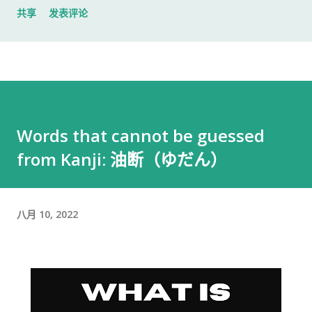
共享
发表评论
入札仕様書 名片 当时我认为这样就足够了。 后来才发现，还有
一样东西我误以为不用带。 到达公司 这家公司并不是可以直接进
入的。 办公区域的大门一直处于关闭状态，需要使用门口的内线
电话联系工作人员，由对方确认后开门。 我拿起电话后说道： お
世話になっております。 株式会社○○の○○です。 入札仕様書を
返却しに来ました。新しい入札仕様書を受け取りに来ました。
Words that cannot be guessed
工作人员确认后，很快帮我打开了大门。 进入办公室 进入办公室
from Kanji: 油断（ゆだん）
后，我向工作人员简单打了招呼： お世話になっております。 随
后便开始办理资料交接。 整个过程没有想象中的复杂，也没有长
时间的商务寒暄。 返还入札仕様書 原本我以为，把入札仕様書交
给工作人员，返还手续就结束了。 实际上并不是。 工作人员告诉
八月 10, 2022
我： 入札仕様書最后一页有一张返却记录表，需要填写完成后，
返还手续才算正式完成。 也就是说，仅仅把资料交回去是不够
的。 这一点如果第一次办理，很容易忽略。 领取新的入札仕様書
完成返还手续后，工作人员把新的入札仕様書交给了我。 就在这
时，又提醒了我另一件事情。 其实， 資格証明書我之前已经提交