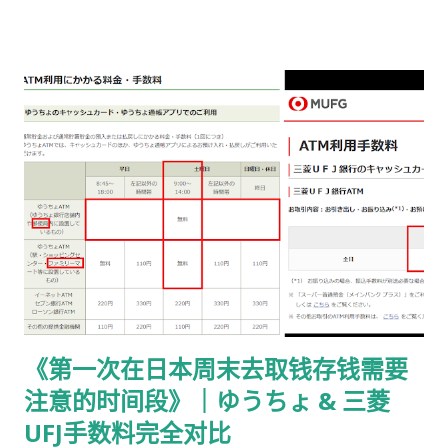
行准备： 手数料纳付书 收入印纸 回邮信封 / レターパック 简易
书留寄送 二、你最终需要做的「三件事」 （不包含“收到新卡后
交给公司/负责人”的步骤） ① 准备并填写【手数料纳付书】 下
载 PDF（不是费用说明页） 👉
https://www.moj.go.jp/isa/content/930002833.pdf 打印后
填写： 右上角： 申请受理编号 右下角： 本人姓名 在指定的「収
入印紙贴付栏」内： 贴 5,500 日元的收入印纸 可以是 两张或多
张 不重叠、不消印 📌 5,500 日元适用于： 2025 年 4 月 1 日以
后提交的在留期间更新 / 资格变更申请 ② 准备回邮用【レター
パック】 可以使用： 青色：レターパックライト（430 日元）
或红色：レターパックプラス（更稳，但非强制） 回邮用 レター
パック： 提前写好“收件人地址” 可写：本人住址 或 公司地址 不
要封口 可 对折一次 （标准做法） 📌 官方邮件只写「レターパッ
《第一次在日本周末去取钱存钱需要
ク」， 没有指定必须 Plus，也没有写必须本人签收 。 ③ 用【简
注意的时间段》｜ゆうちょ & 三菱
易书留】寄给入管 把以下 3 样东西一起放入一个 A4 用信封 ：
手数料纳付书（已贴印纸） 当前持有的在留卡 正本 回邮用 レタ
UFJ手数料完全对比