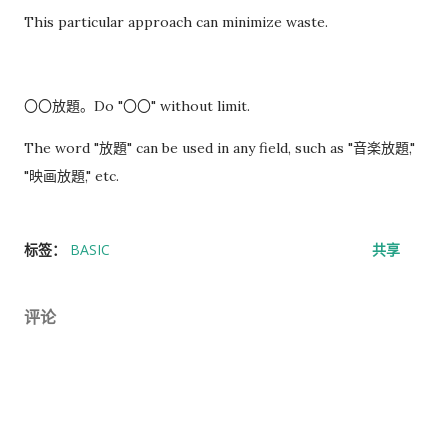
This particular approach can minimize waste.
〇〇放題。Do "〇〇" without limit.
The word "放題" can be used in any field, such as "音楽放題,"
"映画放題," etc.
标签：
BASIC
共享
评论