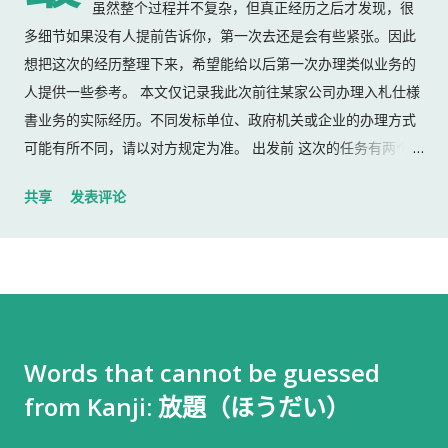
虽然整个过程并不复杂，但真正经历之后才发现，很
多细节如果没有人提前告诉你，第一次去还是会有些紧张。因此
想把这次的经历整理下来，希望能给以后第一次办理类似业务的
人提供一些参考。 本文仅记录我此次前往某家公司办理入札仕様
書业务的实际经历。不同发标单位、政府机关或企业的办理方式
可能有所不同，请以对方规定为准。 出发前 这次的任务有两个：
返还上一份入札仕様書 领取新的入札仕様書 出门前，我准备了：
共享
发表评论
入札仕様書 名片 当时我认为这样就足够了。 后来才发现，还有
一样东西我误以为不用带。 到达公司 这家公司并不是可以直接进
入的。 办公区域的大门一直处于关闭状态，需要使用门口的内线
电话联系工作人员，由对方确认后开门。 我拿起电话后说道： お
世話になっております。 株式会社○○の○○です。 入札仕様書を
返却しに来ました。新しい入札仕様書を受け取りに来ました。
Words that cannot be guessed
工作人员确认后，很快帮我打开了大门。 进入办公室 进入办公室
from Kanji: 放題（ほうだい）
后，我向工作人员简单打了招呼： お世話になっております。 随
后便开始办理资料交接。 整个过程没有想象中的复杂，也没有长