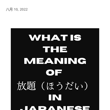
时间的商务寒暄。 返还入札仕様書 原本我以为，把入札仕様書交
给工作人员，返还手续就结束了。 实际上并不是。 工作人员告诉
八月 10, 2022
我： 入札仕様書最后一页有一张返却记录表，需要填写完成后，
返还手续才算正式完成。 也就是说，仅仅把资料交回去是不够
的。 这一点如果第一次办理，很容易忽略。 领取新的入札仕様書
完成返还手续后，工作人员把新的入札仕様書交给了我。 就在这
时，又提醒了我另一件事情。 其实， 資格証明書我之前已经提交
过一次。 因此，我误以为之后领取新的入札仕様書时，就不需要
再携带了。 工作人员告诉我： 資格証明書并不是第一次提交之后
就一直有效，而是每次领取新的入札仕様書时，都需要再次出
示。 由于这是我第一次没有携带，对方这次没有追究，仍然让我
领取了新的入札仕様書。 不过，对方也明确说明： 今后每一次领
取新的入札仕様書，都必须携带資格証明書。 这也成为我以后必
须记住的一项固定流程。 整个过程其实没有想象中困难 在出发之
前，我最担心的是： 门口电话应该怎么说？ 敬语会不会说错？
会不会因为不会商务敬语而出问题？ 要不要准备很多寒暄？ 真正