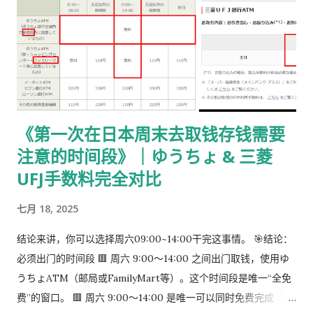
张 不重叠、不消印 📌 5,500 日元适用于： 2025 年 4 月 1 日以
后提交的在留期间更新 / 资格变更申请 ② 准备回邮用【レター
パック】 可以使用： 青色：レターパックライト（430 日元）
或红色：レターパックプラス（更稳，但非强制） 回邮用 レター
パック： 提前写好“收件人地址” 可写：本人住址 或 公司地址 不
要封口 可 对折一次 （标准做法） 📌 官方邮件只写「レターパッ
《第一次在日本周末去取钱存钱需要
ク」， 没有指定必须 Plus，也没有写必须本人签收 。 ③ 用【简
注意的时间段》｜ゆうちょ & 三菱
易书留】寄给入管 把以下 3 样东西一起放入一个 A4 用信封 ：
手数料纳付书（已贴印纸） 当前持有的在留卡 正本 回邮用 レタ
UFJ手数料完全对比
ーパック（对折） 信封要求： 角2 或 角4 都可以 两者都能放 A4
七月 18, 2025
入管、邮局 没有尺寸指定 用你手上的那个即可 到邮局柜台说一
句话： 「簡易書留でお願いします。」 不用自己贴邮票 ，柜台
结论来讲，你可以选择周六09:00~14:00干完这事情。 🎯结论：
现场付款即可 三、关于信封与地址的所有问题（一次说清） 1️⃣
必须出门的时间段 🟥 周六 9:00～14:00 之间出门取钱，使用ゆ
外寄信封（你 → 入管） 宛先（正中央）： 〒135-0064 東京都
うちょATM（邮局或FamilyMart等）。这个时间段是唯一“全免
江東区青海2-7-11 東京港湾合同庁舎 9階 東京出入国在留管理局
费”的窗口。 🟥 周六 9:00～14:00 是唯一可以同时免费完成「三
オンライン審査部門 オンライン申請手続班（おだいば分室） 发