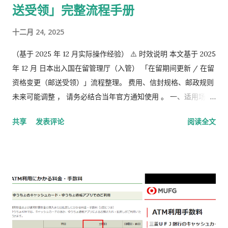
送受领」完整流程手册
十二月 24, 2025
（基于 2025 年 12 月实际操作经验） ⚠️ 时效说明 本文基于 2025
年 12 月 日本出入国在留管理厅（入管） 「在留期间更新 / 在留
资格变更（邮送受领）」流程整理。 费用、信封规格、邮政规则
未来可能调整 ， 请务必结合当年官方通知使用 。 一、适用场景
说明 本文适用于以下情况： 通过 在留申请在线系统 收到「 審査
共享
发表评论
阅读全文
完了，请邮寄材料 」的邮件 选择 邮送方式领取新在留卡 需要自
行准备： 手数料纳付书 收入印纸 回邮信封 / レターパック 简易
书留寄送 二、你最终需要做的「三件事」 （不包含“收到新卡后
交给公司/负责人”的步骤） ① 准备并填写【手数料纳付书】 下
载 PDF（不是费用说明页） 👉
https://www.moj.go.jp/isa/content/930002833.pdf 打印后
填写： 右上角： 申请受理编号 右下角： 本人姓名 在指定的「収
入印紙贴付栏」内： 贴 5,500 日元的收入印纸 可以是 两张或多