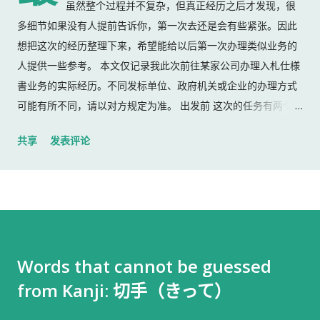
虽然整个过程并不复杂，但真正经历之后才发现，很
多细节如果没有人提前告诉你，第一次去还是会有些紧张。因此
想把这次的经历整理下来，希望能给以后第一次办理类似业务的
人提供一些参考。 本文仅记录我此次前往某家公司办理入札仕様
書业务的实际经历。不同发标单位、政府机关或企业的办理方式
可能有所不同，请以对方规定为准。 出发前 这次的任务有两个：
返还上一份入札仕様書 领取新的入札仕様書 出门前，我准备了：
共享
发表评论
入札仕様書 名片 当时我认为这样就足够了。 后来才发现，还有
一样东西我误以为不用带。 到达公司 这家公司并不是可以直接进
入的。 办公区域的大门一直处于关闭状态，需要使用门口的内线
电话联系工作人员，由对方确认后开门。 我拿起电话后说道： お
世話になっております。 株式会社○○の○○です。 入札仕様書を
返却しに来ました。新しい入札仕様書を受け取りに来ました。
Words that cannot be guessed
工作人员确认后，很快帮我打开了大门。 进入办公室 进入办公室
from Kanji: 切手（きって）
后，我向工作人员简单打了招呼： お世話になっております。 随
后便开始办理资料交接。 整个过程没有想象中的复杂，也没有长