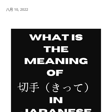
时间的商务寒暄。 返还入札仕様書 原本我以为，把入札仕様書交
给工作人员，返还手续就结束了。 实际上并不是。 工作人员告诉
八月 10, 2022
我： 入札仕様書最后一页有一张返却记录表，需要填写完成后，
返还手续才算正式完成。 也就是说，仅仅把资料交回去是不够
的。 这一点如果第一次办理，很容易忽略。 领取新的入札仕様書
完成返还手续后，工作人员把新的入札仕様書交给了我。 就在这
时，又提醒了我另一件事情。 其实， 資格証明書我之前已经提交
过一次。 因此，我误以为之后领取新的入札仕様書时，就不需要
再携带了。 工作人员告诉我： 資格証明書并不是第一次提交之后
就一直有效，而是每次领取新的入札仕様書时，都需要再次出
示。 由于这是我第一次没有携带，对方这次没有追究，仍然让我
领取了新的入札仕様書。 不过，对方也明确说明： 今后每一次领
取新的入札仕様書，都必须携带資格証明書。 这也成为我以后必
须记住的一项固定流程。 整个过程其实没有想象中困难 在出发之
前，我最担心的是： 门口电话应该怎么说？ 敬语会不会说错？
会不会因为不会商务敬语而出问题？ 要不要准备很多寒暄？ 真正