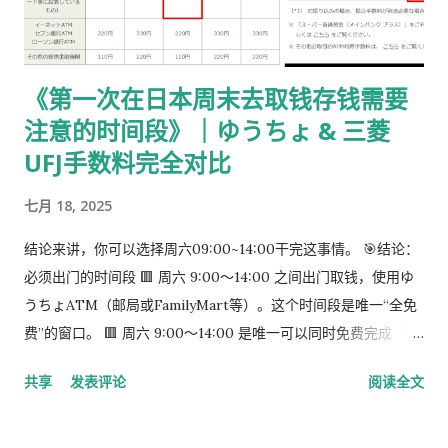
或红色：レターパックプラス（更稳，但非强制） 回邮用 レター
パック： 提前写好“收件人地址” 可写：本人住址 或 公司地址 不
要封口 可 对折一次 （标准做法） 📌 官方邮件只写「レターパッ
《第一次在日本周末去取钱存钱需要
ク」， 没有指定必须 Plus，也没有写必须本人签收 。 ③ 用【简
注意的时间段》｜ゆうちょ & 三菱
易书留】寄给入管 把以下 3 样东西一起放入一个 A4 用信封 ：
手数料纳付书（已贴印纸） 当前持有的在留卡 正本 回邮用 レタ
UFJ手数料完全对比
ーパック（对折） 信封要求： 角2 或 角4 都可以 两者都能放 A4
七月 18, 2025
入管、邮局 没有尺寸指定 用你手上的那个即可 到邮局柜台说一
句话： 「簡易書留でお願いします。」 不用自己贴邮票 ，柜台
结论来讲，你可以选择周六09:00~14:00干完这事情。 🎯结论：
现场付款即可 三、关于信封与地址的所有问题（一次说清） 1️⃣
必须出门的时间段 🟥 周六 9:00～14:00 之间出门取钱，使用ゆ
外寄信封（你 → 入管） 宛先（正中央）： 〒135-0064 東京都
うちょATM（邮局或FamilyMart等）。这个时间段是唯一“全免
江東区青海2-7-11 東京港湾合同庁舎 9階 東京出入国在留管理局
费”的窗口。 🟥 周六 9:00～14:00 是唯一可以同时免费完成「三
オンライン審査部門 オンライン申請手続班（おだいば分室） 发
菱取钱」➜「ゆうちょ存钱」的时间段。 到了周六下午很难说你
件人（左上或背面）： 可以写 本人住址 也可以写 公司地址 只要
共享
发表评论
阅读全文
能找到免费的。
是 真实可收件地址即可...