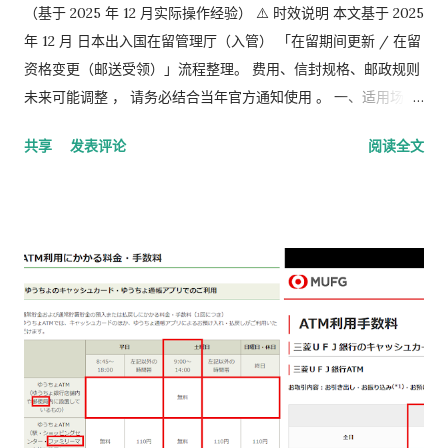
（基于 2025 年 12 月实际操作经验） ⚠️ 时效说明 本文基于 2025
年 12 月 日本出入国在留管理厅（入管） 「在留期间更新 / 在留
资格变更（邮送受领）」流程整理。 费用、信封规格、邮政规则
未来可能调整 ， 请务必结合当年官方通知使用 。 一、适用场景
说明 本文适用于以下情况： 通过 在留申请在线系统 收到「 審査
共享
发表评论
阅读全文
完了，请邮寄材料 」的邮件 选择 邮送方式领取新在留卡 需要自
行准备： 手数料纳付书 收入印纸 回邮信封 / レターパック 简易
书留寄送 二、你最终需要做的「三件事」 （不包含“收到新卡后
交给公司/负责人”的步骤） ① 准备并填写【手数料纳付书】 下
载 PDF（不是费用说明页） 👉
https://www.moj.go.jp/isa/content/930002833.pdf 打印后
填写： 右上角： 申请受理编号 右下角： 本人姓名 在指定的「収
入印紙贴付栏」内： 贴 5,500 日元的收入印纸 可以是 两张或多
张 不重叠、不消印 📌 5,500 日元适用于： 2025 年 4 月 1 日以
后提交的在留期间更新 / 资格变更申请 ② 准备回邮用【レター
パック】 可以使用： 青色：レターパックライト（430 日元）