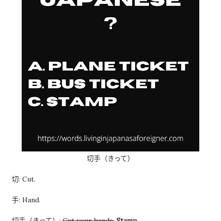
经历之后才发现，这些担心其实没...
切手（きって）
切: Cut.
手: Hand.
切手（きって）:
Cut your hands.
Stamp.