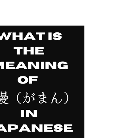
要再携带了。 工作人员告诉我： 資
效，而是每次领取新的入札仕様書时，
有携带，对方这次没有追究，仍然让我
明确说明： 今后每一次领取新的入札
为我以后必须记住的一项固定流程。 
前，我最担心的是： 门口电话应该怎
商务敬语而出问题？ 要不要准备很多
实没...