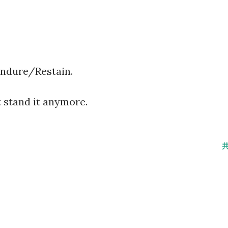
ure/Restain.
nd it anymore.