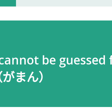
开门。 我拿起电话后说道： お世話に
入札仕様書を返却しに来ました。新
工作人员确认后，很快帮我打开了大门
人员简单打了招呼： お世話になって
个过程没有想象中的复杂，也没有长时
cannot be guessed
以为，把入札仕様書交给工作人员，返
人员告诉我： 入札仕様書最后一页有
慢（がまん）
手续才算正式完成。 也就是说，仅仅
次办理，很容易忽略。 领取新的入札
入札仕様書交给了我。 就在这时，又
我之前已经提交过一次。 因此，我误