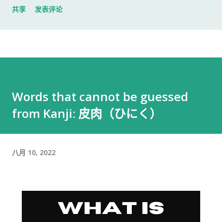
共享
发表评论
入札仕様書 名片 当时我认为这样就足够了。 后来才发现，还有
一样东西我误以为不用带。 到达公司 这家公司并不是可以直接进
入的。 办公区域的大门一直处于关闭状态，需要使用门口的内线
电话联系工作人员，由对方确认后开门。 我拿起电话后说道： お
世話になっております。 株式会社○○の○○です。 入札仕様書を
返却しに来ました。新しい入札仕様書を受け取りに来ました。
Words that cannot be guessed
工作人员确认后，很快帮我打开了大门。 进入办公室 进入办公室
from Kanji: 皮肉（ひにく）
后，我向工作人员简单打了招呼： お世話になっております。 随
后便开始办理资料交接。 整个过程没有想象中的复杂，也没有长
时间的商务寒暄。 返还入札仕様書 原本我以为，把入札仕様書交
给工作人员，返还手续就结束了。 实际上并不是。 工作人员告诉
八月 10, 2022
我： 入札仕様書最后一页有一张返却记录表，需要填写完成后，
返还手续才算正式完成。 也就是说，仅仅把资料交回去是不够
的。 这一点如果第一次办理，很容易忽略。 领取新的入札仕様書
完成返还手续后，工作人员把新的入札仕様書交给了我。 就在这
时，又提醒了我另一件事情。 其实， 資格証明書我之前已经提交