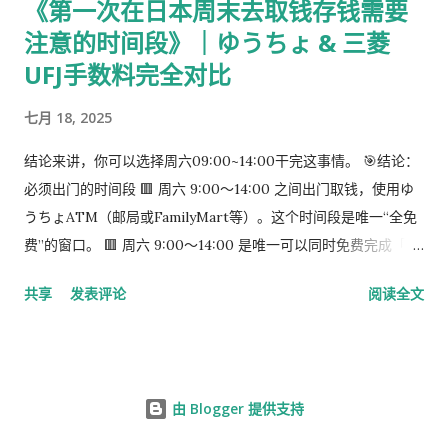
《第一次在日本周末去取钱存钱需要
ク」， 没有指定必须 Plus，也没有写必须本人签收 。 ③ 用【简
注意的时间段》｜ゆうちょ & 三菱
易书留】寄给入管 把以下 3 样东西一起放入一个 A4 用信封 ：
手数料纳付书（已贴印纸） 当前持有的在留卡 正本 回邮用 レタ
UFJ手数料完全对比
ーパック（对折） 信封要求： 角2 或 角4 都可以 两者都能放 A4
七月 18, 2025
入管、邮局 没有尺寸指定 用你手上的那个即可 到邮局柜台说一
句话： 「簡易書留でお願いします。」 不用自己贴邮票 ，柜台
结论来讲，你可以选择周六09:00~14:00干完这事情。 🎯结论：
现场付款即可 三、关于信封与地址的所有问题（一次说清） 1️⃣
必须出门的时间段 🟥 周六 9:00～14:00 之间出门取钱，使用ゆ
外寄信封（你 → 入管） 宛先（正中央）： 〒135-0064 東京都
うちょATM（邮局或FamilyMart等）。这个时间段是唯一“全免
江東区青海2-7-11 東京港湾合同庁舎 9階 東京出入国在留管理局
费”的窗口。 🟥 周六 9:00～14:00 是唯一可以同时免费完成「三
オンライン審査部門 オンライン申請手続班（おだいば分室） 发
菱取钱」➜「ゆうちょ存钱」的时间段。 到了周六下午很难说你
件人（左上或背面）： 可以写 本人住址 也可以写 公司地址 只要
共享
发表评论
阅读全文
能找到免费的。
是 真实可收件地址即可...
由 Blogger 提供支持