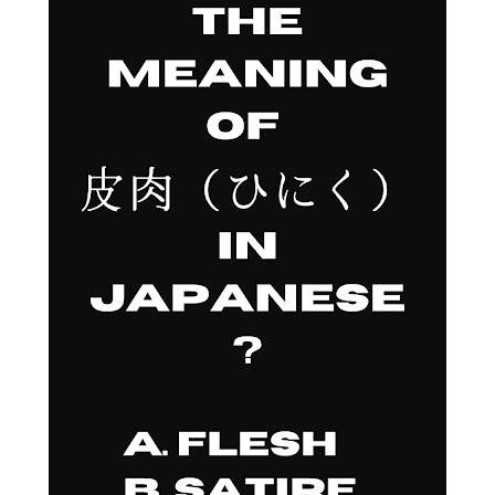
过一次。 因此，我误以为之后领取新的入札仕様書时，就不需要
再携带了。 工作人员告诉我： 資格証明書并不是第一次提交之后
就一直有效，而是每次领取新的入札仕様書时，都需要再次出
示。 由于这是我第一次没有携带，对方这次没有追究，仍然让我
领取了新的入札仕様書。 不过，对方也明确说明： 今后每一次领
取新的入札仕様書，都必须携带資格証明書。 这也成为我以后必
须记住的一项固定流程。 整个过程其实没有想象中困难 在出发之
前，我最担心的是： 门口电话应该怎么说？ 敬语会不会说错？
会不会因为不会商务敬语而出问题？ 要不要准备很多寒暄？ 真正
经历之后才发现，这些担心其实没...