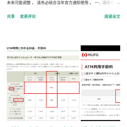
未来可能调整 ， 请务必结合当年官方通知使用 。 一、适用场景
说明 本文适用于以下情况： 通过 在留申请在线系统 收到「 審査
共享
发表评论
阅读全文
完了，请邮寄材料 」的邮件 选择 邮送方式领取新在留卡 需要自
行准备： 手数料纳付书 收入印纸 回邮信封 / レターパック 简易
书留寄送 二、你最终需要做的「三件事」 （不包含“收到新卡后
交给公司/负责人”的步骤） ① 准备并填写【手数料纳付书】 下
载 PDF（不是费用说明页） 👉
https://www.moj.go.jp/isa/content/930002833.pdf 打印后
填写： 右上角： 申请受理编号 右下角： 本人姓名 在指定的「収
入印紙贴付栏」内： 贴 5,500 日元的收入印纸 可以是 两张或多
张 不重叠、不消印 📌 5,500 日元适用于： 2025 年 4 月 1 日以
后提交的在留期间更新 / 资格变更申请 ② 准备回邮用【レター
パック】 可以使用： 青色：レターパックライト（430 日元）
或红色：レターパックプラス（更稳，但非强制） 回邮用 レター
パック： 提前写好“收件人地址” 可写：本人住址 或 公司地址 不
要封口 可 对折一次 （标准做法） 📌 官方邮件只写「レターパッ