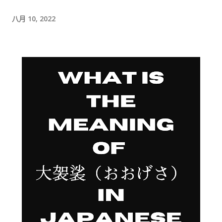
时间的商务寒暄。 返还入札仕様書 原本我以为，把入札仕様書交
给工作人员，返还手续就结束了。 实际上并不是。 工作人员告诉
八月 10, 2022
我： 入札仕様書最后一页有一张返却记录表，需要填写完成后，
返还手续才算正式完成。 也就是说，仅仅把资料交回去是不够
的。 这一点如果第一次办理，很容易忽略。 领取新的入札仕様書
完成返还手续后，工作人员把新的入札仕様書交给了我。 就在这
时，又提醒了我另一件事情。 其实， 資格証明書我之前已经提交
过一次。 因此，我误以为之后领取新的入札仕様書时，就不需要
再携带了。 工作人员告诉我： 資格証明書并不是第一次提交之后
就一直有效，而是每次领取新的入札仕様書时，都需要再次出
示。 由于这是我第一次没有携带，对方这次没有追究，仍然让我
领取了新的入札仕様書。 不过，对方也明确说明： 今后每一次领
取新的入札仕様書，都必须携带資格証明書。 这也成为我以后必
须记住的一项固定流程。 整个过程其实没有想象中困难 在出发之
前，我最担心的是： 门口电话应该怎么说？ 敬语会不会说错？
会不会因为不会商务敬语而出问题？ 要不要准备很多寒暄？ 真正