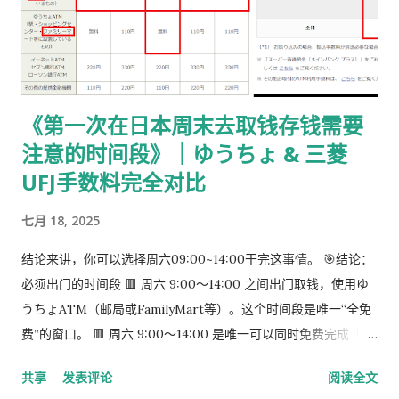
パック】 可以使用： 青色：レターパックライト（430 日元）
或红色：レターパックプラス（更稳，但非强制） 回邮用 レター
パック： 提前写好“收件人地址” 可写：本人住址 或 公司地址 不
要封口 可 对折一次 （标准做法） 📌 官方邮件只写「レターパッ
《第一次在日本周末去取钱存钱需要
ク」， 没有指定必须 Plus，也没有写必须本人签收 。 ③ 用【简
注意的时间段》｜ゆうちょ & 三菱
易书留】寄给入管 把以下 3 样东西一起放入一个 A4 用信封 ：
手数料纳付书（已贴印纸） 当前持有的在留卡 正本 回邮用 レタ
UFJ手数料完全对比
ーパック（对折） 信封要求： 角2 或 角4 都可以 两者都能放 A4
七月 18, 2025
入管、邮局 没有尺寸指定 用你手上的那个即可 到邮局柜台说一
句话： 「簡易書留でお願いします。」 不用自己贴邮票 ，柜台
结论来讲，你可以选择周六09:00~14:00干完这事情。 🎯结论：
现场付款即可 三、关于信封与地址的所有问题（一次说清） 1️⃣
必须出门的时间段 🟥 周六 9:00～14:00 之间出门取钱，使用ゆ
外寄信封（你 → 入管） 宛先（正中央）： 〒135-0064 東京都
うちょATM（邮局或FamilyMart等）。这个时间段是唯一“全免
江東区青海2-7-11 東京港湾合同庁舎 9階 東京出入国在留管理局
费”的窗口。 🟥 周六 9:00～14:00 是唯一可以同时免费完成「三
オンライン審査部門 オンライン申請手続班（おだいば分室） 发
菱取钱」➜「ゆうちょ存钱」的时间段。 到了周六下午很难说你
件人（左上或背面）： 可以写 本人住址 也可以写 公司地址 只要
共享
发表评论
阅读全文
能找到免费的。
是 真实可收件地址即可...