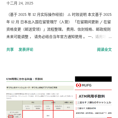
十二月 24, 2025
（基于 2025 年 12 月实际操作经验） ⚠️ 时效说明 本文基于 2025
年 12 月 日本出入国在留管理厅（入管） 「在留期间更新 / 在留
资格变更（邮送受领）」流程整理。 费用、信封规格、邮政规则
未来可能调整 ， 请务必结合当年官方通知使用 。 一、适用场景
说明 本文适用于以下情况： 通过 在留申请在线系统 收到「 審査
共享
发表评论
阅读全文
完了，请邮寄材料 」的邮件 选择 邮送方式领取新在留卡 需要自
行准备： 手数料纳付书 收入印纸 回邮信封 / レターパック 简易
书留寄送 二、你最终需要做的「三件事」 （不包含“收到新卡后
交给公司/负责人”的步骤） ① 准备并填写【手数料纳付书】 下
载 PDF（不是费用说明页） 👉
https://www.moj.go.jp/isa/content/930002833.pdf 打印后
填写： 右上角： 申请受理编号 右下角： 本人姓名 在指定的「収
入印紙贴付栏」内： 贴 5,500 日元的收入印纸 可以是 两张或多
张 不重叠、不消印 📌 5,500 日元适用于： 2025 年 4 月 1 日以
后提交的在留期间更新 / 资格变更申请 ② 准备回邮用【レター