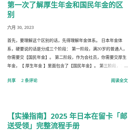
第一次了解厚生年金和国民年金的区
别
六月 30, 2023
首先，要理解这个区别的话，先得理解年金体系。 日本年金体
系，硬要说的话是分成三个阶段： 第一阶段，满20岁的普通人，
你需要交【国民年金】。 第二阶段，作为会社员，你需要交厚生
年金，【 厚生年金 】里面包含了【国民年金】。 第三阶段，究
极阶段，企业年金，但是私有，包含厚生年金以及一大堆乱七八
共享
2 条评论
阅读全文
槽的。 第1号被保险者：20岁以上60岁未满农业者，自营业者，
学生，无职者。 第2号被保险者：会社员、公务员等等。 第3号被
保险者：被第2号被保险者扶养，并且年收130万未满，并且20岁
以上60岁未满。
【实操指南】2025 年日本在留卡「邮
送受领」完整流程手册