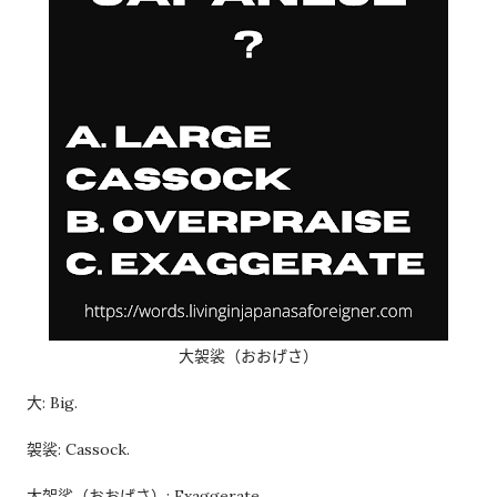
经历之后才发现，这些担心其实没...
大袈裟（おおげさ）
大: Big.
袈裟: Cassock.
大袈裟（おおげさ）: Exaggerate.