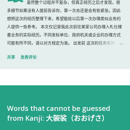
虽然整个过程并不复杂，但真正经历之后才发现，很
多细节如果没有人提前告诉你，第一次去还是会有些紧张。因此
想把这次的经历整理下来，希望能给以后第一次办理类似业务的
人提供一些参考。 本文仅记录我此次前往某家公司办理入札仕様
書业务的实际经历。不同发标单位、政府机关或企业的办理方式
可能有所不同，请以对方规定为准。 出发前 这次的任务有两个：
返还上一份入札仕様書 领取新的入札仕様書 出门前，我准备了：
共享
发表评论
入札仕様書 名片 当时我认为这样就足够了。 后来才发现，还有
一样东西我误以为不用带。 到达公司 这家公司并不是可以直接进
入的。 办公区域的大门一直处于关闭状态，需要使用门口的内线
电话联系工作人员，由对方确认后开门。 我拿起电话后说道： お
世話になっております。 株式会社○○の○○です。 入札仕様書を
返却しに来ました。新しい入札仕様書を受け取りに来ました。
Words that cannot be guessed
工作人员确认后，很快帮我打开了大门。 进入办公室 进入办公室
from Kanji: 大袈裟（おおげさ）
后，我向工作人员简单打了招呼： お世話になっております。 随
后便开始办理资料交接。 整个过程没有想象中的复杂，也没有长