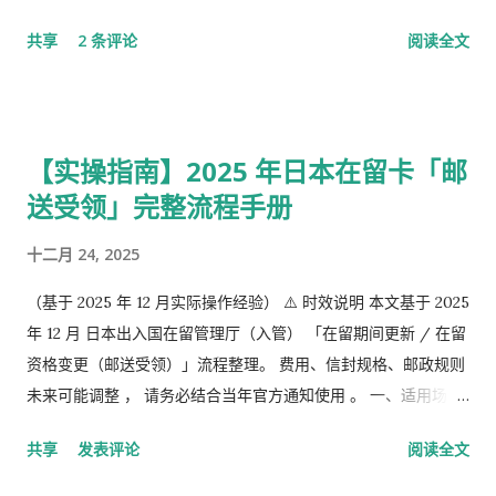
极阶段，企业年金，但是私有，包含厚生年金以及一大堆乱七八
共享
2 条评论
阅读全文
槽的。 第1号被保险者：20岁以上60岁未满农业者，自营业者，
学生，无职者。 第2号被保险者：会社员、公务员等等。 第3号被
保险者：被第2号被保险者扶养，并且年收130万未满，并且20岁
以上60岁未满。
【实操指南】2025 年日本在留卡「邮
送受领」完整流程手册
十二月 24, 2025
（基于 2025 年 12 月实际操作经验） ⚠️ 时效说明 本文基于 2025
年 12 月 日本出入国在留管理厅（入管） 「在留期间更新 / 在留
资格变更（邮送受领）」流程整理。 费用、信封规格、邮政规则
未来可能调整 ， 请务必结合当年官方通知使用 。 一、适用场景
说明 本文适用于以下情况： 通过 在留申请在线系统 收到「 審査
共享
发表评论
阅读全文
完了，请邮寄材料 」的邮件 选择 邮送方式领取新在留卡 需要自
行准备： 手数料纳付书 收入印纸 回邮信封 / レターパック 简易