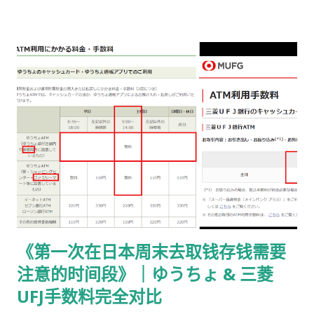
书留寄送 二、你最终需要做的「三件事」 （不包含“收到新卡后
交给公司/负责人”的步骤） ① 准备并填写【手数料纳付书】 下
载 PDF（不是费用说明页） 👉
https://www.moj.go.jp/isa/content/930002833.pdf 打印后
填写： 右上角： 申请受理编号 右下角： 本人姓名 在指定的「収
入印紙贴付栏」内： 贴 5,500 日元的收入印纸 可以是 两张或多
张 不重叠、不消印 📌 5,500 日元适用于： 2025 年 4 月 1 日以
后提交的在留期间更新 / 资格变更申请 ② 准备回邮用【レター
パック】 可以使用： 青色：レターパックライト（430 日元）
或红色：レターパックプラス（更稳，但非强制） 回邮用 レター
パック： 提前写好“收件人地址” 可写：本人住址 或 公司地址 不
要封口 可 对折一次 （标准做法） 📌 官方邮件只写「レターパッ
《第一次在日本周末去取钱存钱需要
ク」， 没有指定必须 Plus，也没有写必须本人签收 。 ③ 用【简
注意的时间段》｜ゆうちょ & 三菱
易书留】寄给入管 把以下 3 样东西一起放入一个 A4 用信封 ：
手数料纳付书（已贴印纸） 当前持有的在留卡 正本 回邮用 レタ
UFJ手数料完全对比
ーパック（对折） 信封要求： 角2 或 角4 都可以 两者都能放 A4