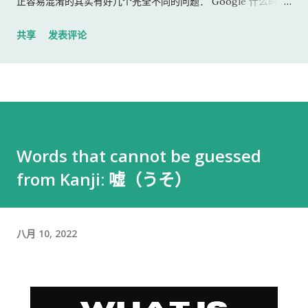
正容易混淆的其实有好几个完全不同的问题： Google 什么时候
付款？收入什么时候算进税务？20万日元以下到底要不要申告？
共享
发表评论
住民税会不会通知公司？持工作签证做 YouTube 是否需要资格
外活动许可？这些事情又会不会影响以后申请永住或归化？ 这些
问题不能混在一起判断。 下面按照 Q&A 的方式逐一整理。 Q1：
日本的 YouTube AdSense 要累计多少钱才会付款？ 如果
AdSense for YouTube 的付款货币是日元，目前的 付款门槛为
8,000 日元 。 也就是说，即使已经产生了收益，只要付款账户还
Words that cannot be guessed
没有达到 8,000 日元，Google 通常不会立即向银行账户汇款，
from Kanji: 嘘（うそ）
而是把余额结转到之后的月份。( Google 帮助 ) 例如： 第一个
月：2,000日元 第二个月：3,000日元 第三个月：2,000日元 累
计：7,000日元 此时通常还不会付款。 如果之后累计超过8,000
日元，并且账户不存在付款保留等问题，才会进入实际付款流
八月 10, 2022
程。 需要注意的是： 8,000日元只是 Google 的付款门槛，不是
日本税法上的免税线。 Q2：没有达到8,000日元，也没有收到银
行汇款，是不是就不算当年的收入？ 不能简单地这样理解。 日本