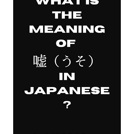
所得税原则上并不是单纯按照“钱什么时候进入银行账户”来决定
收入归属年度。 国税厅说明，即使年末之前还没有实际收到现
金，只要取得收入的权利已经确定，也可能属于该年度的收入。
至于权利在哪个时间点确定，要根据交易内容、性质、合同约定
和惯例等具体判断。( 日本国税庁 ) 因此： AdSense 没达到
8,000日元 ↓ Google 没有汇款 ↓ 所以这一年税务收入一定是0
这个推论并不成立。 对于 YouTube 创作者来说，更稳妥的做法
是保存： AdSense 每月最终确定收益 Transactions记录 收益调
整记录 年末账户余额 ...