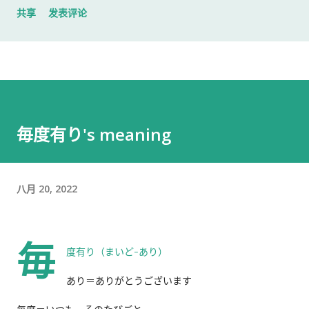
共享
发表评论
入札仕様書 名片 当时我认为这样就足够了。 后来才发现，还有
一样东西我误以为不用带。 到达公司 这家公司并不是可以直接进
入的。 办公区域的大门一直处于关闭状态，需要使用门口的内线
电话联系工作人员，由对方确认后开门。 我拿起电话后说道： お
世話になっております。 株式会社○○の○○です。 入札仕様書を
返却しに来ました。新しい入札仕様書を受け取りに来ました。
毎度有り's meaning
工作人员确认后，很快帮我打开了大门。 进入办公室 进入办公室
后，我向工作人员简单打了招呼： お世話になっております。 随
后便开始办理资料交接。 整个过程没有想象中的复杂，也没有长
八月 20, 2022
时间的商务寒暄。 返还入札仕様書 原本我以为，把入札仕様書交
给工作人员，返还手续就结束了。 实际上并不是。 工作人员告诉
我： 入札仕様書最后一页有一张返却记录表，需要填写完成后，
毎
返还手续才算正式完成。 也就是说，仅仅把资料交回去是不够
度有り（まいど-あり）
的。 这一点如果第一次办理，很容易忽略。 领取新的入札仕様書
あり＝ありがとうございます
完成返还手续后，工作人员把新的入札仕様書交给了我。 就在这
时，又提醒了我另一件事情。 其实， 資格証明書我之前已经提交