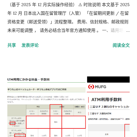
（基于 2025 年 12 月实际操作经验） ⚠️ 时效说明 本文基于 2025
年 12 月 日本出入国在留管理厅（入管） 「在留期间更新 / 在留
资格变更（邮送受领）」流程整理。 费用、信封规格、邮政规则
未来可能调整 ， 请务必结合当年官方通知使用 。 一、适用场景
说明 本文适用于以下情况： 通过 在留申请在线系统 收到「 審査
共享
发表评论
阅读全文
完了，请邮寄材料 」的邮件 选择 邮送方式领取新在留卡 需要自
行准备： 手数料纳付书 收入印纸 回邮信封 / レターパック 简易
书留寄送 二、你最终需要做的「三件事」 （不包含“收到新卡后
交给公司/负责人”的步骤） ① 准备并填写【手数料纳付书】 下
载 PDF（不是费用说明页） 👉
https://www.moj.go.jp/isa/content/930002833.pdf 打印后
填写： 右上角： 申请受理编号 右下角： 本人姓名 在指定的「収
入印紙贴付栏」内： 贴 5,500 日元的收入印纸 可以是 两张或多
张 不重叠、不消印 📌 5,500 日元适用于： 2025 年 4 月 1 日以
后提交的在留期间更新 / 资格变更申请 ② 准备回邮用【レター
パック】 可以使用： 青色：レターパックライト（430 日元）