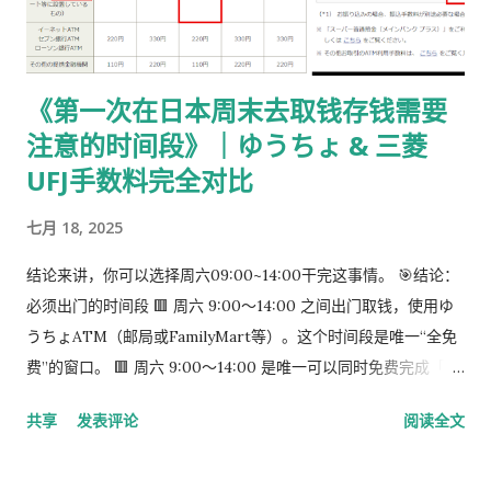
或红色：レターパックプラス（更稳，但非强制） 回邮用 レター
パック： 提前写好“收件人地址” 可写：本人住址 或 公司地址 不
要封口 可 对折一次 （标准做法） 📌 官方邮件只写「レターパッ
《第一次在日本周末去取钱存钱需要
ク」， 没有指定必须 Plus，也没有写必须本人签收 。 ③ 用【简
注意的时间段》｜ゆうちょ & 三菱
易书留】寄给入管 把以下 3 样东西一起放入一个 A4 用信封 ：
手数料纳付书（已贴印纸） 当前持有的在留卡 正本 回邮用 レタ
UFJ手数料完全对比
ーパック（对折） 信封要求： 角2 或 角4 都可以 两者都能放 A4
七月 18, 2025
入管、邮局 没有尺寸指定 用你手上的那个即可 到邮局柜台说一
句话： 「簡易書留でお願いします。」 不用自己贴邮票 ，柜台
结论来讲，你可以选择周六09:00~14:00干完这事情。 🎯结论：
现场付款即可 三、关于信封与地址的所有问题（一次说清） 1️⃣
必须出门的时间段 🟥 周六 9:00～14:00 之间出门取钱，使用ゆ
外寄信封（你 → 入管） 宛先（正中央）： 〒135-0064 東京都
うちょATM（邮局或FamilyMart等）。这个时间段是唯一“全免
江東区青海2-7-11 東京港湾合同庁舎 9階 東京出入国在留管理局
费”的窗口。 🟥 周六 9:00～14:00 是唯一可以同时免费完成「三
オンライン審査部門 オンライン申請手続班（おだいば分室） 发
菱取钱」➜「ゆうちょ存钱」的时间段。 到了周六下午很难说你
件人（左上或背面）： 可以写 本人住址 也可以写 公司地址 只要
共享
发表评论
阅读全文
能找到免费的。
是 真实可收件地址即可...