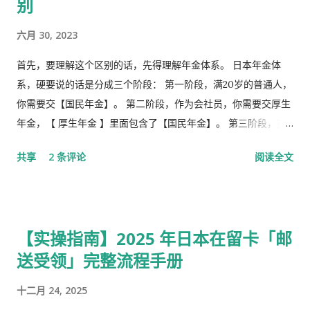
别
六月 30, 2023
首先，要理解这个区别的话，先得理解年金体系。 日本年金体
系，硬要说的话是分成三个阶段： 第一阶段，满20岁的普通人，
你需要交【国民年金】。 第二阶段，作为会社员，你需要交厚生
年金，【 厚生年金 】里面包含了【国民年金】。 第三阶段，究
极阶段，企业年金，但是私有，包含厚生年金以及一大堆乱七八
共享
2 条评论
阅读全文
槽的。 第1号被保险者：20岁以上60岁未满农业者，自营业者，
学生，无职者。 第2号被保险者：会社员、公务员等等。 第3号被
保险者：被第2号被保险者扶养，并且年收130万未满，并且20岁
以上60岁未满。
【实操指南】2025 年日本在留卡「邮
送受领」完整流程手册
十二月 24, 2025