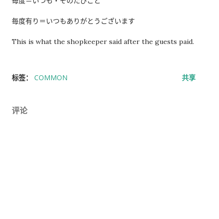
毎度＝いつも・そのたびごと
过一次。 因此，我误以为之后领取新的入札仕様書时，就不需要
毎度有り＝いつもありがとうございます
再携带了。 工作人员告诉我： 資格証明書并不是第一次提交之后
就一直有效，而是每次领取新的入札仕様書时，都需要再次出
This is what the shopkeeper said after the guests paid.
示。 由于这是我第一次没有携带，对方这次没有追究，仍然让我
领取了新的入札仕様書。 不过，对方也明确说明： 今后每一次领
标签：
COMMON
共享
取新的入札仕様書，都必须携带資格証明書。 这也成为我以后必
须记住的一项固定流程。 整个过程其实没有想象中困难 在出发之
前，我最担心的是： 门口电话应该怎么说？ 敬语会不会说错？
评论
会不会因为不会商务敬语而出问题？ 要不要准备很多寒暄？ 真正
经历之后才发现，这些担心其实没...