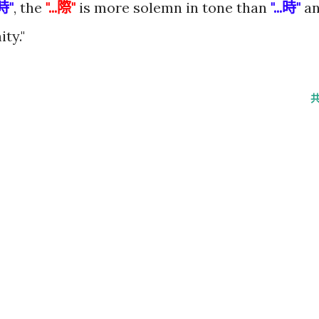
.時"
, the
"...際"
is more solemn in tone than
"...時"
a
ty."