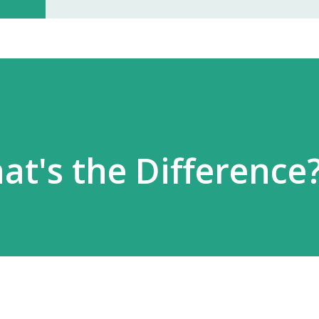
开门。 我拿起电话后说道： お世話に
入札仕様書を返却しに来ました。新
工作人员确认后，很快帮我打开了大门
人员简单打了招呼： お世話になって
个过程没有想象中的复杂，也没有长时
at's the Difference
以为，把入札仕様書交给工作人员，返
人员告诉我： 入札仕様書最后一页有
手续才算正式完成。 也就是说，仅仅
次办理，很容易忽略。 领取新的入札
入札仕様書交给了我。 就在这时，又
我之前已经提交过一次。 因此，我误