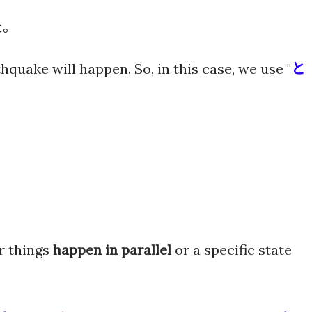
た。
hquake will happen. So, in this case, we use "
と
r things
happen in parallel
or a specific state