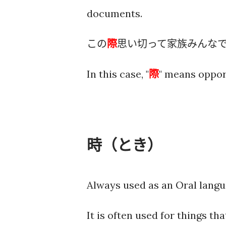
documents.
この
際
思い切って家族みんな
In this case, "
際
" means oppor
時（とき）
Always used as an Oral langu
It is often used for things th