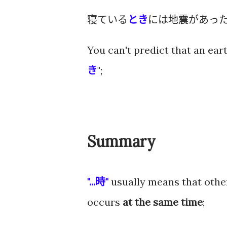
寝ている
とき
には地震があっ
You can't predict that an eart
き
";
Summary
"...時"
usually means that othe
occurs
at the same time
;