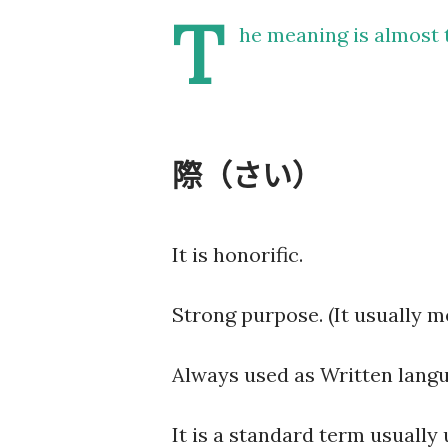
T
he meaning is almost t
際（さい）
It is honorific.
Strong purpose. (It usually m
Always used as Written langua
It is a standard term usually