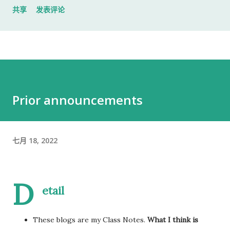
共享
发表评论
入札仕様書 名片 当时我认为这样就足够了。 后来才发现，还有
一样东西我误以为不用带。 到达公司 这家公司并不是可以直接进
入的。 办公区域的大门一直处于关闭状态，需要使用门口的内线
电话联系工作人员，由对方确认后开门。 我拿起电话后说道： お
世話になっております。 株式会社○○の○○です。 入札仕様書を
返却しに来ました。新しい入札仕様書を受け取りに来ました。
Prior announcements
工作人员确认后，很快帮我打开了大门。 进入办公室 进入办公室
后，我向工作人员简单打了招呼： お世話になっております。 随
后便开始办理资料交接。 整个过程没有想象中的复杂，也没有长
七月 18, 2022
时间的商务寒暄。 返还入札仕様書 原本我以为，把入札仕様書交
给工作人员，返还手续就结束了。 实际上并不是。 工作人员告诉
我： 入札仕様書最后一页有一张返却记录表，需要填写完成后，
D
返还手续才算正式完成。 也就是说，仅仅把资料交回去是不够
etail
的。 这一点如果第一次办理，很容易忽略。 领取新的入札仕様書
完成返还手续后，工作人员把新的入札仕様書交给了我。 就在这
These blogs are my Class Notes.
What I think is
时，又提醒了我另一件事情。 其实， 資格証明書我之前已经提交