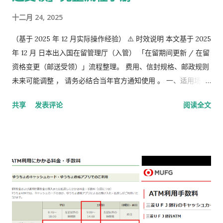
十二月 24, 2025
（基于 2025 年 12 月实际操作经验） ⚠️ 时效说明 本文基于 2025
年 12 月 日本出入国在留管理厅（入管） 「在留期间更新 / 在留
资格变更（邮送受领）」流程整理。 费用、信封规格、邮政规则
未来可能调整 ， 请务必结合当年官方通知使用 。 一、适用场景
说明 本文适用于以下情况： 通过 在留申请在线系统 收到「 審査
共享
发表评论
阅读全文
完了，请邮寄材料 」的邮件 选择 邮送方式领取新在留卡 需要自
行准备： 手数料纳付书 收入印纸 回邮信封 / レターパック 简易
书留寄送 二、你最终需要做的「三件事」 （不包含“收到新卡后
交给公司/负责人”的步骤） ① 准备并填写【手数料纳付书】 下
载 PDF（不是费用说明页） 👉
https://www.moj.go.jp/isa/content/930002833.pdf 打印后
填写： 右上角： 申请受理编号 右下角： 本人姓名 在指定的「収
入印紙贴付栏」内： 贴 5,500 日元的收入印纸 可以是 两张或多
张 不重叠、不消印 📌 5,500 日元适用于： 2025 年 4 月 1 日以