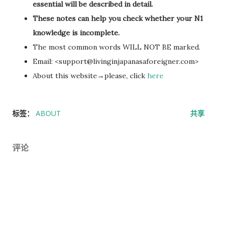
essential will be described in detail.
过一次。 因此，我误以为之后领取新的入札仕様書时，就不需要
These notes can help you check whether your N1
再携带了。 工作人员告诉我： 資格証明書并不是第一次提交之后
knowledge is incomplete.
就一直有效，而是每次领取新的入札仕様書时，都需要再次出
The most common words WILL NOT BE marked.
示。 由于这是我第一次没有携带，对方这次没有追究，仍然让我
Email: <
support@livinginjapanasaforeigner.com
>
领取了新的入札仕様書。 不过，对方也明确说明： 今后每一次领
About this website→please, click
here
取新的入札仕様書，都必须携带資格証明書。 这也成为我以后必
须记住的一项固定流程。 整个过程其实没有想象中困难 在出发之
标签：
ABOUT
共享
前，我最担心的是： 门口电话应该怎么说？ 敬语会不会说错？
会不会因为不会商务敬语而出问题？ 要不要准备很多寒暄？ 真正
经历之后才发现，这些担心其实没...
评论