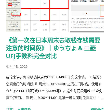
后提交的在留期间更新 / 资格变更申请 ② 准备回邮用【レター
パック】 可以使用： 青色：レターパックライト（430 日元）
或红色：レターパックプラス（更稳，但非强制） 回邮用 レター
パック： 提前写好“收件人地址” 可写：本人住址 或 公司地址 不
要封口 可 对折一次 （标准做法） 📌 官方邮件只写「レターパッ
《第一次在日本周末去取钱存钱需要
ク」， 没有指定必须 Plus，也没有写必须本人签收 。 ③ 用【简
注意的时间段》｜ゆうちょ & 三菱
易书留】寄给入管 把以下 3 样东西一起放入一个 A4 用信封 ：
手数料纳付书（已贴印纸） 当前持有的在留卡 正本 回邮用 レタ
UFJ手数料完全对比
ーパック（对折） 信封要求： 角2 或 角4 都可以 两者都能放 A4
七月 18, 2025
入管、邮局 没有尺寸指定 用你手上的那个即可 到邮局柜台说一
句话： 「簡易書留でお願いします。」 不用自己贴邮票 ，柜台
结论来讲，你可以选择周六09:00~14:00干完这事情。 🎯结论：
现场付款即可 三、关于信封与地址的所有问题（一次说清） 1️⃣
必须出门的时间段 🟥 周六 9:00～14:00 之间出门取钱，使用ゆ
外寄信封（你 → 入管） 宛先（正中央）： 〒135-0064 東京都
うちょATM（邮局或FamilyMart等）。这个时间段是唯一“全免
江東区青海2-7-11 東京港湾合同庁舎 9階 東京出入国在留管理局
费”的窗口。 🟥 周六 9:00～14:00 是唯一可以同时免费完成「三
オンライン審査部門 オンライン申請手続班（おだいば分室） 发
菱取钱」➜「ゆうちょ存钱」的时间段。 到了周六下午很难说你
件人（左上或背面）： 可以写 本人住址 也可以写 公司地址 只要
共享
发表评论
阅读全文