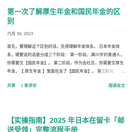
第一次了解厚生年金和国民年金的区
别
六月 30, 2023
首先，要理解这个区别的话，先得理解年金体系。 日本年金体
系，硬要说的话是分成三个阶段： 第一阶段，满20岁的普通人，
你需要交【国民年金】。 第二阶段，作为会社员，你需要交厚生
年金，【 厚生年金 】里面包含了【国民年金】。 第三阶段，究
极阶段，企业年金，但是私有，包含厚生年金以及一大堆乱七八
共享
2 条评论
阅读全文
槽的。 第1号被保险者：20岁以上60岁未满农业者，自营业者，
学生，无职者。 第2号被保险者：会社员、公务员等等。 第3号被
保险者：被第2号被保险者扶养，并且年收130万未满，并且20岁
以上60岁未满。
【实操指南】2025 年日本在留卡「邮
送受领」完整流程手册