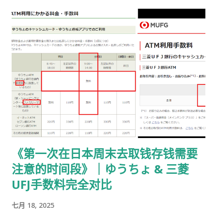
交给公司/负责人”的步骤） ① 准备并填写【手数料纳付书】 下
载 PDF（不是费用说明页） 👉
https://www.moj.go.jp/isa/content/930002833.pdf 打印后
填写： 右上角： 申请受理编号 右下角： 本人姓名 在指定的「収
入印紙贴付栏」内： 贴 5,500 日元的收入印纸 可以是 两张或多
张 不重叠、不消印 📌 5,500 日元适用于： 2025 年 4 月 1 日以
后提交的在留期间更新 / 资格变更申请 ② 准备回邮用【レター
パック】 可以使用： 青色：レターパックライト（430 日元）
或红色：レターパックプラス（更稳，但非强制） 回邮用 レター
パック： 提前写好“收件人地址” 可写：本人住址 或 公司地址 不
要封口 可 对折一次 （标准做法） 📌 官方邮件只写「レターパッ
《第一次在日本周末去取钱存钱需要
ク」， 没有指定必须 Plus，也没有写必须本人签收 。 ③ 用【简
注意的时间段》｜ゆうちょ & 三菱
易书留】寄给入管 把以下 3 样东西一起放入一个 A4 用信封 ：
手数料纳付书（已贴印纸） 当前持有的在留卡 正本 回邮用 レタ
UFJ手数料完全对比
ーパック（对折） 信封要求： 角2 或 角4 都可以 两者都能放 A4
七月 18, 2025
入管、邮局 没有尺寸指定 用你手上的那个即可 到邮局柜台说一