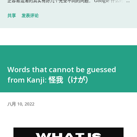
正容易混淆的其实有好几个完全不同的问题： Google 什么时候
付款？收入什么时候算进税务？20万日元以下到底要不要申告？
共享
发表评论
住民税会不会通知公司？持工作签证做 YouTube 是否需要资格
外活动许可？这些事情又会不会影响以后申请永住或归化？ 这些
问题不能混在一起判断。 下面按照 Q&A 的方式逐一整理。 Q1：
日本的 YouTube AdSense 要累计多少钱才会付款？ 如果
AdSense for YouTube 的付款货币是日元，目前的 付款门槛为
8,000 日元 。 也就是说，即使已经产生了收益，只要付款账户还
Words that cannot be guessed
没有达到 8,000 日元，Google 通常不会立即向银行账户汇款，
from Kanji: 怪我（けが）
而是把余额结转到之后的月份。( Google 帮助 ) 例如： 第一个
月：2,000日元 第二个月：3,000日元 第三个月：2,000日元 累
计：7,000日元 此时通常还不会付款。 如果之后累计超过8,000
日元，并且账户不存在付款保留等问题，才会进入实际付款流
八月 10, 2022
程。 需要注意的是： 8,000日元只是 Google 的付款门槛，不是
日本税法上的免税线。 Q2：没有达到8,000日元，也没有收到银
行汇款，是不是就不算当年的收入？ 不能简单地这样理解。 日本