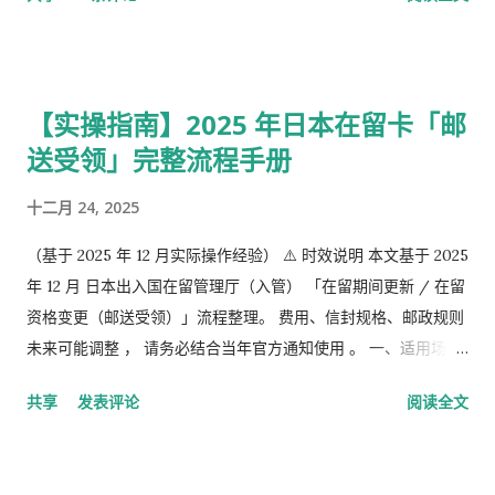
槽的。 第1号被保险者：20岁以上60岁未满农业者，自营业者，
学生，无职者。 第2号被保险者：会社员、公务员等等。 第3号被
保险者：被第2号被保险者扶养，并且年收130万未满，并且20岁
以上60岁未满。
【实操指南】2025 年日本在留卡「邮
送受领」完整流程手册
十二月 24, 2025
（基于 2025 年 12 月实际操作经验） ⚠️ 时效说明 本文基于 2025
年 12 月 日本出入国在留管理厅（入管） 「在留期间更新 / 在留
资格变更（邮送受领）」流程整理。 费用、信封规格、邮政规则
未来可能调整 ， 请务必结合当年官方通知使用 。 一、适用场景
说明 本文适用于以下情况： 通过 在留申请在线系统 收到「 審査
共享
发表评论
阅读全文
完了，请邮寄材料 」的邮件 选择 邮送方式领取新在留卡 需要自
行准备： 手数料纳付书 收入印纸 回邮信封 / レターパック 简易
书留寄送 二、你最终需要做的「三件事」 （不包含“收到新卡后