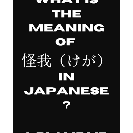
所得税原则上并不是单纯按照“钱什么时候进入银行账户”来决定
收入归属年度。 国税厅说明，即使年末之前还没有实际收到现
金，只要取得收入的权利已经确定，也可能属于该年度的收入。
至于权利在哪个时间点确定，要根据交易内容、性质、合同约定
和惯例等具体判断。( 日本国税庁 ) 因此： AdSense 没达到
8,000日元 ↓ Google 没有汇款 ↓ 所以这一年税务收入一定是0
这个推论并不成立。 对于 YouTube 创作者来说，更稳妥的做法
是保存： AdSense 每月最终确定收益 Transactions记录 收益调
整记录 年末账户余额 ...