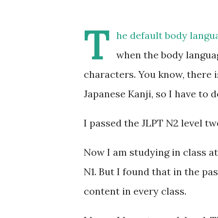
T
he default body langu
when the body language
characters. You know, there 
Japanese Kanji, so I have to d
I passed the JLPT N2 level tw
Now I am studying in class at
N1. But I found that in the p
content in every class.