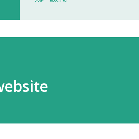
大门一直处于关闭状态，需要使用门
开门。 我拿起电话后说道： お世話に
入札仕様書を返却しに来ました。新
工作人员确认后，很快帮我打开了大门
人员简单打了招呼： お世話になって
个过程没有想象中的复杂，也没有长时
website
以为，把入札仕様書交给工作人员，返
人员告诉我： 入札仕様書最后一页有
手续才算正式完成。 也就是说，仅仅
次办理，很容易忽略。 领取新的入札
入札仕様書交给了我。 就在这时，又