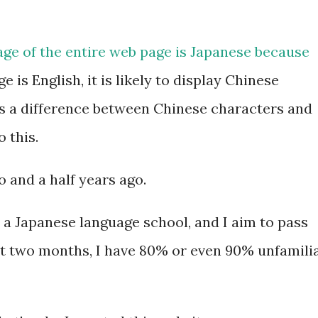
我之前已经提交过一次。 因此，我误
要再携带了。 工作人员告诉我： 資
age of the entire web page is Japanese because
效，而是每次领取新的入札仕様書时，
 is English, it is likely to display Chinese
有携带，对方这次没有追究，仍然让我
is a difference between Chinese characters and
明确说明： 今后每一次领取新的入札
o this.
为我以后必须记住的一项固定流程。 
前，我最担心的是： 门口电话应该怎
o and a half years ago.
商务敬语而出问题？ 要不要准备很多
 a Japanese language school, and I aim to pass
实没...
ast two months, I have 80% or even 90% unfamili