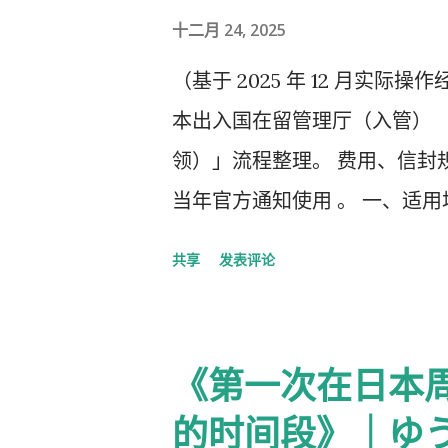
十二月 24, 2025
（基于 2025 年 12 月实际操作经
本出入国在留管理厅（入管） 
领）」流程整理。 费用、信封规
当年官方通知使用 。 一、适用
申请在线系统 收到「 審査完了
共享
发表评论
新在留卡 需要自行准备： 手数
简易书留寄送 二、你最终需要
司/负责人”的步骤） ① 准备
《第一次在日本
说明页） 👉 https://www.moj.
的时间段》｜ゆうち
后填写： 右上角： 申请受理编