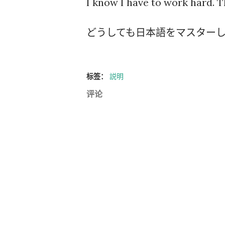
I know I have to work hard. T
どうしても日本語をマスター
标签：
説明
评论