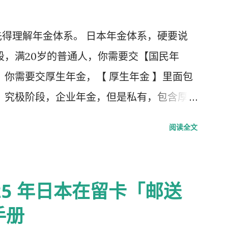
得理解年金体系。 日本年金体系，硬要说
段，满20岁的普通人，你需要交【国民年
，你需要交厚生年金，【 厚生年金 】里面包
，究极阶段，企业年金，但是私有，包含厚
第1号被保险者：20岁以上60岁未满农业
阅读全文
 第2号被保险者：会社员、公务员等等。 第
扶养，并且年收130万未满，并且20岁以上
25 年日本在留卡「邮送
手册