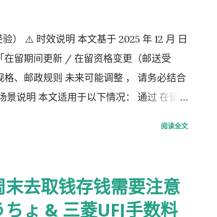
验） ⚠️ 时效说明 本文基于 2025 年 12 月 日
「在留期间更新 / 在留资格变更（邮送受
格、邮政规则 未来可能调整 ， 请务必结合
场景说明 本文适用于以下情况： 通过 在留
，请邮寄材料 」的邮件 选择 邮送方式领取
阅读全文
料纳付书 收入印纸 回邮信封 / レターパック
做的「三件事」 （不包含“收到新卡后交给公
并填写【手数料纳付书】 下载 PDF（不是费用
周末去取钱存钱需要注意
go.jp/isa/content/930002833.pdf 打印
ょ & 三菱UFJ手数料
号 右下角： 本人姓名 在指定的「収入印紙