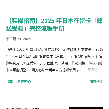
学生，无职者。 第2号被保险者：会社员、公务员等等。 第3号被
保险者：被第2号被保险者扶养，并且年收130万未满，并且20岁
以上60岁未满。
【实操指南】2025 年日本在留卡「邮
送受领」完整流程手册
十二月 24, 2025
（基于 2025 年 12 月实际操作经验） ⚠️ 时效说明 本文基于 2025
年 12 月 日本出入国在留管理厅（入管） 「在留期间更新 / 在留
资格变更（邮送受领）」流程整理。 费用、信封规格、邮政规则
未来可能调整 ， 请务必结合当年官方通知使用 。 一、适用场景
说明 本文适用于以下情况： 通过 在留申请在线系统 收到「 審査
共享
发表评论
阅读全文
完了，请邮寄材料 」的邮件 选择 邮送方式领取新在留卡 需要自
行准备： 手数料纳付书 收入印纸 回邮信封 / レターパック 简易
书留寄送 二、你最终需要做的「三件事」 （不包含“收到新卡后
交给公司/负责人”的步骤） ① 准备并填写【手数料纳付书】 下