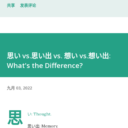
共享
发表评论
入札仕様書 名片 当时我认为这样就足够了。 后来才发现，还有
一样东西我误以为不用带。 到达公司 这家公司并不是可以直接进
入的。 办公区域的大门一直处于关闭状态，需要使用门口的内线
电话联系工作人员，由对方确认后开门。 我拿起电话后说道： お
世話になっております。 株式会社○○の○○です。 入札仕様書を
返却しに来ました。新しい入札仕様書を受け取りに来ました。
思い vs.思い出 vs. 想い vs.想い出:
工作人员确认后，很快帮我打开了大门。 进入办公室 进入办公室
What's the Difference?
后，我向工作人员简单打了招呼： お世話になっております。 随
后便开始办理资料交接。 整个过程没有想象中的复杂，也没有长
时间的商务寒暄。 返还入札仕様書 原本我以为，把入札仕様書交
给工作人员，返还手续就结束了。 实际上并不是。 工作人员告诉
九月 03, 2022
我： 入札仕様書最后一页有一张返却记录表，需要填写完成后，
返还手续才算正式完成。 也就是说，仅仅把资料交回去是不够
思
的。 这一点如果第一次办理，很容易忽略。 领取新的入札仕様書
い: Thought.
完成返还手续后，工作人员把新的入札仕様書交给了我。 就在这
思い出: Memory.
时，又提醒了我另一件事情。 其实， 資格証明書我之前已经提交