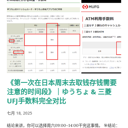
载 PDF（不是费用说明页） 👉
https://www.moj.go.jp/isa/content/930002833.pdf 打印后
填写： 右上角： 申请受理编号 右下角： 本人姓名 在指定的「収
入印紙贴付栏」内： 贴 5,500 日元的收入印纸 可以是 两张或多
张 不重叠、不消印 📌 5,500 日元适用于： 2025 年 4 月 1 日以
后提交的在留期间更新 / 资格变更申请 ② 准备回邮用【レター
パック】 可以使用： 青色：レターパックライト（430 日元）
或红色：レターパックプラス（更稳，但非强制） 回邮用 レター
パック： 提前写好“收件人地址” 可写：本人住址 或 公司地址 不
要封口 可 对折一次 （标准做法） 📌 官方邮件只写「レターパッ
《第一次在日本周末去取钱存钱需要
ク」， 没有指定必须 Plus，也没有写必须本人签收 。 ③ 用【简
注意的时间段》｜ゆうちょ & 三菱
易书留】寄给入管 把以下 3 样东西一起放入一个 A4 用信封 ：
手数料纳付书（已贴印纸） 当前持有的在留卡 正本 回邮用 レタ
UFJ手数料完全对比
ーパック（对折） 信封要求： 角2 或 角4 都可以 两者都能放 A4
七月 18, 2025
入管、邮局 没有尺寸指定 用你手上的那个即可 到邮局柜台说一
句话： 「簡易書留でお願いします。」 不用自己贴邮票 ，柜台
结论来讲，你可以选择周六09:00~14:00干完这事情。 🎯结论：