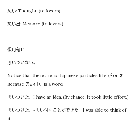
过一次。 因此，我误以为之后领取新的入札仕様書时，就不需要
想い: Thought. (to lovers)
再携带了。 工作人员告诉我： 資格証明書并不是第一次提交之后
想い出: Memory. (to lovers)
就一直有效，而是每次领取新的入札仕様書时，都需要再次出
示。 由于这是我第一次没有携带，对方这次没有追究，仍然让我
领取了新的入札仕様書。 不过，对方也明确说明： 今后每一次领
慣用句1：
取新的入札仕様書，都必须携带資格証明書。 这也成为我以后必
须记住的一项固定流程。 整个过程其实没有想象中困难 在出发之
思いつかない。
前，我最担心的是： 门口电话应该怎么说？ 敬语会不会说错？
Notice that there are no Japanese particles like が or を.
会不会因为不会商务敬语而出问题？ 要不要准备很多寒暄？ 真正
Because 思い付く is a word.
经历之后才发现，这些担心其实没...
思いついた。I have an idea. (By chance. It took little effort.)
思いつけた。=思い付くことができた。I was able to think of
it.