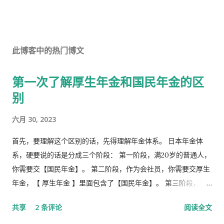
此博客中的热门博文
第一次了解厚生年金和国民年金的区
别
六月 30, 2023
首先，要理解这个区别的话，先得理解年金体系。 日本年金体
系，硬要说的话是分成三个阶段： 第一阶段，满20岁的普通人，
你需要交【国民年金】。 第二阶段，作为会社员，你需要交厚生
年金，【 厚生年金 】里面包含了【国民年金】。 第三阶段，究
极阶段，企业年金，但是私有，包含厚生年金以及一大堆乱七八
共享
2 条评论
阅读全文
槽的。 第1号被保险者：20岁以上60岁未满农业者，自营业者，